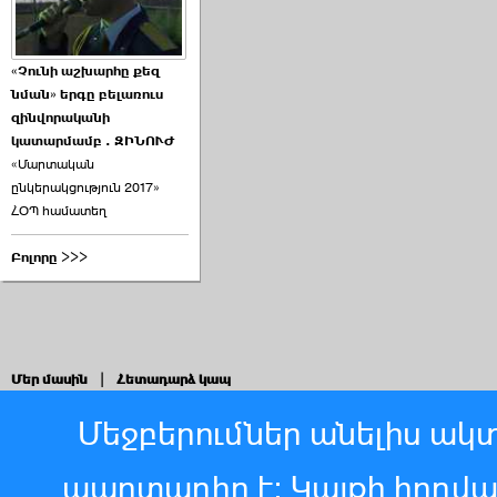
«Չունի աշխարհը քեզ
նման» երգը բելառուս
զինվորականի
կատարմամբ . ԶԻՆՈՒԺ
«Մարտական
ընկերակցություն 2017»
ՀՕՊ համատեղ
Բոլորը >>>
Մեր մասին
|
Հետադարձ կապ
Մեջբերումներ անելիս ակտ
պարտադիր է: Կայքի հոդվ