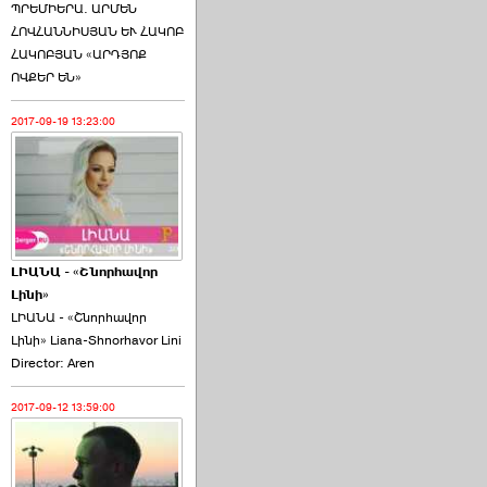
ՊՐԵՄԻԵՐԱ. ԱՐՄԵՆ
ՀՈՎՀԱՆՆԻՍՅԱՆ ԵՒ ՀԱԿՈԲ
ՀԱԿՈԲՅԱՆ «ԱՐԴՅՈՔ
ՈՎՔԵՐ ԵՆ»
2017-09-19 13:23:00
ԼԻԱՆԱ - «Շնորհավոր
Լինի»
ԼԻԱՆԱ - «Շնորհավոր
Լինի» Liana-Shnorhavor Lini
Director: Aren
2017-09-12 13:59:00