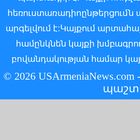
հեռուստառադիոընթերցումն 
արգելվում է:Կայքում արտահ
համընկնեն կայքի խմբագր
բովանդակության համար կայ
© 2026 USArmeniaNews.c
պաշտ