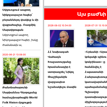
Աննա Վարդապետյանն
Սփյուռքում ապրող
ուղերձ է հղել ›››
Այս բաժնի 
նիկոլապաշտ հայեր՝
բերաններդ փակեք և մի
2026-06-25 23:21:00
վայրահաչեք. Ռազմիկ
2026-08-02 10:54:00
2026-07-31 13:10:0
Մարտիրոսյան
Սփյուռքում ապրող
նիկոլապաշտ հայեր, իսկը
ժամանակն ա,
ՀՀ նախագահ
«Երևանի «Ար
2020-06-21 13:08:00
Պաշտոնակռիվը սկսված
Վահագն
կոնյակի-գինու
է. «Հրապարակ» ›››
Խաչատուրյանը
կոմբինատ»-ը
հրամանագիր է
հանձնվել է
2026-06-25 17:13:00
ստորագրել Նիկոլ
Հայաստանի
Փաշինյանին
Հանրապետու
վարչապետ
կառավարմանն
նշանակելու մասին
պահպանմանը
Քանոնահարուհի
Գլխավոր
Մարիաննա Գևորգյանը
դատախազութ
համաշխարհային World
միջնորդությու
Folk Vision մրցույթի
ԱԺ նախագահի