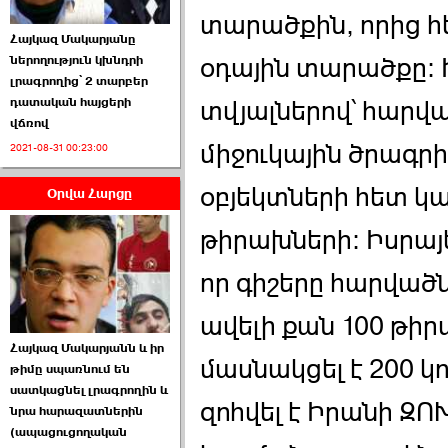
տարածքին, որից հե
Հայկազ Մակարյանը
օդային տարածքը: 
ներողություն կխնդրի
լրագրողից՝ 2 տարբեր
դատական հայցերի
տվյալներով՝ հարվա
վճռով
ՏԵՍԱՆՅՈՒԹ․ Ի՞նչ
միջուկային ծրագրի
2021-08-31 00:23:00
իրավիճակ է այս ›››
օբյեկտների հետ 
Օրվա Հարցը
2026-07-04 10:40:00
թիրախների։ Իսրայ
որ գիշերը հարվածն
ավելի քան 100 թիր
Սահմանադրական
Հայկազ Մակարյանն և իր
դատարանը մերժեց ›››
մասնակցել է 200 կո
թիմը սպառնում են
սատկացնել լրագրողին և
2026-07-02 00:39:00
զոհվել է Իրանի Զ
նրա հարազատներին
(ապացուցողական