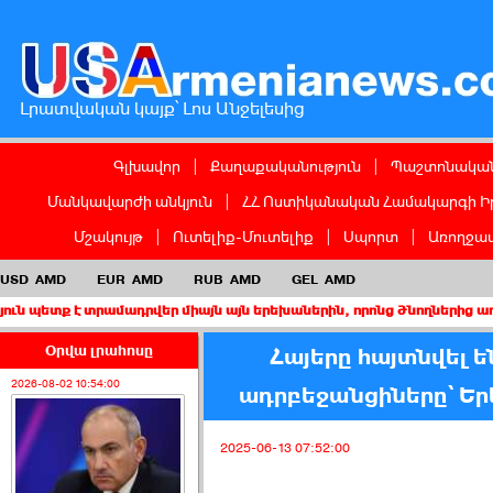
Լրատվական կայք՝ Լոս Անջելեսից
Գլխավոր
|
Քաղաքականություն
|
Պաշտոնական
Մանկավարժի անկյուն
|
ՀՀ Ոստիկանական Համակարգի Ի
Մշակույթ
|
Ուտելիք-Մուտելիք
|
Սպորտ
|
Առողջապ
USD
AMD
EUR
AMD
RUB
AMD
GEL
AMD
 տրամադրվեր միայն այն երեխաներին, որոնց ծնողներից առնվազն մե
Օրվա լրահոսը
Հայերը հայտնվել 
2026-08-02 10:54:00
ադրբեջանցիները՝ Ե
2025-06-13 07:52:00