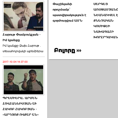
Փաշինյանի
ՍԵՐԳԵՅ
որոշմամբ՝
ԱՌՍՏԱՄՅԱՆ
պատվիրակություն է
ՆՇԱՆԱԿՎԵԼ Է
գործուղվում ԱՄՆ
ՔՆՆՉԱԿԱՆ
ԿՈՄԻՏԵԻ
ՆԱԽԱԳԱՀԻ
Հարութ Փամբուկչյան -
ԽՈՐՀՐԴԱԿԱՆ
Իմ կյանքը
Իմ կյանքը-Ձախ Հարnւթ․
Բոլորը ›››
տեuաhnլnվակի պրեմիերա
2017-10-04 14:37:00
ՊՐԵՄԻԵՐԱ. ԱՐՄԵՆ
ՀՈՎՀԱՆՆԻՍՅԱՆ ԵՒ
ՀԱԿՈԲ ՀԱԿՈԲՅԱՆ -
«ԱՐԴՅՈՔ ՈՎՔԵՐ ԵՆ»