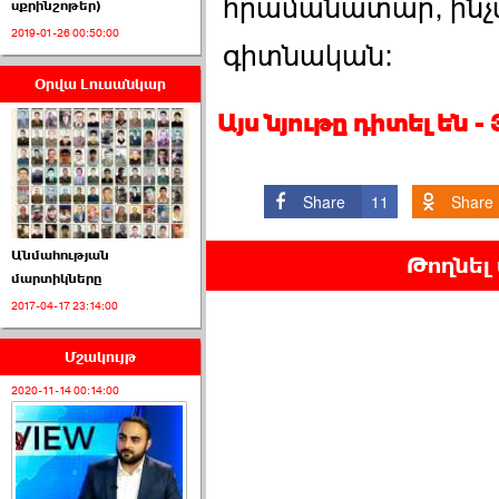
հրամանատար, ինչպ
սքրինշոթեր)
2019-01-26 00:50:00
գիտնական:
Օրվա Լուսանկար
ՈՒՂԻՂ․ ԱԺ-ն
Կառավարության ›››
Այս նյութը դիտել են 
2026-07-01 00:52:00
Share
11
Share
Անմահության
Թողնել
մարտիկները
2017-04-17 23:14:00
ՍԴ-ն հուլիսի 1-ին
կհեռանա ›››
Մշակույթ
2026-07-01 00:08:00
2020-11-14 00:14:00