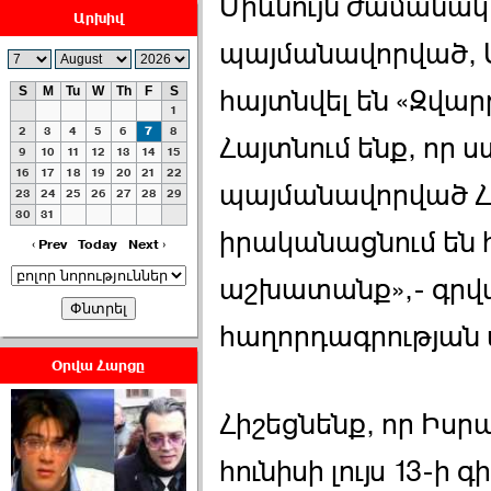
Միևնույն ժամանակ,
Արխիվ
պայմանավորված, 
S
M
Tu
W
Th
F
S
հայտնվել են «Զվա
1
ՀԱՅԱՊԱՀՊԱՆՈՒԹԻՒՆ՝
2
3
4
5
6
7
8
Հայտնում ենք, որ
ՀԱՒԱՏՔԻ ԵՒ
9
10
11
12
13
14
15
16
17
18
19
20
21
22
ԿՐԹՈՒԹԵԱՆ
պայմանավորված Հ
23
24
25
26
27
28
29
ՃԱՆԱՊԱՐՀՈՎ ›››
30
31
իրականացնում են
2026-07-06 06:50:00
‹ Prev
Today
Next ›
աշխատանք»,- գրվ
հաղորդագրության 
Օրվա Հարցը
Ամենաշատը էսօրվանից
էի վախենում.Նիկոլայ
Հիշեցնենք, որ Իսր
Եղիազարյան ›››
հունիսի լույս 13-ի
2026-07-05 23:19:00