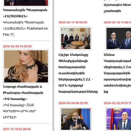
մշտապես հետ
Կոստանդին Պետրոսյան
լրահոսին
«ՀԱՅԱՍՏԱՆ»
Կոստանդին Պետրոսյան
2025-03-14 16:59:00
2025-03-12 14:59:0
«ՀԱՅԱՍՏԱՆ» Published on
Այս ընդդիմությունը
Feb 17,
կվերցնի ›››
2018-02-08 14:35:00
2026-06-09 00:41:00
Լիլիթ Մակունցը
Աննա
Փենսիլվանիայի
Վարդապետյա
համալսարանի
միջնորդել է Հ
ուսանողներին
Աղազարյանին 
ներկայացրել է ՀՀ -
պատգամավո
ԱՄՆ երկկողմ
անձեռնմխելիո
Նորայր Ժամհարյան և
Որպես ընդդիմադիր
հարաբերությունները
ից
Թամարա Ժամհարյան
ընտրող՝ ›››
«Իմ հասակը»
2024-03-04 06:25:00
2024-02-22 04:57:
«Իմ հասակը» ՇԱՏ
ԳԵՂԵՑԻԿ ԵՐԳ ՄԵՐ
ՍԻՐԵԼԻ
2017-12-13 01:29:00