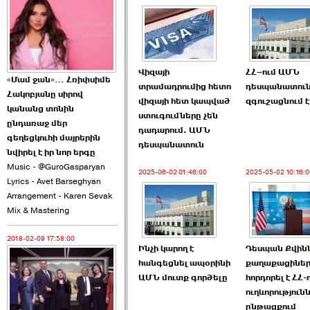
2026-06-10 22:55:00
Վիզայի
ՀՀ–ում ԱՄՆ
«Մամ ջան»… Հռիփսիմե
տրամադրումից հետո
դեսպանատու
Հակոբյանը սիրով
վիզայի հետ կապված
զգուշացնում է
Ուշքի չենք գալիս այն
կանանց տոնին
ստուգումները չեն
խայտառակ ›››
ընդառաջ մեր
դադարում. ԱՄՆ
գեղեցկուհի մայրերին
դեսպանատուն
2026-06-09 15:05:00
նվիրել է իր նոր երգը
Music - @GuroGasparyan
2025-06-02 01:46:00
2025-05-02 10:16:0
Lyrics - Avet Barseghyan
Arrangement - Karen Sevak
Mix & Mastering
2018-02-09 17:58:00
Ծառուկյանի փեսան
Ինչի կարող է
Դեսպան Քվին
վնասել է ›››
հանգեցնել ապօրինի
քաղաքացիներ
ԱՄՆ մուտք գործելը
հորդորել է ՀՀ-
2026-06-09 07:11:00
ուղևորություն
ընթացքում