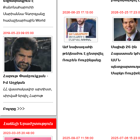
բավարարվել է
եզրափակչում է
թեկնածու է ընտրվել
Քանոնահարուհի
Ռուբեն Ռուբինյանը ›››
2026-06-25 17:13:00
2026-05-25 17:23:
Մարիաննա Գևորգյանը
համաշխարհային World
2026-06-23 21:28:00
2019-05-23 09:05:00
ԱԺ նախագահի
Մայիսի 26-ին
թեկնածու է ընտրվել
Հայաստան կժ
Ռուբեն Ռուբինյանը
ԱՄՆ
«Ժողովուրդ»-ը
պետքարտուղ
հերթական ›››
Մարկո Ռուբիո
Հարութ Փամբուկչյան -
Ւմ Աղջկան
2026-06-21 23:00:00
ՀՀ վաստակավոր արտիստ,
սիրված երգիչ Հարութ
Բոլորը >>>
Հաճելի Երաժշտություն
armlur.ՔՊ-ի ներսում
սպասում են ›››
2023-03-05 20:48:00
2025-09-07 11:56:00
2025-07-06 15:23: