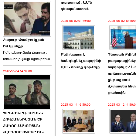
դադարում. ԱՄՆ
դեսպանատուն
2025-06-02 01:46:00
2025-05-02 10:16:0
Հարութ Փամբուկչյան -
Իմ կյանքը
Իմ կյանքը-Ձախ Հարnւթ․
Ինչի կարող է
Դեսպան Քվին
տեuաhnլnվակի պրեմիերա
հանգեցնել ապօրինի
քաղաքացիներ
ԱՄՆ մուտք գործելը
հորդորել է ՀՀ-
2017-10-04 14:37:00
ուղևորություն
ընթացքում
մշտապես հետ
լրահոսին
2025-03-14 16:59:00
2025-03-12 14:59:0
ՊՐԵՄԻԵՐԱ. ԱՐՄԵՆ
ՀՈՎՀԱՆՆԻՍՅԱՆ ԵՒ
ՀԱԿՈԲ ՀԱԿՈԲՅԱՆ -
«ԱՐԴՅՈՔ ՈՎՔԵՐ ԵՆ»