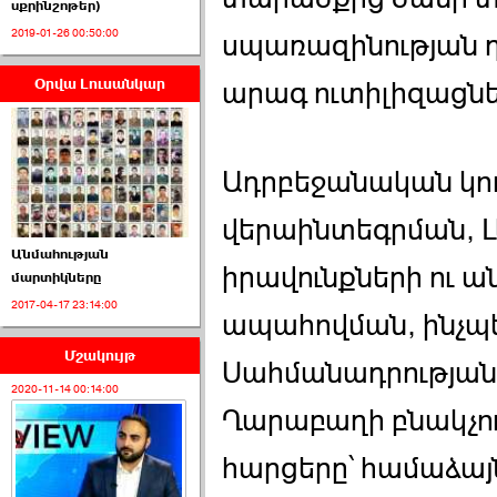
սքրինշոթեր)
2019-01-26 00:50:00
սպառազինության դ
Օրվա Լուսանկար
արագ ուտիլիզացնե
ՈՒՂԻՂ․ ԱԺ-ն
Կառավարության ›››
2026-07-01 00:52:00
Ադրբեջանական կո
վերաինտեգրման, Լ
Անմահության
իրավունքների ու 
մարտիկները
2017-04-17 23:14:00
ՍԴ-ն հուլիսի 1-ին
ապահովման, ինչպ
կհեռանա ›››
Մշակույթ
Սահմանադրության 
2026-07-01 00:08:00
2020-11-14 00:14:00
Ղարաբաղի բնակչո
հարցերը՝ համաձայ