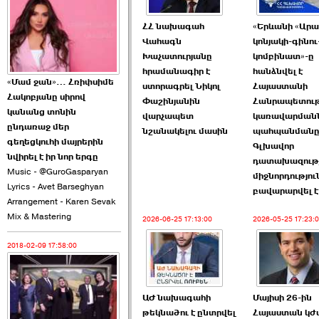
2026-06-10 22:55:00
ՀՀ նախագահ
«Երևանի «Ար
Վահագն
կոնյակի-գինու
Խաչատուրյանը
կոմբինատ»-ը
հրամանագիր է
հանձնվել է
«Մամ ջան»… Հռիփսիմե
ստորագրել Նիկոլ
Հայաստանի
Հակոբյանը սիրով
Փաշինյանին
Հանրապետու
Ուշքի չենք գալիս այն
կանանց տոնին
վարչապետ
կառավարմանն
խայտառակ ›››
ընդառաջ մեր
նշանակելու մասին
պահպանմանը
գեղեցկուհի մայրերին
Գլխավոր
2026-06-09 15:05:00
նվիրել է իր նոր երգը
դատախազութ
Music - @GuroGasparyan
միջնորդությու
Lyrics - Avet Barseghyan
բավարարվել է
Arrangement - Karen Sevak
Mix & Mastering
2026-06-25 17:13:00
2026-05-25 17:23:
2018-02-09 17:58:00
Ծառուկյանի փեսան
վնասել է ›››
2026-06-09 07:11:00
ԱԺ նախագահի
Մայիսի 26-ին
թեկնածու է ընտրվել
Հայաստան կժ