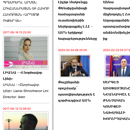
Լիլիթ Մակունցը
Աննա
ՊՐԵՄԻԵՐԱ. ԱՐՄԵՆ
Փենսիլվանիայի
Վարդապետյա
ՀՈՎՀԱՆՆԻՍՅԱՆ ԵՒ ՀԱԿՈԲ
համալսարանի
միջնորդել է Հ
ՀԱԿՈԲՅԱՆ «ԱՐԴՅՈՔ
ուսանողներին
Աղազարյանին 
ՈՎՔԵՐ ԵՆ»
ներկայացրել է ՀՀ -
պատգամավո
ԱՄՆ երկկողմ
անձեռնմխելիո
2017-09-19 13:23:00
հարաբերությունները
ից
2024-03-04 06:25:00
2024-02-22 04:57:
ԼԻԱՆԱ - «Շնորհավոր
Լինի»
Փաշինյանի
ՍԵՐԳԵՅ
ԼԻԱՆԱ - «Շնորհավոր
որոշմամբ՝
ԱՌՍՏԱՄՅԱՆ
Լինի» Liana-Shnorhavor Lini
պատվիրակություն է
ՆՇԱՆԱԿՎԵԼ Է
Director: Aren
գործուղվում ԱՄՆ
ՔՆՆՉԱԿԱՆ
ԿՈՄԻՏԵԻ
2017-09-12 13:59:00
ՆԱԽԱԳԱՀԻ
ԽՈՐՀՐԴԱԿԱՆ