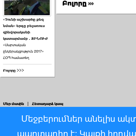
Բոլորը ›››
«Չունի աշխարհը քեզ
նման» երգը բելառուս
զինվորականի
կատարմամբ . ԶԻՆՈՒԺ
«Մարտական
ընկերակցություն 2017»
ՀՕՊ համատեղ
Բոլորը >>>
Մեր մասին
|
Հետադարձ կապ
Մեջբերումներ անելիս ակտ
պարտադիր է: Կայքի հոդվ