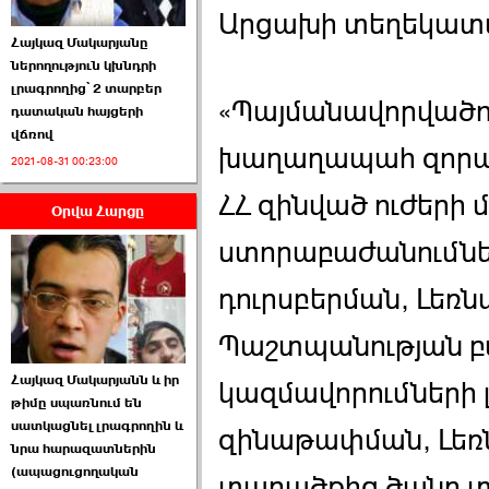
Արցախի տեղեկատվ
Հայկազ Մակարյանը
ներողություն կխնդրի
լրագրողից՝ 2 տարբեր
«Պայմանավորվածութ
դատական հայցերի
վճռով
ՏԵՍԱՆՅՈՒԹ․ Ի՞նչ
խաղաղապահ զորա
2021-08-31 00:23:00
իրավիճակ է այս ›››
ՀՀ զինված ուժերի
Օրվա Հարցը
2026-07-04 10:40:00
ստորաբաժանումնե
դուրսբերման, Լեռ
Պաշտպանության բ
Սահմանադրական
Հայկազ Մակարյանն և իր
դատարանը մերժեց ›››
կազմավորումների 
թիմը սպառնում են
սատկացնել լրագրողին և
2026-07-02 00:39:00
զինաթափման, Լեռ
նրա հարազատներին
(ապացուցողական
տարածքից ծանր տ