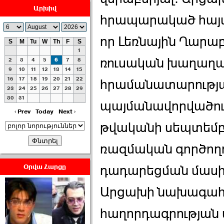
Արխիվ
հրապարակած հայտա
որ Լեռնային Ղարա
S
M
Tu
W
Th
F
S
1
ՀԱՅԱՊԱՀՊԱՆՈՒԹԻՒՆ՝
ռուսական խաղաղ
2
3
4
5
6
7
8
ՀԱՒԱՏՔԻ ԵՒ
9
10
11
12
13
14
15
16
17
18
19
20
21
22
ԿՐԹՈՒԹԵԱՆ
հրամանատարությա
23
24
25
26
27
28
29
ՃԱՆԱՊԱՐՀՈՎ ›››
30
31
պայմանավորվածությ
2026-07-06 06:50:00
‹ Prev
Today
Next ›
թվականի սեպտեմբեր
ռազմական գործողո
Օրվա Հարցը
դադարեցման մասին
Ամենաշատը էսօրվանից
Արցախի նախագա
էի վախենում.Նիկոլայ
Եղիազարյան ›››
հաղորդագրության մ
2026-07-05 23:19:00