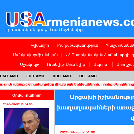
Լրատվական կայք՝ Լոս Անջելեսից
Գլխավոր
|
Քաղաքականություն
|
Պաշտոնական
Մանկավարժի անկյուն
|
ՀՀ Ոստիկանական Համակարգի Ի
Մշակույթ
|
Ուտելիք-Մուտելիք
|
Սպորտ
|
Առողջապ
USD
AMD
EUR
AMD
RUB
AMD
GEL
AMD
 է տրամադրվեր միայն այն երեխաներին, որոնց ծնողներից առնվազն 
Օրվա լրահոսը
Արցախի իշխանությո
2026-08-02 10:54:00
խաղաղապահների առաջա
2023-09-20 02:51:00