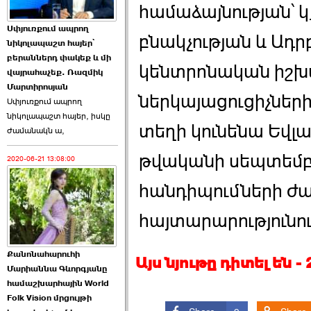
համաձայնության՝ 
Աննա Վարդապետյանն
Սփյուռքում ապրող
ուղերձ է հղել ›››
բնակչության և Ադ
նիկոլապաշտ հայեր՝
բերաններդ փակեք և մի
2026-06-25 23:21:00
կենտրոնական իշխա
վայրահաչեք. Ռազմիկ
Մարտիրոսյան
ներկայացուցիչների
Սփյուռքում ապրող
նիկոլապաշտ հայեր, իսկը
տեղի կունենա Եվլ
ժամանակն ա,
թվականի սեպտեմբ
2020-06-21 13:08:00
Պաշտոնակռիվը սկսված
է. «Հրապարակ» ›››
հանդիպումների ժա
2026-06-25 17:13:00
հայտարարությունու
Քանոնահարուհի
Այս նյութը դիտել են 
Մարիաննա Գևորգյանը
համաշխարհային World
Folk Vision մրցույթի
ԱԺ նախագահի