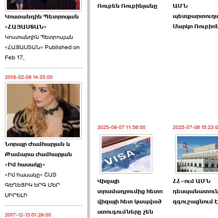
Ռուբեն Ռուբինյանը
ԱՄՆ
պետքարտուղ
Կոստանդին Պետրոսյան
Մարկո Ռուբիո
«ՀԱՅԱՍՏԱՆ»
Կոստանդին Պետրոսյան
«ՀԱՅԱՍՏԱՆ» Published on
Այս ընդդիմությունը
Feb 17,
կվերցնի ›››
2018-02-08 14:35:00
2026-06-09 00:41:00
2025-09-07 11:56:00
2025-07-06 15:23:
Նորայր Ժամհարյան և
Որպես ընդդիմադիր
Թամարա Ժամհարյան
ընտրող՝ ›››
«Իմ հասակը»
«Իմ հասակը» ՇԱՏ
Վիզայի
ՀՀ–ում ԱՄՆ
ԳԵՂԵՑԻԿ ԵՐԳ ՄԵՐ
տրամադրումից հետո
դեսպանատու
ՍԻՐԵԼԻ
վիզայի հետ կապված
զգուշացնում է
ստուգումները չեն
2017-12-13 01:29:00