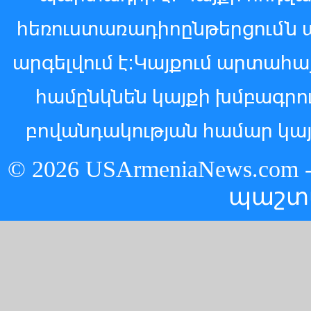
հեռուստառադիոընթերցումն 
արգելվում է:Կայքում արտահ
համընկնեն կայքի խմբագր
բովանդակության համար կայ
© 2026 USArmeniaNews.c
պաշտ