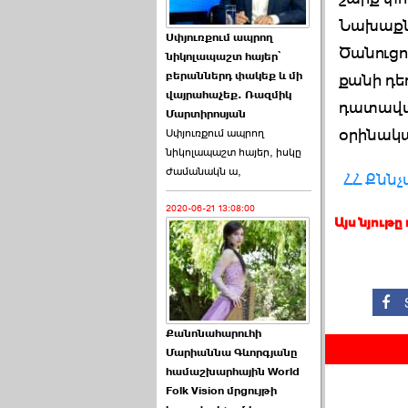
Նախաքնն
Աննա Վարդապետյանն
Սփյուռքում ապրող
ուղերձ է հղել ›››
Ծանուցո
նիկոլապաշտ հայեր՝
բերաններդ փակեք և մի
քանի դե
2026-06-25 23:21:00
վայրահաչեք. Ռազմիկ
դատավա
Մարտիրոսյան
օրինակա
Սփյուռքում ապրող
նիկոլապաշտ հայեր, իսկը
ժամանակն ա,
ՀՀ Քնն
2020-06-21 13:08:00
Պաշտոնակռիվը սկսված
Այս նյութը
է. «Հրապարակ» ›››
2026-06-25 17:13:00
Քանոնահարուհի
Մարիաննա Գևորգյանը
համաշխարհային World
Folk Vision մրցույթի
ԱԺ նախագահի