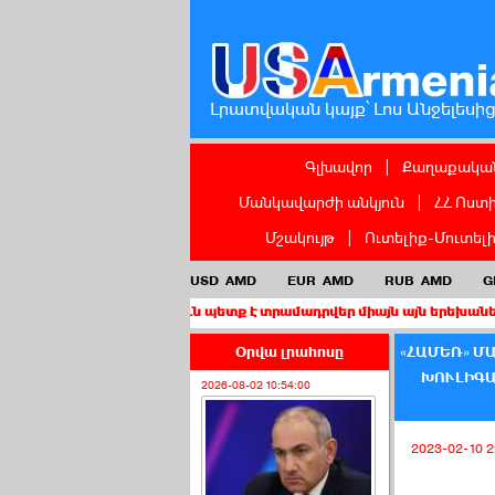
Լրատվական կայք՝ Լոս Անջելեսի
Գլխավոր
|
Քաղաքական
Մանկավարժի անկյուն
|
ՀՀ Ոստ
Մշակույթ
|
Ուտելիք-Մուտել
USD
AMD
EUR
AMD
RUB
AMD
G
ղաքացիություն պետք է տրամադրվեր միայն այն երեխաներին, որոնց 
Օրվա լրահոսը
«ՀԱՄԵՌ» Մ
ԽՈՒԼԻԳԱ
2026-08-02 10:54:00
2023-02-10 2