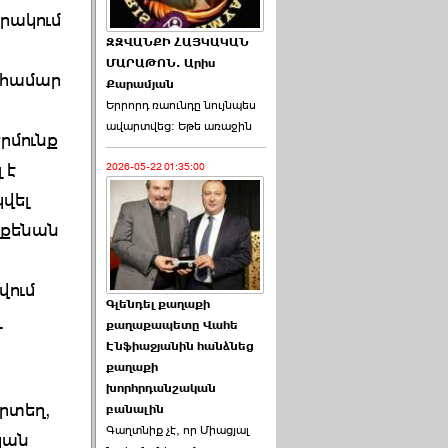
րակում
ԶԶՎԱՆՔԻ ՀԱՅԿԱԿԱՆ
ՄԱՐԱԹՈՆ. Արիս
 համար
Քարամյան
Երրորդ ռաունդը նույնպես
ավարտվեց։ Եթե առաջին
րմունք
 է
2026-05-22 01:35:00
վել
եքենան
վում
Գլենդել քաղաքի
լ
քաղաքապետը Վահե
Էնֆիաջյանին հանձնեց
քաղաքի
խորհրդանշական
րտեղ,
բանալին
Գաղտնիք չէ, որ Միացյալ
կան