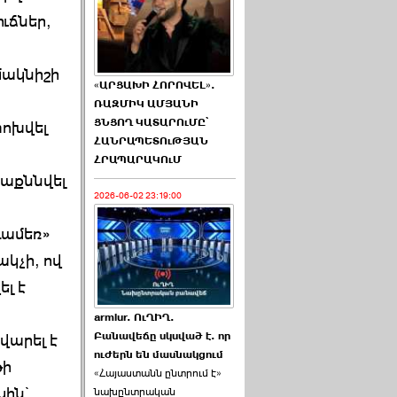
ւճներ,
մակնիշի
«ԱՐՑԱԽԻ ՀՈՐՈՎԵԼ».
ՌԱԶՄԻԿ ԱՄՅԱՆԻ
ՑՆՑՈՂ ԿԱՏԱՐՈւՄԸ՝
փոխվել
ՀԱՆՐԱՊԵՏՈւԹՅԱՆ
ՀՐԱՊԱՐԱԿՈւՄ
աքննվել
2026-06-02 23:19:00
Համեռ»
կչի, ով
ել է
armlur. ՈւՂԻՂ.
Բանավեճը սկսված է. որ
վարել է
ուժերն են մասնակցում
թի
«Հայաստանն ընտրում է»
սին`
նախընտրական