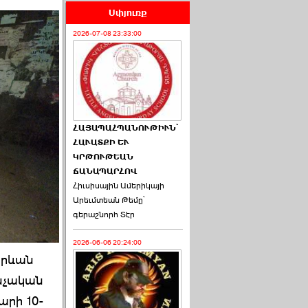
Սփյուռք
2026-07-08 23:33:00
ՀԱՅԱՊԱՀՊԱՆՈՒԹԻՒՆ՝
ՀԱՒԱՏՔԻ ԵՒ
ԿՐԹՈՒԹԵԱՆ
ՃԱՆԱՊԱՐՀՈՎ
Հիւսիսային Ամերիկայի
Արեւմտեան Թեմը՝
գերաշնորհ Տէր
2026-06-06 20:24:00
Երևան
նչական
արի 10-