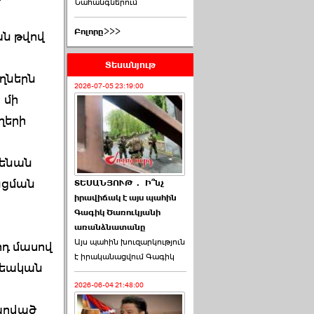
Նահանգներում
Բոլորը>>>
ան թվով
Տեսանյութ
ողներն
2026-07-05 23:19:00
 մի
ղերի
քենան
նցման
ՏԵՍԱՆՅՈՒԹ․ Ի՞նչ
իրավիճակ է այս պահին
Գագիկ Ծառուկյանի
առանձնատանը
Այս պահին խուզարկություն
րդ մասով
է իրականացվում Գագիկ
քրեական
2026-06-04 21:48:00
արված