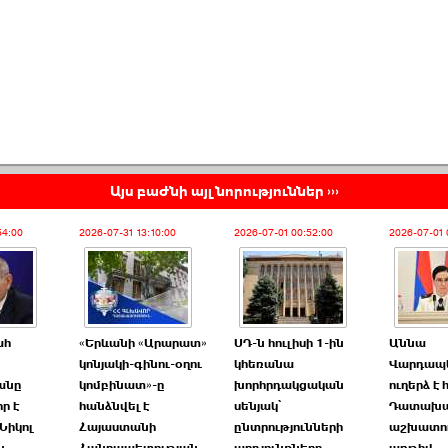
Այս բաժնի այլ նորություններ ›››
54:00
2026-07-31 13:10:00
2026-07-01 00:52:00
2026-07-01 
ահ
«Երևանի «Արարատ»
ՍԴ-ն հուլիսի 1-ին
Աննա
կոնյակի-գինու-օղու
կհեռանա
Վարդապ
անը
կոմբինատ»-ը
խորհրդակցական
ուղերձ է 
ր է
հանձնվել է
սենյակ՝
Դատախա
Նիկոլ
Հայաստանի
ընտրությունների
աշխատո
ն
Հանրապետության
արդյունքները
առթիվ