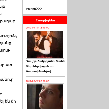
այն
Բոլորը>>>
ն
Շոուբիզնես
ն քաղաք
2019-04-15 12:45:00
ություն,
թյանը
նյութ
Դավիթ Հակոբյան և Վահե
րարատ
Տեր-Ներսիսյան ---
Կարոտի Կանչով
հանուր
2019-02-12 00:16:00
:
լ են մի