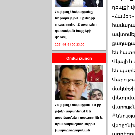
դեպքի վ
Հայկազ Մակարյանը
«Համեռ»
ներողություն կխնդրի
համարան
լրագրողից՝ 2 տարբեր
դատական հայցերի
ավտոմեք
վճռով
ՏԵՍԱՆՅՈՒԹ․ Ի՞նչ
քաղաքաց
2021-08-31 00:23:00
իրավիճակ է այս ›››
են հատ
Օրվա Հարցը
2026-07-04 10:40:00
Վկայի 
են պարե
Վարութայ
մակնիշի
փետրվար
Սահմանադրական
Հայկազ Մակարյանն և իր
վարույթ
դատարանը մերժեց ›››
թիմը սպառնում են
Քննությ
սատկացնել լրագրողին և
2026-07-02 00:39:00
վերջինի
նրա հարազատներին
(ապացուցողական
ազդեցութ