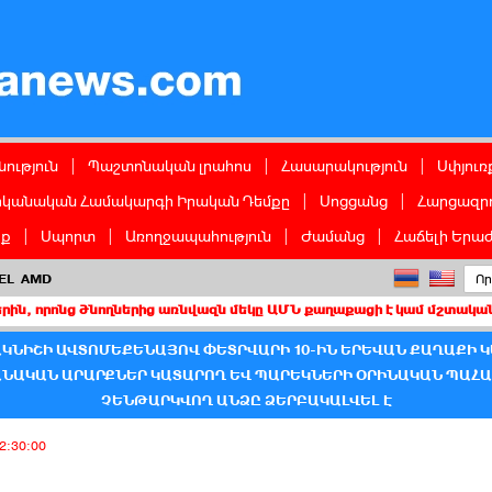
ց
ություն
|
Պաշտոնական լրահոս
|
Հասարակություն
|
Սփյուռ
իկանական Համակարգի Իրական Դեմքը
|
Սոցցանց
|
Հարցազրո
իք
|
Սպորտ
|
Առողջապահություն
|
Ժամանց
|
Հաճելի Երաժ
EL
AMD
ծնողներից առնվազն մեկը ԱՄՆ քաղաքացի է կամ մշտական բնակիչ
ԱԿՆԻՇԻ ԱՎՏՈՄԵՔԵՆԱՅՈՎ ՓԵՏՐՎԱՐԻ 10-ԻՆ ԵՐԵՎԱՆ ՔԱՂԱՔԻ 
ՆԱԿԱՆ ԱՐԱՐՔՆԵՐ ԿԱՏԱՐՈՂ ԵՎ ՊԱՐԵԿՆԵՐԻ ՕՐԻՆԱԿԱՆ ՊԱՀ
ՉԵՆԹԱՐԿՎՈՂ ԱՆՁԸ ՁԵՐԲԱԿԱԼՎԵԼ Է
2:30:00