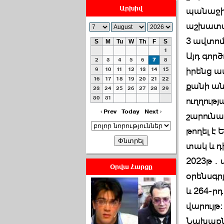
Արխիվ
պանաջին
աշխատակ
3 ավտոմ
S
M
Tu
W
Th
F
S
1
Այդ գոր
ՀԱՅԱՊԱՀՊԱՆՈՒԹԻՒՆ՝
2
3
4
5
6
7
8
ՀԱՒԱՏՔԻ ԵՒ
իրենց ա
9
10
11
12
13
14
15
16
17
18
19
20
21
22
ԿՐԹՈՒԹԵԱՆ
քանի ան
23
24
25
26
27
28
29
ՃԱՆԱՊԱՐՀՈՎ ›››
30
31
ուղղութ
2026-07-06 06:50:00
‹ Prev
Today
Next ›
շարունակ
թողել է
տակ և դ
2023թ․փ
Օրվա Հարցը
օրենսգր
Ամենաշատը էսօրվանից
և 264-ր
էի վախենում.Նիկոլայ
Եղիազարյան ›››
վարույթ:
Նախաքնն
2026-07-05 23:19:00