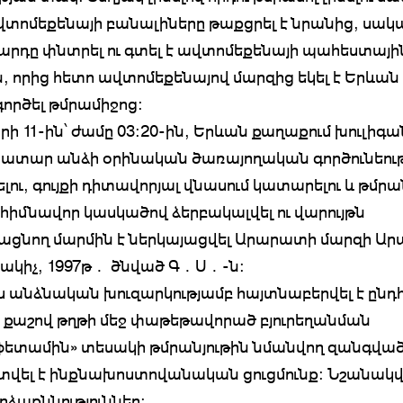
վտոմեքենայի բանալիները թաքցրել է նրանից, սակ
րդը փնտրել ու գտել է ավտոմեքենայի պահեստայի
, որից հետո ավտոմեքենայով մարզից եկել է Երևա
ործել թմրամիջոց:
ի 11-ին՝ ժամը 03:20-ին, Երևան քաղաքում խուլիգան
ատար անձի օրինական ծառայողական գործունեու
լու, գույքի դիտավորյալ վնասում կատարելու և թմրա
 հիմնավոր կասկածով ձերբակալվել ու վարույթն
ցնող մարմին է ներկայացվել Արարատի մարզի Ա
բնակիչ, 1997թ․ ծնված Գ․Ս․-ն:
ս անձնական խուզարկությամբ հայտնաբերվել է ընդ
մ քաշով թղթի մեջ փաթեթավորած բյուրեղանման
ետամին» տեսակի թմրանյութին նմանվող զանգված
տվել է ինքնախոստովանական ցուցմունք։ Նշանակվե
րձաքննություններ: