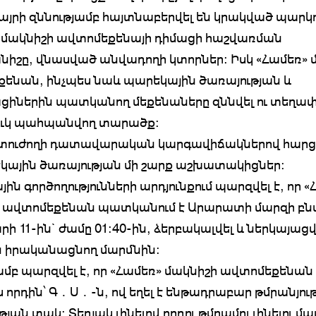
այրի զննությամբ հայտնաբերվել են կրակված պարկո
 մակնիշի ավտոմեքենայի դիմացի հաշվառման
իշը, վնասված անվադողի կտորներ։ Իսկ «Համեռ» 
ենան, ինչպես նաև պարեկային ծառայության և
իներին պատկանող մեքենաները զննվել ու տեղա
ուկ պահպանվող տարածք:
և տուժողի դատավարական կարգավիճակներով հարց
կային ծառայության մի շարք աշխատակիցներ:
ին գործողությունների արդյունքում պարզվել է, որ «
 ավտոմեքենան պատկանում է Արարատի մարզի բնա
ի 11-ին` ժամը 01:40-ին, ձերբակալվել և ներկայացվ
ն իրականացնող մարմնին:
ամբ պարզվել է, որ «Համեռ» մակնիշի ավտոմեքենան 
ս որդին՝ Գ․Ս․-ն, ով եղել է ենթադրաբար թմրանյու
յան տակ: Տեղյակ լինելով որդու թմրամոլ լինելու մա