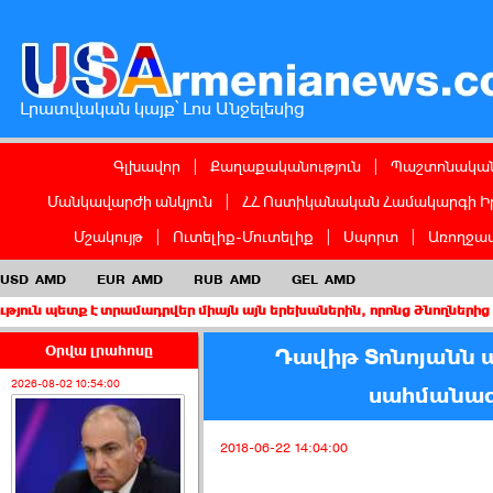
Լրատվական կայք՝ Լոս Անջելեսից
Գլխավոր
|
Քաղաքականություն
|
Պաշտոնական
Մանկավարժի անկյուն
|
ՀՀ Ոստիկանական Համակարգի Ի
Մշակույթ
|
Ուտելիք-Մուտելիք
|
Սպորտ
|
Առողջապ
USD
AMD
EUR
AMD
RUB
AMD
GEL
AMD
 տրամադրվեր միայն այն երեխաներին, որոնց ծնողներից առնվազն մե
Օրվա լրահոսը
Դավիթ Տոնոյանն այ
2026-08-02 10:54:00
սահմանագ
2018-06-22 14:04:00