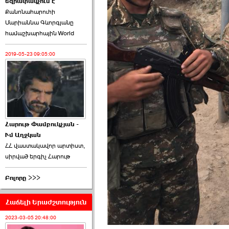
եզրափակչում է
թեկնածու է ընտրվել
Քանոնահարուհի
Ռուբեն Ռուբինյանը ›››
Մարիաննա Գևորգյանը
համաշխարհային World
2026-06-23 21:28:00
2019-05-23 09:05:00
«Ժողովուրդ»-ը
հերթական ›››
Հարութ Փամբուկչյան -
Ւմ Աղջկան
2026-06-21 23:00:00
ՀՀ վաստակավոր արտիստ,
սիրված երգիչ Հարութ
Բոլորը >>>
Հաճելի Երաժշտություն
armlur.ՔՊ-ի ներսում
սպասում են ›››
2023-03-05 20:48:00