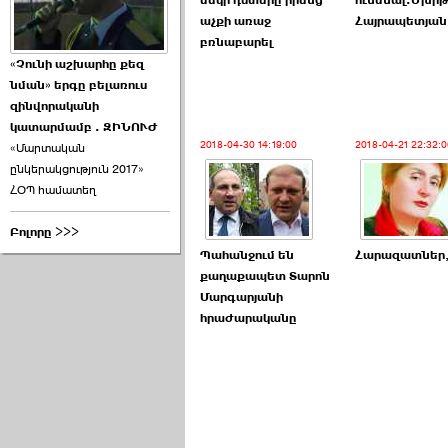
մեկի դստերը իրենց
ունենալ.Մխի
աչքի առաջ
Հայրապետյան
բռնաբարել
«Չունի աշխարհը քեզ
նման» երգը բելառուս
զինվորականի
կատարմամբ . ԶԻՆՈՒԺ
2018-04-30 14:19:00
2018-04-21 22:32:0
«Մարտական
ընկերակցություն 2017»
ՀՕՊ համատեղ
Բոլորը >>>
Պահանջում են
Հարազատներ,
քաղաքապետ Տարոն
Մարգարյանի
հրաժարականը