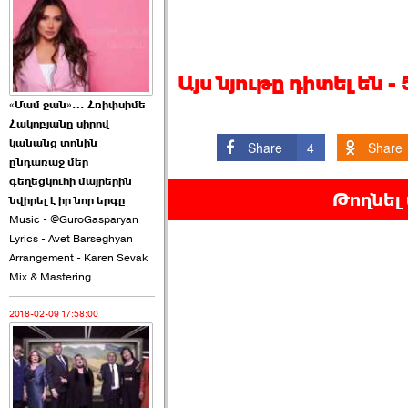
2026-06-10 22:55:00
Այս նյութը դիտել են 
«Մամ ջան»… Հռիփսիմե
Հակոբյանը սիրով
Ուշքի չենք գալիս այն
կանանց տոնին
Share
4
Share
խայտառակ ›››
ընդառաջ մեր
գեղեցկուհի մայրերին
Թողնել
2026-06-09 15:05:00
նվիրել է իր նոր երգը
Music - @GuroGasparyan
Lyrics - Avet Barseghyan
Arrangement - Karen Sevak
Mix & Mastering
2018-02-09 17:58:00
Ծառուկյանի փեսան
վնասել է ›››
2026-06-09 07:11:00