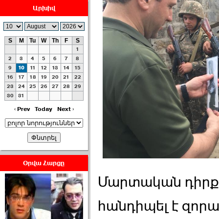
Արխիվ
S
M
Tu
W
Th
F
S
1
ՀԱՅԱՊԱՀՊԱՆՈՒԹԻՒՆ՝
2
3
4
5
6
7
8
ՀԱՒԱՏՔԻ ԵՒ
9
10
11
12
13
14
15
16
17
18
19
20
21
22
ԿՐԹՈՒԹԵԱՆ
23
24
25
26
27
28
29
ՃԱՆԱՊԱՐՀՈՎ ›››
30
31
2026-07-06 06:50:00
‹ Prev
Today
Next ›
Օրվա Հարցը
Ամենաշատը էսօրվանից
Մարտական դիրք
էի վախենում.Նիկոլայ
Եղիազարյան ›››
հանդիպել է զոր
2026-07-05 23:19:00