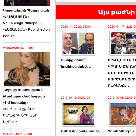
Այս բաժնի 
Կոստանդին Պետրոսյան
«ՀԱՅԱՍՏԱՆ»
Կոստանդին Պետրոսյան
2020-11-20 22:58:00
2020-01-17 12:23:0
«ՀԱՅԱՍՏԱՆ» Published on
Այս ընդդիմությունը
Feb 17,
կվերցնի ›››
2018-02-08 14:35:00
2026-06-09 00:41:00
Մահից հետո՝
ԵՐԲ ԱՐՅԱՆ Հ
նույնիսկ վրեժ...
ԿՐԿԻՆ ԸՆԿՆՈ
ՄԱՐԴԱՍՊԱՆ
ԲՈՐԵՆԻՆԵՐԻ
ԲԵՐԱՆԸ...
Նորայր Ժամհարյան և
Որպես ընդդիմադիր
Թամարա Ժամհարյան
ընտրող՝ ›››
2019-10-18 00:52:00
2019-10-08 22:46:0
«Իմ հասակը»
«Իմ հասակը» ՇԱՏ
ԳԵՂԵՑԻԿ ԵՐԳ ՄԵՐ
ՍԻՐԵԼԻ
Ամեն մի փակված էջ
Ցռան Վերգոն
2017-12-13 01:29:00