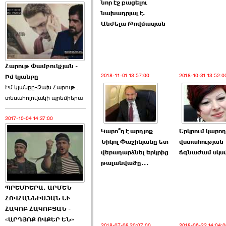
նոր էջ բացելու
նախադրյալ է.
Անժելա Թովմասյան
Հարութ Փամբուկչյան -
2018-11-01 13:57:00
2018-10-31 13:52:0
Իմ կյանքը
Իմ կյանքը-Ձախ Հարnւթ․
տեuաhnլnվակի պրեմիերա
2017-10-04 14:37:00
Կարո՞ղ է արդյոք
Երկրում կարող
Նիկոլ Փաշինյանը ետ
վստահության
վերադարձնել երկրից
ճգնաժամ սկսվ
թալանվածը...
ՊՐԵՄԻԵՐԱ. ԱՐՄԵՆ
ՀՈՎՀԱՆՆԻՍՅԱՆ ԵՒ
ՀԱԿՈԲ ՀԱԿՈԲՅԱՆ -
«ԱՐԴՅՈՔ ՈՎՔԵՐ ԵՆ»
2018-07-08 20:07:00
2018-06-22 14:04:0