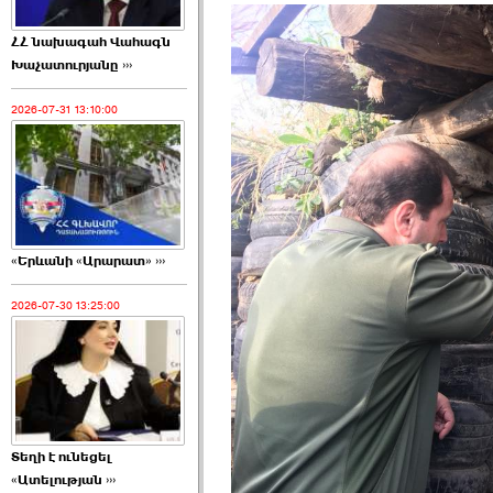
ՀՀ նախագահ Վահագն
Խաչատուրյանը ›››
2026-07-31 13:10:00
«Երևանի «Արարատ» ›››
2026-07-30 13:25:00
Տեղի է ունեցել
«Ատելության ›››