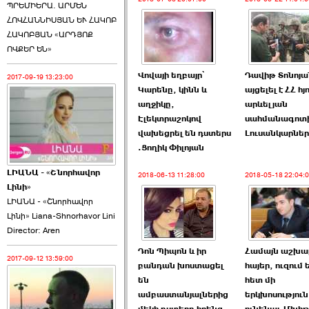
ՊՐԵՄԻԵՐԱ. ԱՐՄԵՆ
ՀՈՎՀԱՆՆԻՍՅԱՆ ԵՒ ՀԱԿՈԲ
ՀԱԿՈԲՅԱՆ «ԱՐԴՅՈՔ
ՈՎՔԵՐ ԵՆ»
Վովայի եղբայր՝
Դավիթ Տոնոյա
2017-09-19 13:23:00
Կարենը, կինն և
այցելել է ՀՀ հյ
աղջիկը,
արևելյան
Էլեկտրաշոկով
սահմանագոտ
վախեցրել են դստերս
Լուսանկարներ
.Ցողիկ Փիլոյան
ԼԻԱՆԱ - «Շնորհավոր
2018-06-13 11:28:00
2018-05-18 22:04:
Լինի»
ԼԻԱՆԱ - «Շնորհավոր
Լինի» Liana-Shnorhavor Lini
Director: Aren
Դոն Պիպոն և իր
Համայն աշխա
2017-09-12 13:59:00
բանդան խոստացել
հայեր, ուզում 
են
հետ մի
ամբաստանյալներից
երկխոսություն