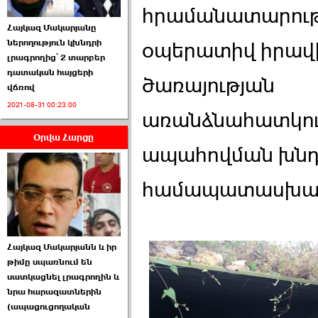
հրամանատարութ
Հայկազ Մակարյանը
ներողություն կխնդրի
օպերատիվ իրավ
լրագրողից՝ 2 տարբեր
դատական հայցերի
ծառայության
վճռով
ՏԵՍԱՆՅՈՒԹ․ Ի՞նչ
2021-08-31 00:23:00
իրավիճակ է այս ›››
առանձնահատկութ
Օրվա Հարցը
2026-07-04 10:40:00
ապահովման խնդի
համապատասխան
Սահմանադրական
Հայկազ Մակարյանն և իր
դատարանը մերժեց ›››
թիմը սպառնում են
սատկացնել լրագրողին և
2026-07-02 00:39:00
նրա հարազատներին
(ապացուցողական