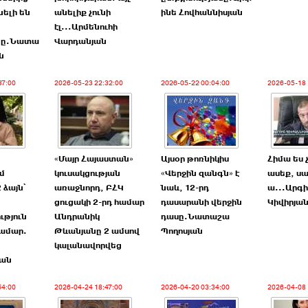
ելի են
անելիք չունի
ինե Հովհաննիսյան
էլ...Արմենուհի
նը.Նատա
Վարդանյան
ն
37:00
2026-05-23 22:32:00
2026-05-22 00:04:00
2026-05-18 
«Մայր Հայաստան»
Այսօր թոռնիկիս
Հիմա ես 
մ
կուսակցության
«Վերջին զանգն» է
ասեք, սա
 ձայն՝
առաջնորդ, ԲՀԿ
նաև, 12-րդ
ա...Արգ
ցուցակի 2-րդ համար
դասարանի վերջին
Կիվիրյա
ւթյուն
Անդրանիկ
դասը.Նատաշա
համար.
Թևանյանը 2 ամսով
Պողոսյան
կալանավորվեց
յան
54:00
2026-04-24 18:47:00
2026-04-20 03:34:00
2026-04-08 