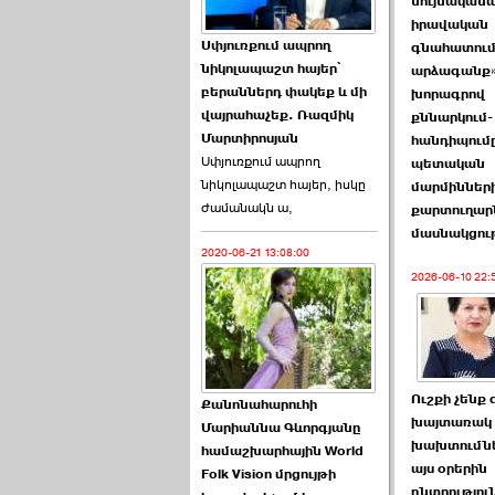
նույնականա
իրավական
Աննա Վարդապետյանն
Սփյուռքում ապրող
գնահատում
ուղերձ է հղել ›››
նիկոլապաշտ հայեր՝
արձագանք
բերաններդ փակեք և մի
խորագրով
2026-06-25 23:21:00
վայրահաչեք. Ռազմիկ
քննարկում-
Մարտիրոսյան
հանդիպումը
Սփյուռքում ապրող
պետական
նիկոլապաշտ հայեր, իսկը
մարմինների
ժամանակն ա,
քարտուղար
մասնակցու
2020-06-21 13:08:00
Պաշտոնակռիվը սկսված
է. «Հրապարակ» ›››
2026-06-10 22:
2026-06-25 17:13:00
Ուշքի չենք 
Քանոնահարուհի
խայտառակ
Մարիաննա Գևորգյանը
խախտումնե
համաշխարհային World
այս օրերին
Folk Vision մրցույթի
ԱԺ նախագահի
ընտրությու