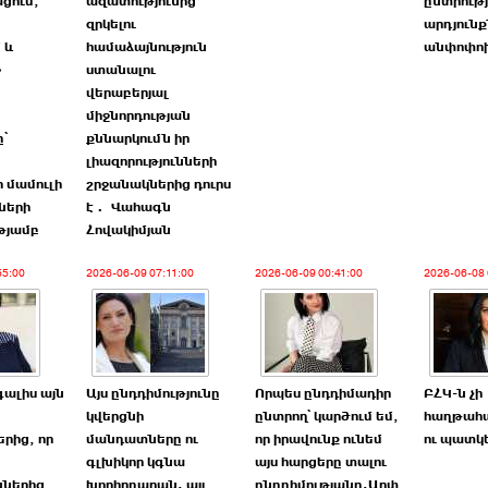
ցում,
ազատությունից
ընտրությ
զրկելու
արդյուն
 և
համաձայնություն
անփոփո
»
ստանալու
վերաբերյալ
միջնորդության
՝
քննարկումն իր
լիազորությունների
 մամուլի
շրջանակներից դուրս
ների
է․ Վահագն
թյամբ
Հովակիմյան
55:00
2026-06-09 07:11:00
2026-06-09 00:41:00
2026-06-08 
գալիս այն
Այս ընդդիմությունը
Որպես ընդդիմադիր
ԲՀԿ-ն չի
կվերցնի
ընտրող՝ կարծում եմ,
հաղթահա
րից, որ
մանդատները ու
որ իրավունք ունեմ
ու պատկե
գլխիկոր կգնա
այս հարցերը տալու
ններից
խորհրդարան. այլ
ընդդիմությանը.Արփ