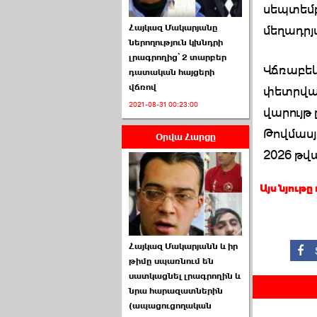
սեպտեմբ
մեղադրյ
Հայկազ Մակարյանը
ներողություն կխնդրի
լրագրողից՝ 2 տարբեր
Վճռաբե
դատական հայցերի
վճռով
փետրվար
ՏԵՍԱՆՅՈՒԹ․ Ի՞նչ
2021-08-31 00:23:00
իրավիճակ է այս ›››
վարույթ 
Թովմաս
Օրվա Հարցը
2026-07-04 10:40:00
2026 թվ
Այս նյութը
Սահմանադրական
Հայկազ Մակարյանն և իր
դատարանը մերժեց ›››
թիմը սպառնում են
սատկացնել լրագրողին և
2026-07-02 00:39:00
նրա հարազատներին
(ապացուցողական