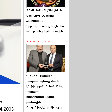
ԶԶՎԱՆՔԻ ՀԱՅԿԱԿԱՆ
ՄԱՐԱԹՈՆ. Արիս
Քարամյան
Երրորդ ռաունդը նույնպես
ավարտվեց։ Եթե առաջին
2026-05-22 01:35:00
Գլենդել քաղաքի
քաղաքապետը Վահե
Էնֆիաջյանին հանձնեց
քաղաքի
խորհրդանշական
ի
բանալին
Գաղտնիք չէ, որ Միացյալ
4.2003