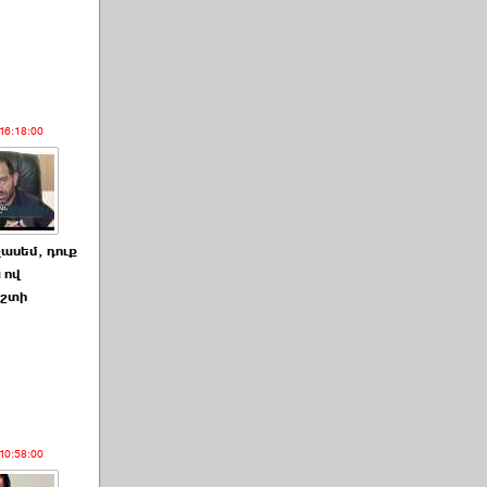
16:18:00
չասեմ, դուք
 ով
իշտի
ն
10:58:00