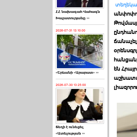
տեղեկաց
ՀՀ նախագահ Վահագն
անփոփոխ
Խաչատուրյանը ›››
Թովմասյ
ընդհանո
2026-07-31 13:10:00
ճանաչել
օրենսգր
հանցանք
են Հրայ
«Երևանի «Արարատ» ›››
աշխատա
2026-07-30 13:25:00
լիազորու
Տեղի է ունեցել
«Ատելության ›››