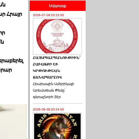
նն
Սփյուռք
ր Հրայր
2026-07-08 23:33:00
որ
ան
ՀԱՅԱՊԱՀՊԱՆՈՒԹԻՒՆ՝
երաբերել
ՀԱՒԱՏՔԻ ԵՒ
արար
ԿՐԹՈՒԹԵԱՆ
ՃԱՆԱՊԱՐՀՈՎ
Հիւսիսային Ամերիկայի
Արեւմտեան Թեմը՝
գերաշնորհ Տէր
2026-06-06 20:24:00