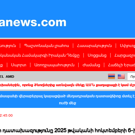
ց
ություն
|
Պաշտոնական լրահոս
|
Հասարակություն
|
Սփյուռ
իկանական Համակարգի Իրական Դեմքը
|
Սոցցանց
|
Հարցազրո
իք
|
Սպորտ
|
Առողջապահություն
|
Ժամանց
|
Հաճելի Երաժ
EL
AMD
որոնց ծնողներից առնվազն մեկը ԱՄՆ քաղաքացի է կամ մշտական բնակ
մասյանի վերաբերյալ կայացված մեղադրական դատավճիռը մտել 
ուժի մեջ
2:45:00
 դատախազությունը 2025 թվականի հոկտեմբերի 6-