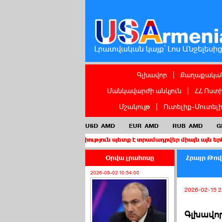
Լրատվական կայք՝ Լոս Անջելեսի
Գլխավոր
|
Քաղաքական
Մանկավարժի անկյուն
|
ՀՀ Ոստ
Մշակույթ
|
Ուտելիք-Մուտել
USD
AMD
EUR
AMD
RUB
AMD
G
լիս քաղաքացիություն պետք է տրամադրվեր միայն այն երեխաներին, 
Օրվա լրահոսը
Հրայր Թով
2026-08-02 10:54:00
2026-02-15 2
Գլխավոր