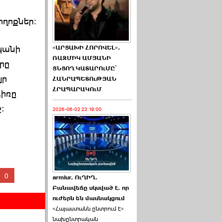
ողոքներ:
կանի
«ԱՐՑԱԽԻ ՀՈՐՈՎԵԼ».
ՌԱԶՄԻԿ ԱՄՅԱՆԻ
րը
ՑՆՑՈՂ ԿԱՏԱՐՈւՄԸ՝
յր
ՀԱՆՐԱՊԵՏՈւԹՅԱՆ
ՀՐԱՊԱՐԱԿՈւՄ
ճիռը
:
2026-06-02 23:19:00
0
armlur. ՈւՂԻՂ.
Բանավեճը սկսված է. որ
ուժերն են մասնակցում
«Հայաստանն ընտրում է»
նախընտրական