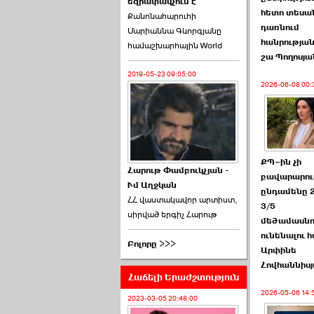
եզրափակչում է
թեկնածու է ընտրվել
հետո տեսան
Քանոնահարուհի
Ռուբեն Ռուբինյանը ›››
դառնում
Մարիաննա Գևորգյանը
հանրությա
համաշխարհային World
2026-06-23 21:28:00
շա Պողոսյա
2019-05-23 09:05:00
2026-06-08 00:
«Ժողովուրդ»-ը
հերթական ›››
ՔՊ–ին չի
Հարութ Փամբուկչյան -
բավարարու
Ւմ Աղջկան
2026-06-21 23:00:00
ընդամենը 2
ՀՀ վաստակավոր արտիստ,
3/5
սիրված երգիչ Հարութ
մեծամասնո
ունենալու 
Բոլորը >>>
Արփինե
Հովհաննիս
Հաճելի Երաժշտություն
armlur.ՔՊ-ի ներսում
2026-05-06 14:
սպասում են ›››
2023-03-05 20:48:00