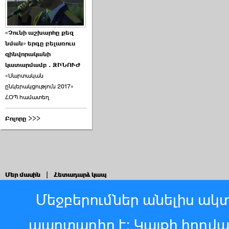
«Չունի աշխարհը քեզ
նման» երգը բելառուս
զինվորականի
կատարմամբ . ԶԻՆՈՒԺ
«Մարտական
ընկերակցություն 2017»
ՀՕՊ համատեղ
Բոլորը >>>
Մեր մասին
|
Հետադարձ կապ
Մեջբերումներ անելիս ակտ
պարտադիր է: Կայքի հոդվ