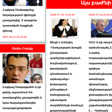
Այս բաժնի 
Հայկազ Մակարյանը
2026-07-30 13:25:00
2026-07-22 20:00:
ներողություն կխնդրի
լրագրողից՝ 2 տարբեր
դատական հայցերի
վճռով
ՏԵՍԱՆՅՈՒԹ․ Ի՞նչ
2021-08-31 00:23:00
իրավիճակ է այս ›››
Տեղի է ունեցել
ԿԸՀ-ն իր որո
«Ատելության խոսքն
արձանագրել է,
Օրվա Հարցը
2026-07-04 10:40:00
ընտրական
Նարեկ
գործընթացներում.
Կարապետյան
նույնականացում,
ազատություն
իրավական
զրկելու
գնահատում և
համաձայնությ
արձագանք»
ստանալու
Սահմանադրական
խորագրով
վերաբերյալ
Հայկազ Մակարյանն և իր
դատարանը մերժեց ›››
քննարկում-
միջնորդությա
թիմը սպառնում են
հանդիպումը՝
քննարկումն ի
սատկացնել լրագրողին և
2026-07-02 00:39:00
պետական
լիազորություն
նրա հարազատներին
մարմինների մամուլի
շրջանակներից
(ապացուցողական
քարտուղարների
է․ Վահագն