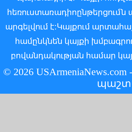
հեռուստառադիոընթերցումն 
արգելվում է:Կայքում արտահ
համընկնեն կայքի խմբագր
բովանդակության համար կայ
© 2026 USArmeniaNews.c
պաշտ