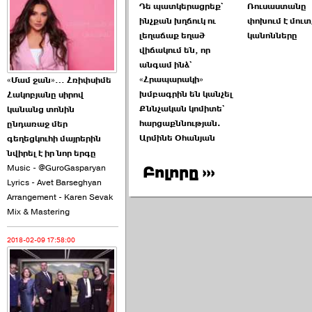
Դե պատկերացրեք`
Ռուսաստանը
2026-06-10 22:55:00
ինչքան խղճուկ ու
փոխում է մուտ
լեղաճաք եղած
կանոնները
վիճակում են, որ
անգամ ինձ`
«Հրապարակի»
«Մամ ջան»… Հռիփսիմե
խմբագրին են կանչել
Հակոբյանը սիրով
Ուշքի չենք գալիս այն
Քննչական կոմիտե`
կանանց տոնին
խայտառակ ›››
հարցաքննության.
ընդառաջ մեր
Արմինե Օհանյան
գեղեցկուհի մայրերին
2026-06-09 15:05:00
նվիրել է իր նոր երգը
Music - @GuroGasparyan
Բոլորը ›››
Lyrics - Avet Barseghyan
Arrangement - Karen Sevak
Mix & Mastering
2018-02-09 17:58:00
Ծառուկյանի փեսան
վնասել է ›››
2026-06-09 07:11:00