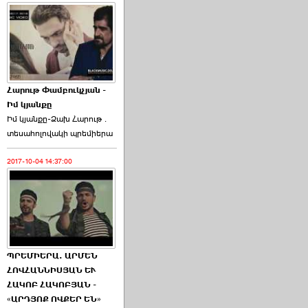
Հարութ Փամբուկչյան -
Իմ կյանքը
Իմ կյանքը-Ձախ Հարnւթ․
տեuաhnլnվակի պրեմիերա
2017-10-04 14:37:00
ՊՐԵՄԻԵՐԱ. ԱՐՄԵՆ
ՀՈՎՀԱՆՆԻՍՅԱՆ ԵՒ
ՀԱԿՈԲ ՀԱԿՈԲՅԱՆ -
«ԱՐԴՅՈՔ ՈՎՔԵՐ ԵՆ»