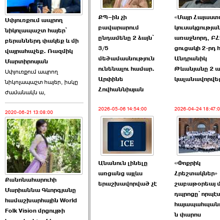
Աննա Վարդապետյանն
ՔՊ–ին չի
«Մայր Հայաստ
Սփյուռքում ապրող
ուղերձ է հղել ›››
բավարարում
կուսակցությա
նիկոլապաշտ հայեր՝
ընդամենը 2 ձայն՝
առաջնորդ, Բ
բերաններդ փակեք և մի
2026-06-25 23:21:00
3/5
ցուցակի 2-րդ
վայրահաչեք. Ռազմիկ
մեծամասնություն
Անդրանիկ
Մարտիրոսյան
ունենալու համար.
Թևանյանը 2 ա
Սփյուռքում ապրող
Արփինե
կալանավորվե
նիկոլապաշտ հայեր, իսկը
Հովհաննիսյան
ժամանակն ա,
2026-05-06 14:54:00
2026-04-24 18:47:
2020-06-21 13:08:00
Պաշտոնակռիվը սկսված
է. «Հրապարակ» ›››
2026-06-25 17:13:00
Անանուն լինելը
«Փոքրիկ
առցանց այլևս
Հրեշտակներ»
Քանոնահարուհի
երաշխավորված չէ
շաբաթօրեայ մ
Մարիաննա Գևորգյանը
դպրոցը՝ որպէս
համաշխարհային World
հայապահպան
Folk Vision մրցույթի
ԱԺ նախագահի
ն փարոս