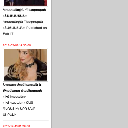
Կոստանդին Պետրոսյան
«ՀԱՅԱՍՏԱՆ»
Կոստանդին Պետրոսյան
«ՀԱՅԱՍՏԱՆ» Published on
Այս ընդդիմությունը
Feb 17,
կվերցնի ›››
2018-02-08 14:35:00
2026-06-09 00:41:00
Նորայր Ժամհարյան և
Որպես ընդդիմադիր
Թամարա Ժամհարյան
ընտրող՝ ›››
«Իմ հասակը»
«Իմ հասակը» ՇԱՏ
ԳԵՂԵՑԻԿ ԵՐԳ ՄԵՐ
ՍԻՐԵԼԻ
2017-12-13 01:29:00