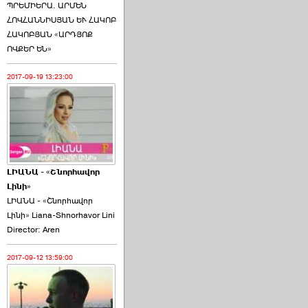
ՊՐԵՄԻԵՐԱ. ԱՐՄԵՆ
ՀՈՎՀԱՆՆԻՍՅԱՆ ԵՒ ՀԱԿՈԲ
ՀԱԿՈԲՅԱՆ «ԱՐԴՅՈՔ
ՈՎՔԵՐ ԵՆ»
2017-09-19 13:23:00
ԼԻԱՆԱ - «Շնորհավոր
Լինի»
ԼԻԱՆԱ - «Շնորհավոր
Լինի» Liana-Shnorhavor Lini
Director: Aren
2017-09-12 13:59:00