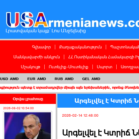
Լրատվական կայք՝ Լոս Անջելեսից
Գլխավոր
|
Քաղաքականություն
|
Պաշտոնական
Մանկավարժի անկյուն
|
ՀՀ Ոստիկանական Համակարգի Ի
Մշակույթ
|
Ուտելիք-Մուտելիք
|
Սպորտ
|
Առողջապ
USD
AMD
EUR
AMD
RUB
AMD
GEL
AMD
ետք է տրամադրվեր միայն այն երեխաներին, որոնց ծնողներից առնվա
Օրվա լրահոսը
Արգելվել է Կտրիճ 
2026-08-02 10:54:00
2026-02-14 12:48:00
Արգելվել է Կտրիճ Ն