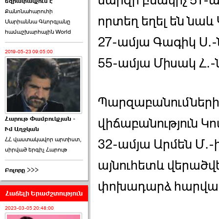
մարզի բնակիչ 51-ա
եզրափակչում է
թեկնածու է ընտրվել
Քանոնահարուհի
Ռուբեն Ռուբինյանը ›››
որտեղ եղել են նաև
Մարիաննա Գևորգյանը
համաշխարհային World
2026-06-23 21:28:00
27-ամյա Գագիկ Ս.-ն
2019-05-23 09:05:00
55-ամյա Միսակ Հ.-
«Ժողովուրդ»-ը
Պարզաբանումների 
հերթական ›››
Հարութ Փամբուկչյան -
վիճաբանություն Կ
Ւմ Աղջկան
2026-06-21 23:00:00
ՀՀ վաստակավոր արտիստ,
32-ամյա Արմեն Մ.-ի
սիրված երգիչ Հարութ
այնուհետև վերածվե
Բոլորը >>>
փոխադարձ հարվածն
Հաճելի Երաժշտություն
armlur.ՔՊ-ի ներսում
սպասում են ›››
2023-03-05 20:48:00