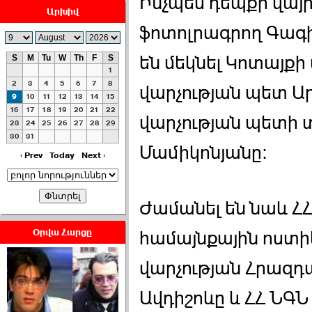
Ինչպես դեպքի վայր
Արխիվ
ֆոտոլրագրող Գագի
են մեկնել Կոտայք
S
M
Tu
W
Th
F
S
1
ՀԱՅԱՊԱՀՊԱՆՈՒԹԻՒՆ՝
2
3
4
5
6
7
8
վարչության պետ Ա
ՀԱՒԱՏՔԻ ԵՒ
9
10
11
12
13
14
15
16
17
18
19
20
21
22
ԿՐԹՈՒԹԵԱՆ
վարչության պետի 
23
24
25
26
27
28
29
ՃԱՆԱՊԱՐՀՈՎ ›››
30
31
Մամիկոնյանը։
2026-07-06 06:50:00
‹ Prev
Today
Next ›
Ժամանել են նաև Հ
Օրվա Հարցը
համայնքային ոստի
Ամենաշատը էսօրվանից
վարչության Հրազդ
էի վախենում.Նիկոլայ
Եղիազարյան ›››
Ավդիշոևը և ՀՀ ՆԳ
2026-07-05 23:19:00