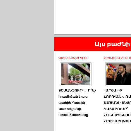
Այս բաժնի 
2026-07-05 23:19:00
2026-06-04 21:48:
ՏԵՍԱՆՅՈՒԹ․ Ի՞նչ
«ԱՐՑԱԽԻ
իրավիճակ է այս
ՀՈՐՈՎԵԼ». Ռ
պահին Գագիկ
ԱՄՅԱՆԻ ՑՆՑ
Ծառուկյանի
ԿԱՏԱՐՈւՄԸ՝
առանձնատանը
ՀԱՆՐԱՊԵՏՈւ
ՀՐԱՊԱՐԱԿՈւ