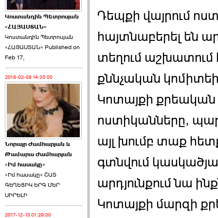
Դեպքի վայրում ոստ
Կոստանդին Պետրոսյան
«ՀԱՅԱՍՏԱՆ»
հայտնաբերել են ա
Կոստանդին Պետրոսյան
«ՀԱՅԱՍՏԱՆ» Published on
Այս ընդդիմությունը
տեղում աշխատում է
Feb 17,
կվերցնի ›››
քննչական կոմիտե
2018-02-08 14:35:00
2026-06-09 00:41:00
Կոտայքի քրեական 
ոստիկանները, պարե
այլ խումբ տաք հետ
Նորայր Ժամհարյան և
Որպես ընդդիմադիր
Թամարա Ժամհարյան
ընտրող՝ ›››
գտնվում կասկածյալ
«Իմ հասակը»
«Իմ հասակը» ՇԱՏ
արդյունքում նա ին
ԳԵՂԵՑԻԿ ԵՐԳ ՄԵՐ
ՍԻՐԵԼԻ
Կոտայքի մարզի քր
2017-12-13 01:29:00