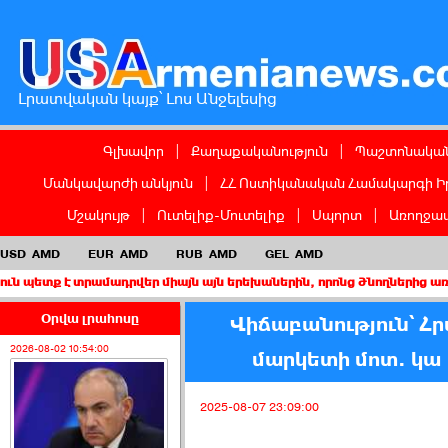
Լրատվական կայք՝ Լոս Անջելեսից
Գլխավոր
|
Քաղաքականություն
|
Պաշտոնական
Մանկավարժի անկյուն
|
ՀՀ Ոստիկանական Համակարգի Ի
Մշակույթ
|
Ուտելիք-Մուտելիք
|
Սպորտ
|
Առողջապ
USD
AMD
EUR
AMD
RUB
AMD
GEL
AMD
տրամադրվեր միայն այն երեխաներին, որոնց ծնողներից առնվազն մեկ
Օրվա լրահոսը
Վիճաբանություն՝ Հ
2026-08-02 10:54:00
մարկետի մոտ. կա 
2025-08-07 23:09:00