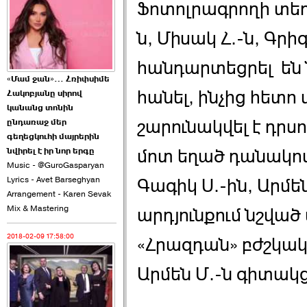
Ֆոտոլրագրողի տեղե
2026-06-10 22:55:00
ն, Միսակ Հ.-ն, Գրիգ
հանդարտեցրել են 
«Մամ ջան»… Հռիփսիմե
հանել, ինչից հետո
Հակոբյանը սիրով
Ուշքի չենք գալիս այն
կանանց տոնին
խայտառակ ›››
շարունակվել է դրսու
ընդառաջ մեր
գեղեցկուհի մայրերին
2026-06-09 15:05:00
նվիրել է իր նոր երգը
մոտ եղած դանակով
Music - @GuroGasparyan
Lyrics - Avet Barseghyan
Գագիկ Ս.-ին, Արմեն
Arrangement - Karen Sevak
Mix & Mastering
արդյունքում նշվա
2018-02-09 17:58:00
«Հրազդան» բժշկակ
Ծառուկյանի փեսան
վնասել է ›››
Արմեն Մ.-ն գիտակց
2026-06-09 07:11:00