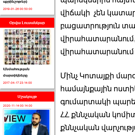
սքրինշոթեր)
2019-01-26 00:50:00
վիճակի չեն կատա
Օրվա Լուսանկար
բացատրություն տալ
ՈՒՂԻՂ․ ԱԺ-ն
Կառավարության ›››
վիրահատարանում, 
2026-07-01 00:52:00
վիրահատարանում 
Անմահության
Մինչ Կոտայքի մար
մարտիկները
2017-04-17 23:14:00
ՍԴ-ն հուլիսի 1-ին
համայնքային ոստի
կհեռանա ›››
Մշակույթ
գումարտակի պարե
2026-07-01 00:08:00
2020-11-14 00:14:00
ՀՀ քննչական կոմի
քննչական վարչությ