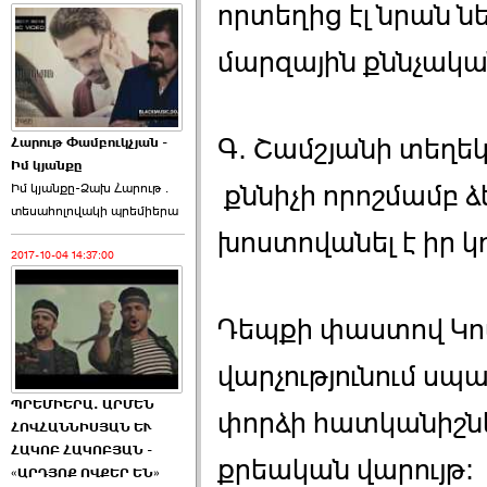
որտեղից էլ նրան ն
մարզային քննչական
Գ. Շամշյանի տեղեկո
Հարութ Փամբուկչյան -
Իմ կյանքը
քննիչի որոշմամբ ձ
Իմ կյանքը-Ձախ Հարnւթ․
տեuաhnլnվակի պրեմիերա
խոստովանել է իր 
2017-10-04 14:37:00
Դեպքի փաստով Կո
վարչությունում սպ
ՊՐԵՄԻԵՐԱ. ԱՐՄԵՆ
փորձի հատկանիշնե
ՀՈՎՀԱՆՆԻՍՅԱՆ ԵՒ
ՀԱԿՈԲ ՀԱԿՈԲՅԱՆ -
քրեական վարույթ։
«ԱՐԴՅՈՔ ՈՎՔԵՐ ԵՆ»