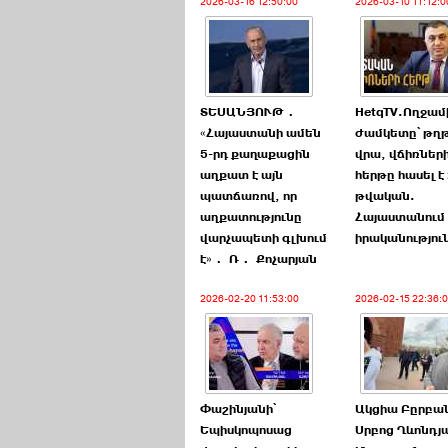
2026-03-16 12:50:00
2026-03-10 11:12:0
ՏԵՍԱՆՅՈՒԹ․
HetqTV.Ողջա
«Հայաստանի ամեն
ժամկետը՝ թղ
5-րդ քաղաքացին
վրա, վճիռներ
աղքատ է այն
հերթը հասել է
պատճառով, որ
թվական.
աղքատությունը
Հայաստանում
վարչապետի գլխում
իրականություն
է»․ Ռ․ Քոչարյան
2026-02-20 11:53:00
2026-02-15 22:36:
Փաշինյանի՝
Ակցիա Բըրբա
Եպիսկոպոսաց
Սրբոց Ղևոնդյ