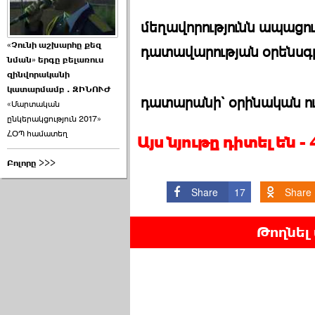
մեղավորությունն ապացու
«Չունի աշխարհը քեզ
դատավարության օրենսգ
նման» երգը բելառուս
զինվորականի
կատարմամբ . ԶԻՆՈՒԺ
դատարանի` օրինական ո
«Մարտական
ընկերակցություն 2017»
ՀՕՊ համատեղ
Այս նյութը դիտել են 
Բոլորը >>>
Share
17
Share
Թողնել