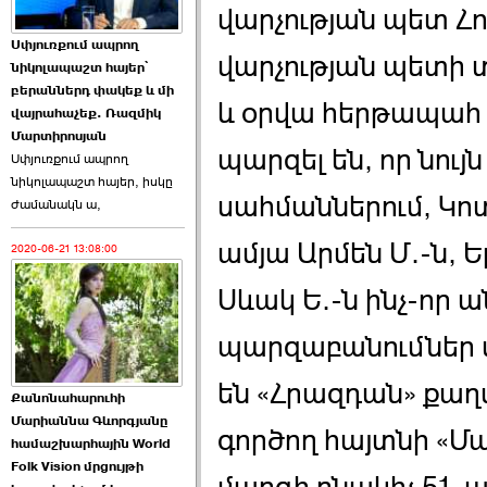
վարչության պետ Հ
Աննա Վարդապետյանն
Սփյուռքում ապրող
ուղերձ է հղել ›››
վարչության պետի 
նիկոլապաշտ հայեր՝
բերաններդ փակեք և մի
2026-06-25 23:21:00
և օրվա հերթապահ 
վայրահաչեք. Ռազմիկ
Մարտիրոսյան
պարզել են, որ նույն
Սփյուռքում ապրող
նիկոլապաշտ հայեր, իսկը
սահմաններում, Կոտ
ժամանակն ա,
ամյա Արմեն Մ.-ն, 
2020-06-21 13:08:00
Պաշտոնակռիվը սկսված
է. «Հրապարակ» ›››
Սևակ Ե.-ն ինչ-որ 
2026-06-25 17:13:00
պարզաբանումներ 
են «Հրազդան» քա
Քանոնահարուհի
Մարիաննա Գևորգյանը
գործող հայտնի «Մ
համաշխարհային World
Folk Vision մրցույթի
ԱԺ նախագահի