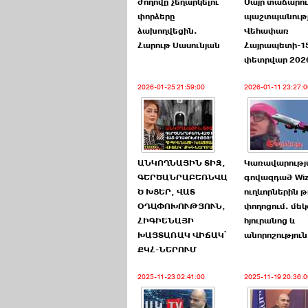
ժողովը չեղարկելու
Մայր տաճարու
փորձերը
պաշտպանությ
ձախողվեցին.
Վեհափառ
Հարութ Սասունյան
Հայրապետի-1
փետրվար 202
2026-01-25 21:59:00
2026-01-11 23:27:0
ԱՆԿՈՂՆԱՅԻՆ ՏԻԶ,
Կառավարությ
ԳԵՐԾԱՆՐԱԲԵՌՆՎԱ
գովազդած Wizz
Ծ ԽՑԵՐ, ՎԱՏ
ուղևորներին թ
ՕԴԱՓՈԽՈՒԹՅՈՒՆ,
փողոցում. մեկ
ՀԻԳԻԵՆԱՅԻ
հյուրանոց և
ԽԱՅՏԱՌԱԿ ՎԻՃԱԿ՝
անորոշություն
ՔԿՀ-ՆԵՐՈՒՄ
2025-11-23 02:41:00
2025-11-19 20:36:0