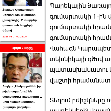
Պարեկային ծառայո
Հայկազ Մակարյանը
գումարտակի 1-ին 
ներողություն կխնդրի
լրագրողից՝ 2 տարբեր
գումարտակի հրամ
դատական հայցերի
վճռով
ՏԵՍԱՆՅՈՒԹ․ Ի՞նչ
գումարտակի հրա
2021-08-31 00:23:00
իրավիճակ է այս ›››
Վահագն Կարապետյ
Օրվա Հարցը
2026-07-04 10:40:00
տեխնիկայի գծով ա
պատասխանատու Ա
վաշտի հրամանատա
Սահմանադրական
Հայկազ Մակարյանն և իր
դատարանը մերժեց ›››
թիմը սպառնում են
սատկացնել լրագրողին և
2026-07-02 00:39:00
Տեղում բժիշկները 
նրա հարազատներին
(ապացուցողական
պարեկներին հայտնե