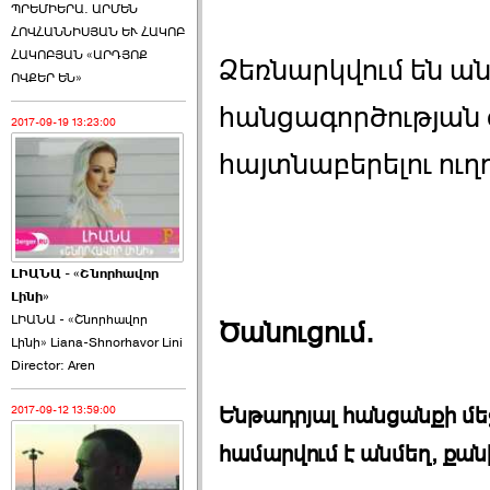
ՊՐԵՄԻԵՐԱ. ԱՐՄԵՆ
ՀՈՎՀԱՆՆԻՍՅԱՆ ԵՒ ՀԱԿՈԲ
ՀԱԿՈԲՅԱՆ «ԱՐԴՅՈՔ
Ձեռնարկվում են ան
ՈՎՔԵՐ ԵՆ»
հանցագործության
2017-09-19 13:23:00
հայտնաբերելու ուղ
ԼԻԱՆԱ - «Շնորհավոր
Լինի»
ԼԻԱՆԱ - «Շնորհավոր
Ծանուցում.
Լինի» Liana-Shnorhavor Lini
Director: Aren
Ենթադրյալ հանցանքի մե
2017-09-12 13:59:00
համարվում է անմեղ, քան