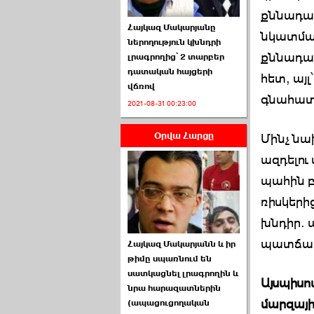
քննադատ
Հայկազ Մակարյանը
նկատմամ
ներողություն կխնդրի
քննադա
լրագրողից՝ 2 տարբեր
դատական հայցերի
հետ, այ
վճռով
ՏԵՍԱՆՅՈՒԹ․ Ի՞նչ
գնահատ
2021-08-31 00:23:00
իրավիճակ է այս ›››
Օրվա Հարցը
2026-07-04 10:40:00
Մինչ նա
ազդելու
պահին բ
ռիսկերի
խնդիր. 
Սահմանադրական
պատճառո
Հայկազ Մակարյանն և իր
դատարանը մերժեց ›››
թիմը սպառնում են
սատկացնել լրագրողին և
2026-07-02 00:39:00
Այսպիսո
նրա հարազատներին
մարզայի
(ապացուցողական