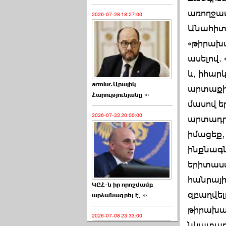
առողջապ
2026-07-28 18:27:00
Անահիտ 
«թիրախա
ասելով.
և, իհար
armlur.Արայիկ
արտաքին
Հարությունյանը ›››
մասով եր
2026-07-22 20:00:00
արտադրա
իմացեք,
ինքնագն
երիտասա
հանրայի
ԿԸՀ-ն իր որոշմամբ
զբաղվել
արձանագրել է, ›››
թիրախավ
2026-07-08 23:33:00
նկատառո