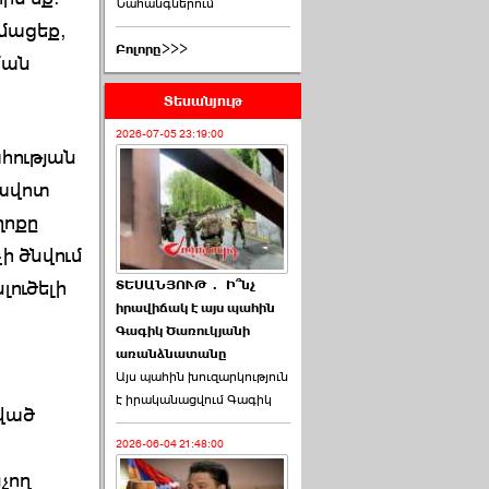
Նահանգներում
իմացեք,
Բոլորը>>>
ման
Տեսանյութ
2026-07-05 23:19:00
ահության
ցավոտ
ղոքը
ի ծնվում
լուծելի
ՏԵՍԱՆՅՈՒԹ․ Ի՞նչ
իրավիճակ է այս պահին
Գագիկ Ծառուկյանի
առանձնատանը
Այս պահին խուզարկություն
է իրականացվում Գագիկ
ղված
2026-06-04 21:48:00
չող