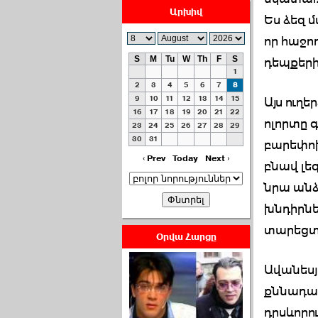
Արխիվ
Ես ձեզ մ
որ հաջո
S
M
Tu
W
Th
F
S
դեպքերի 
1
ՀԱՅԱՊԱՀՊԱՆՈՒԹԻՒՆ՝
2
3
4
5
6
7
8
ՀԱՒԱՏՔԻ ԵՒ
9
10
11
12
13
14
15
Այս ուղ
16
17
18
19
20
21
22
ԿՐԹՈՒԹԵԱՆ
ոլորտը 
23
24
25
26
27
28
29
ՃԱՆԱՊԱՐՀՈՎ ›››
30
31
բարեփոխ
2026-07-06 06:50:00
‹ Prev
Today
Next ›
բնավ լե
նրա անձ
խնդիրնե
տարեցտա
Օրվա Հարցը
Ամենաշատը էսօրվանից
Ավանեսյ
էի վախենում.Նիկոլայ
Եղիազարյան ›››
քննադա
դրսևորո
2026-07-05 23:19:00