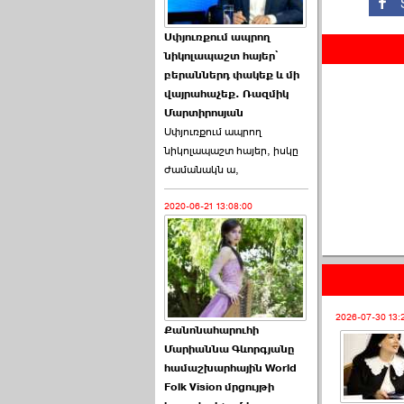
Աննա Վարդապետյանն
Սփյուռքում ապրող
ուղերձ է հղել ›››
նիկոլապաշտ հայեր՝
բերաններդ փակեք և մի
2026-06-25 23:21:00
վայրահաչեք. Ռազմիկ
Մարտիրոսյան
Սփյուռքում ապրող
նիկոլապաշտ հայեր, իսկը
ժամանակն ա,
2020-06-21 13:08:00
Պաշտոնակռիվը սկսված
է. «Հրապարակ» ›››
2026-06-25 17:13:00
2026-07-30 13:
Քանոնահարուհի
Մարիաննա Գևորգյանը
համաշխարհային World
Folk Vision մրցույթի
ԱԺ նախագահի