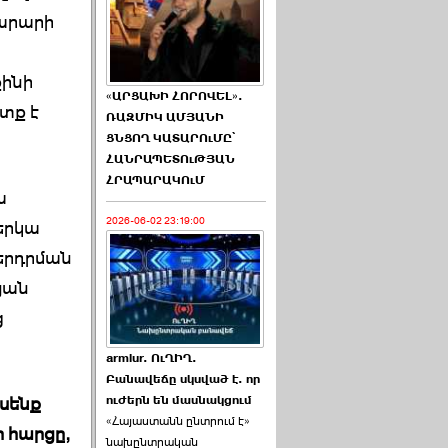
խարարի
քինի
«ԱՐՑԱԽԻ ՀՈՐՈՎԵԼ».
տք է
ՌԱԶՄԻԿ ԱՄՅԱՆԻ
ՑՆՑՈՂ ԿԱՏԱՐՈւՄԸ՝
ՀԱՆՐԱՊԵՏՈւԹՅԱՆ
ՀՐԱՊԱՐԱԿՈւՄ
ա
2026-06-02 23:19:00
երկա
երդրման
թյան
ց
armlur. ՈւՂԻՂ.
Բանավեճը սկսված է. որ
ուժերն են մասնակցում
ասենք
«Հայաստանն ընտրում է»
 հարցը,
նախընտրական