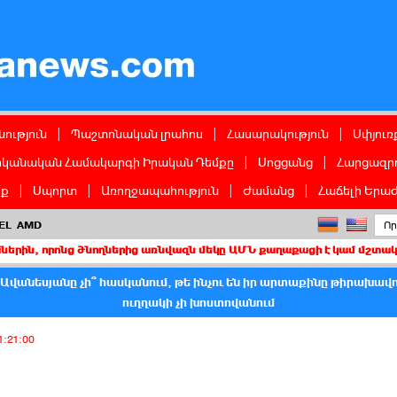
ց
ություն
|
Պաշտոնական լրահոս
|
Հասարակություն
|
Սփյուռ
իկանական Համակարգի Իրական Դեմքը
|
Սոցցանց
|
Հարցազրո
իք
|
Սպորտ
|
Առողջապահություն
|
Ժամանց
|
Հաճելի Երաժ
EL
AMD
նց ծնողներից առնվազն մեկը ԱՄՆ քաղաքացի է կամ մշտական բնակիչ
վանեսյանը չի՞ հասկանում, թե ինչու են իր արտաքինը թիրախավո
ուղղակի չի խոստովանում
1:21:00