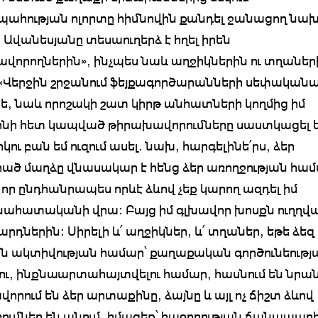
ահության ոլորտը հիմնովին քանդել ջանացող ն
Ավանեսյանը տեսաուղերձ է հղել իրեն
վորողներին», ինչպես նաև աղջիկներին ու տղաներ
 «Վերջին շրջանում ֆեյքագործարանների սեփական
կե, նաև որոշակի շատ կիրթ անհատների կողմից իմ
ի հետ կապված թիրախավորումները սաստկացել են
կու բան եմ ուզում ասել. նախ, հարգելինե՛րս, ձեր
ծ մաղձը վնասակար է հենց ձեր առողջության համ
 որ ընդհանրապես որևէ ձևով չեք կարող ազդել իմ
ահատականի վրա: Բայց իմ գլխավոր խոսքն ուղղվա
րդներին: Սիրելի և՛ աղջիկներ, և՛ տղաներ, եթե ձեզ
ն ակտիվության համար՝ քաղաքական գործունեությ
ու, ինքնաարտահայտվելու համար, հասնում են նրան
որում են ձեր արտաքինը, ձայնը և այլ ոչ ճիշտ ձևով
ւմներ են անում, իմացեք՝ հաջողության ճանապարհ