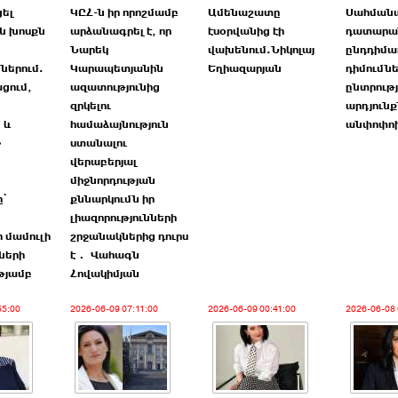
ցել
ԿԸՀ-ն իր որոշմամբ
Ամենաշատը
Սահման
ն խոսքն
արձանագրել է, որ
էսօրվանից էի
դատարան
Նարեկ
վախենում.Նիկոլայ
ընդդիմա
ներում.
Կարապետյանին
Եղիազարյան
դիմումնե
ցում,
ազատությունից
ընտրությ
զրկելու
արդյուն
 և
համաձայնություն
անփոփո
»
ստանալու
վերաբերյալ
միջնորդության
՝
քննարկումն իր
լիազորությունների
 մամուլի
շրջանակներից դուրս
ների
է․ Վահագն
թյամբ
Հովակիմյան
55:00
2026-06-09 07:11:00
2026-06-09 00:41:00
2026-06-08 