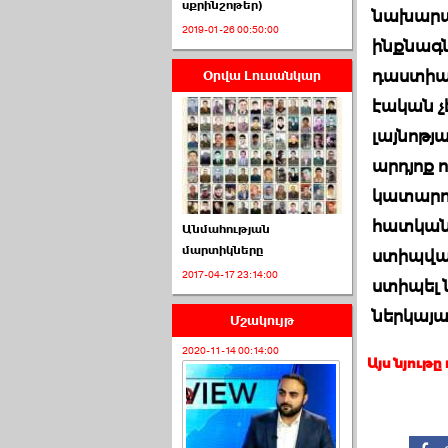
սքրինշոթեր)
նախարար
2019-01-26 00:50:00
ինքնագն
դաստիար
Օրվա Լուսանկար
ՈՒՂԻՂ․ ԱԺ-ն
Կառավարության ›››
էական չ
լայնոթյ
2026-07-01 00:52:00
արդյոք 
կատարու
հատկանի
Անմահության
մարտիկները
ստիպված
2017-04-17 23:14:00
ՍԴ-ն հուլիսի 1-ին
ստիպել 
կհեռանա ›››
ներկայաց
Մշակույթ
2026-07-01 00:08:00
2020-11-14 00:14:00
Այս նյութը