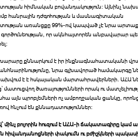
ության հիմնական բովանդակություն: Այնինչ նա
բ հանրային դժգոհության և մասնագիտական
տության առանցքը 99%-ով կապված չէ նրա արտա
լ՝ գործունեության, որ ակնհայտորեն անբավարար պե
ել։
խարարը քննարկում է իր ինքնագնահատականի վր
 անհնարինությունը, նրա գլխավորած համակարգը ն
ախվում է է հսկայական մարտահրավերների. ԱՀԱ ն
ց՝ մատուցվող ծառայությունների որակ ու մատչելիու
ահա այն պրոբլեմների ոչ ամբողջական ցանկը, որոն
վ հնչում են քննադատություններ:
վ՝ մինչ բոլորին հուզում է ԱՀԱ-ի ճակատագիրը կամ 
ն հիվանդանոցների փակումն ու բժիշկների պակասի