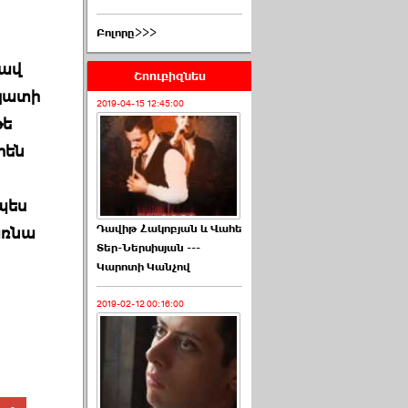
Բոլորը>>>
նավ
Շոուբիզնես
ակատի
2019-04-15 12:45:00
թե
րեն
պես
Դավիթ Հակոբյան և Վահե
առնա
Տեր-Ներսիսյան ---
Կարոտի Կանչով
2019-02-12 00:16:00