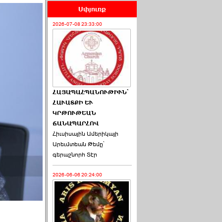
Սփյուռք
2026-07-08 23:33:00
ՀԱՅԱՊԱՀՊԱՆՈՒԹԻՒՆ՝
ՀԱՒԱՏՔԻ ԵՒ
ԿՐԹՈՒԹԵԱՆ
ՃԱՆԱՊԱՐՀՈՎ
Հիւսիսային Ամերիկայի
Արեւմտեան Թեմը՝
գերաշնորհ Տէր
2026-06-06 20:24:00