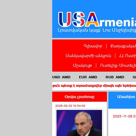
Լրատվական կայք՝ Լոս Անջելեսի
Գլխավոր
|
Քաղաքական
Մանկավարժի անկյուն
|
ՀՀ Ոստ
Մշակույթ
|
Ուտելիք-Մուտել
USD
AMD
EUR
AMD
RUB
AMD
G
 քաղաքացիություն պետք է տրամադրվեր միայն այն երեխաներին, որո
Օրվա լրահոսը
Անահիտ Ա
2026-08-02 10:54:00
2025-11-08 0