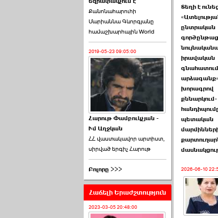
եզրափակչում է
թեկնածու է ընտրվել
Տեղի է ունե
Քանոնահարուհի
Ռուբեն Ռուբինյանը ›››
«Ատելությա
Մարիաննա Գևորգյանը
ընտրական
համաշխարհային World
2026-06-23 21:28:00
գործընթաց
նույնականա
2019-05-23 09:05:00
իրավական
գնահատում
արձագանք
խորագրով
«Ժողովուրդ»-ը
քննարկում-
հերթական ›››
հանդիպումը
Հարութ Փամբուկչյան -
պետական
Ւմ Աղջկան
2026-06-21 23:00:00
մարմինների
ՀՀ վաստակավոր արտիստ,
քարտուղար
սիրված երգիչ Հարութ
մասնակցու
Բոլորը >>>
2026-06-10 22:
Հաճելի Երաժշտություն
armlur.ՔՊ-ի ներսում
սպասում են ›››
2023-03-05 20:48:00