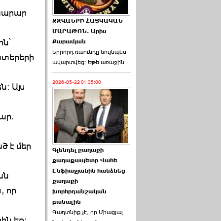
ախարար
ԶԶՎԱՆՔԻ ՀԱՅԿԱԿԱՆ
ՄԱՐԱԹՈՆ. Արիս
ին՝
Քարամյան
Երրորդ ռաունդը նույնպես
ատերերի
ավարտվեց։ Եթե առաջին
2026-05-22 01:35:00
: Այս
ար.
ծ է մեր
Գլենդել քաղաքի
քաղաքապետը Վահե
Էնֆիաջյանին հանձնեց
ան
քաղաքի
, որ
խորհրդանշական
բանալին
Գաղտնիք չէ, որ Միացյալ
ին եք: