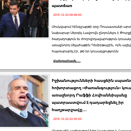
պատճառ
2015-12-23 09:06:00
Մոսկվայում հինգշաբթի օրը Ռուսաստանի ար
նախարար Սերգեյ Լավրովն ընդունելու է Թուր
Խաղաղություն եւ ժողովրդավարություն կուսակ
առաջնորդ Սելահաթին Դեմիրթաշին, որն ավել
հայտարարել էր, թե իր կուսակցությունն
մանրամասն...
Իշխանությունների հասցեին սպառն
հոխորտացող «Ժառանգություն» կու
առաջնորդ Րաֆֆի Հովհաննիսյանը
պատրաստվում է դադարեցնել իր
հաղթարշավը...
2015-12-22 22:30:00
Մարզային այցելություններ կատարող և Հայա