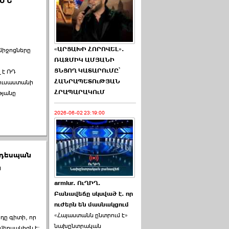
ԱՄՆ
«ԱՐՑԱԽԻ ՀՈՐՈՎԵԼ».
միջոցները
ՌԱԶՄԻԿ ԱՄՅԱՆԻ
ՑՆՑՈՂ ԿԱՏԱՐՈւՄԸ՝
 է ՌԴ
ՀԱՆՐԱՊԵՏՈւԹՅԱՆ
ուսաստանի
ՀՐԱՊԱՐԱԿՈւՄ
թյանը
2026-06-02 23:19:00
 դեսպան
ն
armlur. ՈւՂԻՂ.
Բանավեճը սկսված է. որ
ուժերն են մասնակցում
«Հայաստանն ընտրում է»
դը գիտի, որ
նախընտրական
մեղսակիցն է։