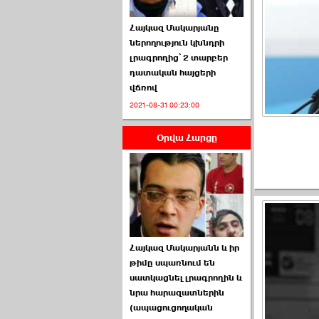
Հայկազ Մակարյանը
ներողություն կխնդրի
լրագրողից՝ 2 տարբեր
դատական հայցերի
վճռով
ՏԵՍԱՆՅՈՒԹ․ Ի՞նչ
2021-08-31 00:23:00
իրավիճակ է այս ›››
Օրվա Հարցը
2026-07-04 10:40:00
Սահմանադրական
Հայկազ Մակարյանն և իր
դատարանը մերժեց ›››
թիմը սպառնում են
սատկացնել լրագրողին և
2026-07-02 00:39:00
նրա հարազատներին
(ապացուցողական