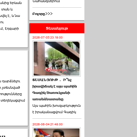
Նահանգներում
ևանից Երևան
ի տան և
Բոլորը>>>
ել է, և նա
ու
Տեսանյութ
ւմ, Էդգարի
2026-07-05 23:19:00
ՏԵՍԱՆՅՈՒԹ․ Ի՞նչ
 դարձնելու
իրավիճակ է այս պահին
ր չտեսնված
Գագիկ Ծառուկյանի
ությունները
առանձնատանը
վ տեղեկացվում
Այս պահին խուզարկություն
է իրականացվում Գագիկ
2026-06-04 21:48:00