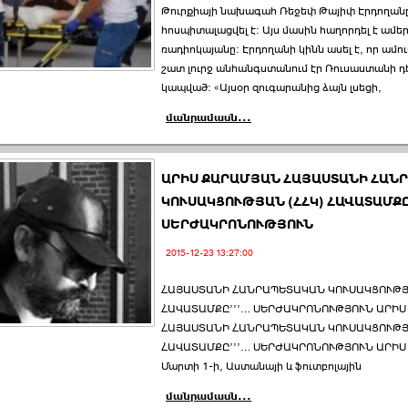
Թուրքիայի նախագահ Ռեջեփ Թայիփ Էրդողան
հոսպիտալացվել է: Այս մասին հաղորդել է ամե
ռադիոկայանը: Էրդողանի կինն ասել է, որ ամո
շատ լուրջ անհանգստանում էր Ռուսաստանի դ
կապված: «Այսօր զուգարանից ձայն լսեցի,
մանրամասն...
ԱՐԻՍ ՔԱՐԱՄՅԱՆ ՀԱՅԱՍՏԱՆԻ ՀԱՆ
ԿՈՒՍԱԿՑՈՒԹՅԱՆ (ՀՀԿ) ՀԱՎԱՏԱՄՔԸ՚
ՍԵՐԺԱԿՐՈՆՈՒԹՅՈՒՆ
2015-12-23 13:27:00
ՀԱՅԱՍՏԱՆԻ ՀԱՆՐԱՊԵՏԱԿԱՆ ԿՈՒՍԱԿՑՈՒԹՅԱ
ՀԱՎԱՏԱՄՔԸ՚՚՚… ՍԵՐԺԱԿՐՈՆՈՒԹՅՈՒՆ ԱՐԻ
ՀԱՅԱՍՏԱՆԻ ՀԱՆՐԱՊԵՏԱԿԱՆ ԿՈՒՍԱԿՑՈՒԹՅԱ
ՀԱՎԱՏԱՄՔԸ՚՚՚… ՍԵՐԺԱԿՐՈՆՈՒԹՅՈՒՆ ԱՐԻ
Մարտի 1-ի, Աստանայի և ֆուտբոլային
մանրամասն...