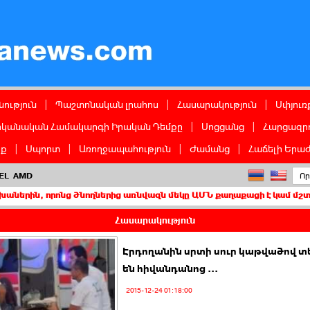
ց
ություն
|
Պաշտոնական լրահոս
|
Հասարակություն
|
Սփյուռ
իկանական Համակարգի Իրական Դեմքը
|
Սոցցանց
|
Հարցազրո
իք
|
Սպորտ
|
Առողջապահություն
|
Ժամանց
|
Հաճելի Երաժ
EL
AMD
րոնց ծնողներից առնվազն մեկը ԱՄՆ քաղաքացի է կամ մշտական բնակի
Հասարակություն
Էրդողանին սրտի սուր կաթվածով 
են հիվանդանոց ...
2015-12-24 01:18:00