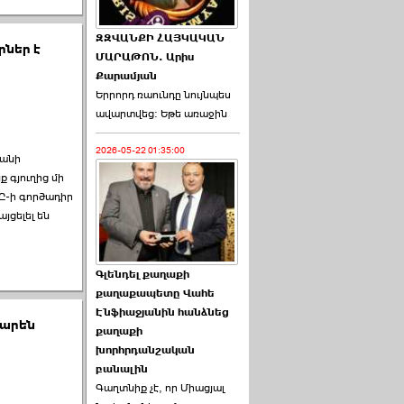
ԶԶՎԱՆՔԻ ՀԱՅԿԱԿԱՆ
րներ է
ՄԱՐԱԹՈՆ. Արիս
Քարամյան
Երրորդ ռաունդը նույնպես
ավարտվեց։ Եթե առաջին
2026-05-22 01:35:00
յանի
 գյուղից մի
Ը-ի գործադիր
յցելել են
Գլենդել քաղաքի
քաղաքապետը Վահե
Էնֆիաջյանին հանձնեց
Կարեն
քաղաքի
խորհրդանշական
բանալին
Գաղտնիք չէ, որ Միացյալ