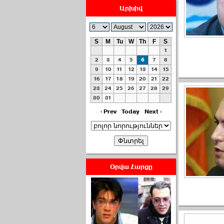
Արխիվ
S
M
Tu
W
Th
F
S
1
ՀԱՅԱՊԱՀՊԱՆՈՒԹԻՒՆ՝
2
3
4
5
6
7
8
ՀԱՒԱՏՔԻ ԵՒ
9
10
11
12
13
14
15
16
17
18
19
20
21
22
ԿՐԹՈՒԹԵԱՆ
23
24
25
26
27
28
29
ՃԱՆԱՊԱՐՀՈՎ ›››
30
31
2026-07-06 06:50:00
‹ Prev
Today
Next ›
Օրվա Հարցը
Ամենաշատը էսօրվանից
էի վախենում.Նիկոլայ
Եղիազարյան ›››
2026-07-05 23:19:00