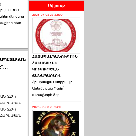
ը
Սփյուռք
րիկյան BBC
2026-07-08 23:33:00
ւսինը վերջերս
եպքերի հետ
ՀԱՅԱՊԱՀՊԱՆՈՒԹԻՒՆ՝
ՐԱՊԵՏԱԿԱՆ
ՀԱՒԱՏՔԻ ԵՒ
՚՚…
ԿՐԹՈՒԹԵԱՆ
ՃԱՆԱՊԱՐՀՈՎ
Հիւսիսային Ամերիկայի
Արեւմտեան Թեմը՝
գերաշնորհ Տէր
Ն (ՀՀԿ)
Ս ՔԱՐԱՄՅԱՆ
2026-06-06 20:24:00
Ն (ՀՀԿ)
Ս ՔԱՐԱՄՅԱՆ