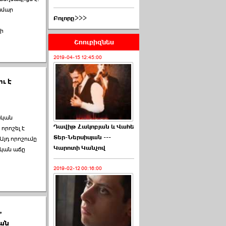
ամար
Բոլորը>>>
մի
Շոուբիզնես
2019-04-15 12:45:00
ւ է
ական
Դավիթ Հակոբյան և Վահե
որոշել է
Տեր-Ներսիսյան ---
Այդ որոշումը
Կարոտի Կանչով
ական աճը
2019-02-12 00:16:00
,
յան