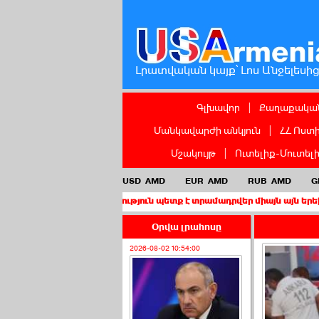
Լրատվական կայք՝ Լոս Անջելեսի
Գլխավոր
|
Քաղաքական
Մանկավարժի անկյուն
|
ՀՀ Ոստ
Մշակույթ
|
Ուտելիք-Մուտել
USD
AMD
EUR
AMD
RUB
AMD
G
իս քաղաքացիություն պետք է տրամադրվեր միայն այն երեխաներին, ո
Օրվա լրահոսը
2026-08-02 10:54:00