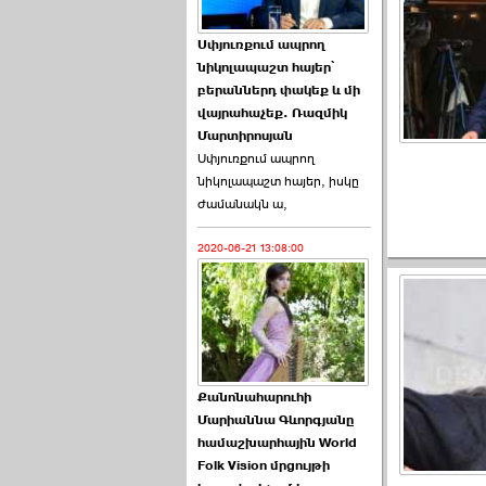
Աննա Վարդապետյանն
Սփյուռքում ապրող
ուղերձ է հղել ›››
նիկոլապաշտ հայեր՝
բերաններդ փակեք և մի
2026-06-25 23:21:00
վայրահաչեք. Ռազմիկ
Մարտիրոսյան
Սփյուռքում ապրող
նիկոլապաշտ հայեր, իսկը
ժամանակն ա,
2020-06-21 13:08:00
Պաշտոնակռիվը սկսված
է. «Հրապարակ» ›››
2026-06-25 17:13:00
Քանոնահարուհի
Մարիաննա Գևորգյանը
համաշխարհային World
Folk Vision մրցույթի
ԱԺ նախագահի