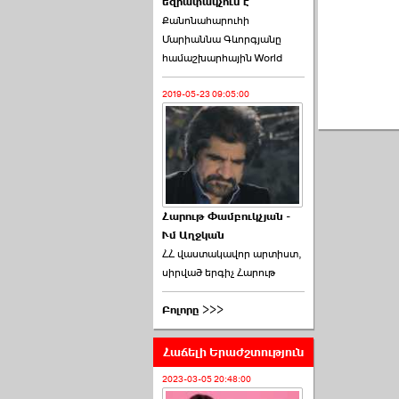
եզրափակչում է
թեկնածու է ընտրվել
Քանոնահարուհի
Ռուբեն Ռուբինյանը ›››
Մարիաննա Գևորգյանը
համաշխարհային World
2026-06-23 21:28:00
2019-05-23 09:05:00
«Ժողովուրդ»-ը
հերթական ›››
Հարութ Փամբուկչյան -
Ւմ Աղջկան
2026-06-21 23:00:00
ՀՀ վաստակավոր արտիստ,
սիրված երգիչ Հարութ
Բոլորը >>>
Հաճելի Երաժշտություն
armlur.ՔՊ-ի ներսում
սպասում են ›››
2023-03-05 20:48:00