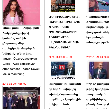
2026-06-10 22:55:00
ԱՆԿՈՂՆԱՅԻՆ ՏԻԶ,
Կառավարությ
ԳԵՐԾԱՆՐԱԲԵՌՆՎԱ
գովազդած Wizz
Ծ ԽՑԵՐ, ՎԱՏ
ուղևորներին թ
«Մամ ջան»… Հռիփսիմե
ՕԴԱՓՈԽՈՒԹՅՈՒՆ,
փողոցում. մեկ
Հակոբյանը սիրով
Ուշքի չենք գալիս այն
ՀԻԳԻԵՆԱՅԻ
հյուրանոց և
կանանց տոնին
խայտառակ ›››
ԽԱՅՏԱՌԱԿ ՎԻՃԱԿ՝
անորոշություն
ընդառաջ մեր
ՔԿՀ-ՆԵՐՈՒՄ
գեղեցկուհի մայրերին
2026-06-09 15:05:00
նվիրել է իր նոր երգը
2025-11-23 02:41:00
2025-11-19 20:36:0
Music - @GuroGasparyan
Lyrics - Avet Barseghyan
Arrangement - Karen Sevak
Mix & Mastering
Վարդան Ղուկասյանն
Երբ որ քաղա
2018-02-09 17:58:00
Ծառուկյանի փեսան
իր նոր ձևավորվող
թիմը կազմված
վնասել է ›››
թիմով Հայաստանը
քաղաքական
դարձնելու է արևային
գործիչներից,
2026-06-09 07:11:00
երկիր ․Լևոն
բնականա որ չ