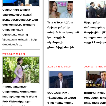
Աննա Վարդապետյանն
Սփյուռքում ապրող
ուղերձ է հղել ›››
նիկոլապաշտ հայեր՝
բերաններդ փակեք և մի
2026-06-25 23:21:00
Tete A Tete. Աննա
Միրզոյանը
վայրահաչեք. Ռազմիկ
Գրիգորյանը՝ իր
ճանապարհեց
Մարտիրոսյան
անվան հետ կապված
Ռուբիոյին. Ա
Սփյուռքում ապրող
կոռուպցիոն
պետքարտուղ
նիկոլապաշտ հայեր, իսկը
սկանդալի,
այցը ՀՀ ավար
ժամանակն ա,
ընտանիքի մասին
2020-06-21 13:08:00
Պաշտոնակռիվը սկսված
է. «Հրապարակ» ›››
2026-03-16 12:50:00
2026-03-10 11:12:0
2026-06-25 17:13:00
Քանոնահարուհի
Մարիաննա Գևորգյանը
ՏԵՍԱՆՅՈՒԹ․
HetqTV.Ողջա
համաշխարհային World
«Հայաստանի ամեն
ժամկետը՝ թղ
Folk Vision մրցույթի
ԱԺ նախագահի
5-րդ քաղաքացին
վրա, վճիռներ