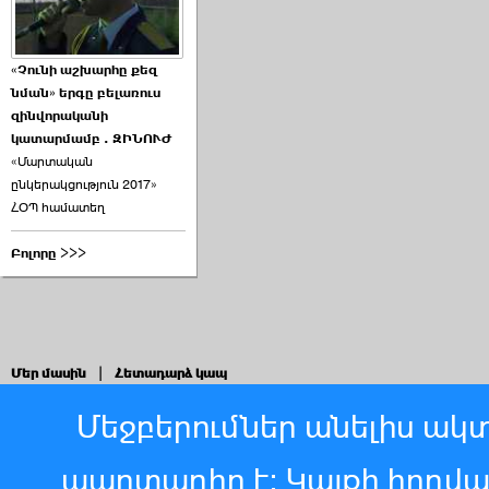
«Չունի աշխարհը քեզ
նման» երգը բելառուս
զինվորականի
կատարմամբ . ԶԻՆՈՒԺ
«Մարտական
ընկերակցություն 2017»
ՀՕՊ համատեղ
Բոլորը >>>
Մեր մասին
|
Հետադարձ կապ
Մեջբերումներ անելիս ակտ
պարտադիր է: Կայքի հոդվ