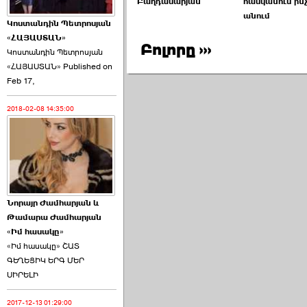
Բաղդասարյան
հասկանում ինչ
անում
Կոստանդին Պետրոսյան
«ՀԱՅԱՍՏԱՆ»
Բոլորը ›››
Կոստանդին Պետրոսյան
«ՀԱՅԱՍՏԱՆ» Published on
Այս ընդդիմությունը
Feb 17,
կվերցնի ›››
2018-02-08 14:35:00
2026-06-09 00:41:00
Նորայր Ժամհարյան և
Որպես ընդդիմադիր
Թամարա Ժամհարյան
ընտրող՝ ›››
«Իմ հասակը»
«Իմ հասակը» ՇԱՏ
ԳԵՂԵՑԻԿ ԵՐԳ ՄԵՐ
ՍԻՐԵԼԻ
2017-12-13 01:29:00