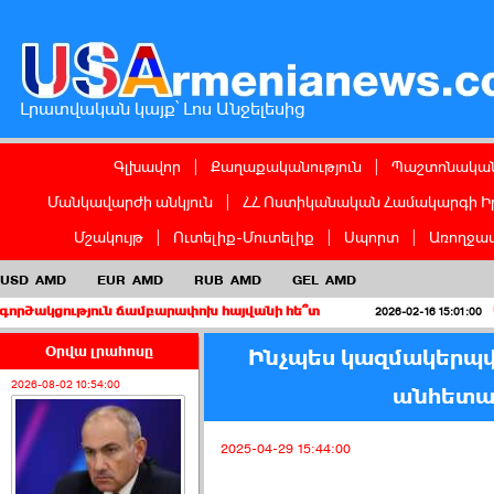
Լրատվական կայք՝ Լոս Անջելեսից
Գլխավոր
|
Քաղաքականություն
|
Պաշտոնական
Մանկավարժի անկյուն
|
ՀՀ Ոստիկանական Համակարգի Ի
Մշակույթ
|
Ուտելիք-Մուտելիք
|
Սպորտ
|
Առողջապ
USD
AMD
EUR
AMD
RUB
AMD
GEL
AMD
յուն ճամբարափոխ հայվանի հե՞տ
Երբ կուսակ
2026-02-16 15:01:00
Օրվա լրահոսը
Ինչպես կազմակերպվ
2026-08-02 10:54:00
անհետա
2025-04-29 15:44:00