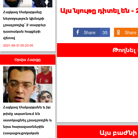
Այս նյութը դիտել են 
Հայկազ Մակարյանը
ներողություն կխնդրի
լրագրողից՝ 2 տարբեր
դատական հայցերի
Share
35
Share
վճռով
ՏԵՍԱՆՅՈՒԹ․ Ի՞նչ
2021-08-31 00:23:00
իրավիճակ է այս ›››
Թողնել
Օրվա Հարցը
2026-07-04 10:40:00
Սահմանադրական
Հայկազ Մակարյանն և իր
դատարանը մերժեց ›››
թիմը սպառնում են
սատկացնել լրագրողին և
2026-07-02 00:39:00
նրա հարազատներին
Այս բաժնի 
(ապացուցողական