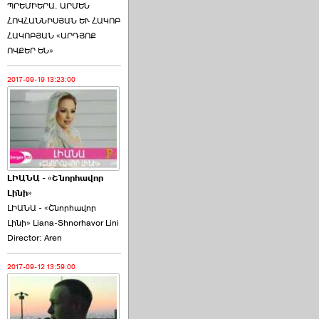
ՊՐԵՄԻԵՐԱ. ԱՐՄԵՆ
ՀՈՎՀԱՆՆԻՍՅԱՆ ԵՒ ՀԱԿՈԲ
ՀԱԿՈԲՅԱՆ «ԱՐԴՅՈՔ
ՈՎՔԵՐ ԵՆ»
2017-09-19 13:23:00
ԼԻԱՆԱ - «Շնորհավոր
Լինի»
ԼԻԱՆԱ - «Շնորհավոր
Լինի» Liana-Shnorhavor Lini
Director: Aren
2017-09-12 13:59:00