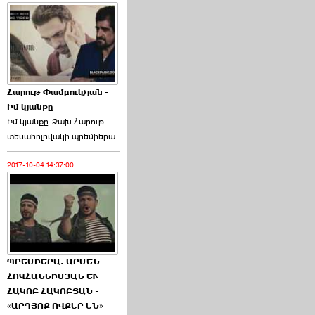
Հարութ Փամբուկչյան -
Իմ կյանքը
Իմ կյանքը-Ձախ Հարnւթ․
տեuաhnլnվակի պրեմիերա
2017-10-04 14:37:00
ՊՐԵՄԻԵՐԱ. ԱՐՄԵՆ
ՀՈՎՀԱՆՆԻՍՅԱՆ ԵՒ
ՀԱԿՈԲ ՀԱԿՈԲՅԱՆ -
«ԱՐԴՅՈՔ ՈՎՔԵՐ ԵՆ»