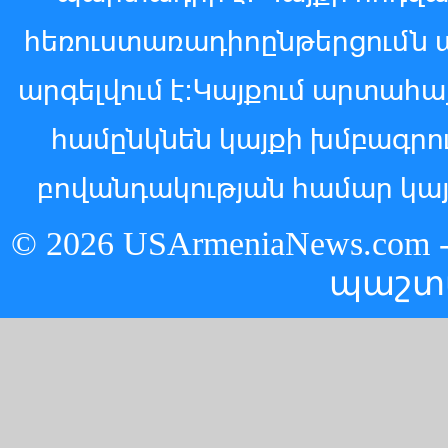
հեռուստառադիոընթերցումն 
արգելվում է:Կայքում արտահ
համընկնեն կայքի խմբագր
բովանդակության համար կայ
© 2026 USArmeniaNews.c
պաշտ