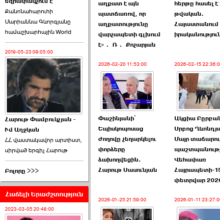
եզրափակչում է
թեկնածու է ընտրվել
աղքատ է այն
հերթը հասել է
Քանոնահարուհի
Ռուբեն Ռուբինյանը ›››
պատճառով, որ
թվական.
Մարիաննա Գևորգյանը
աղքատությունը
Հայաստանում
համաշխարհային World
2026-06-23 21:28:00
վարչապետի գլխում
իրականություն
է»․ Ռ․ Քոչարյան
2019-05-23 09:05:00
2026-02-20 11:53:00
2026-02-15 22:36:
«Ժողովուրդ»-ը
հերթական ›››
Փաշինյանի՝
Ակցիա Բըրբա
Հարութ Փամբուկչյան -
Եպիսկոպոսաց
Սրբոց Ղևոնդյ
Ւմ Աղջկան
2026-06-21 23:00:00
ժողովը չեղարկելու
Մայր տաճարու
ՀՀ վաստակավոր արտիստ,
փորձերը
պաշտպանությ
սիրված երգիչ Հարութ
ձախողվեցին.
Վեհափառ
Հարութ Սասունյան
Հայրապետի-1
Բոլորը >>>
փետրվար 202
Հաճելի Երաժշտություն
armlur.ՔՊ-ի ներսում
2026-01-25 21:59:00
2026-01-11 23:27:0
սպասում են ›››
2023-03-05 20:48:00