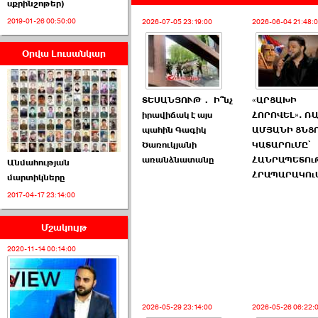
սքրինշոթեր)
2019-01-26 00:50:00
2026-07-05 23:19:00
2026-06-04 21:48:
Օրվա Լուսանկար
ՈՒՂԻՂ․ ԱԺ-ն
Կառավարության ›››
ՏԵՍԱՆՅՈՒԹ․ Ի՞նչ
«ԱՐՑԱԽԻ
2026-07-01 00:52:00
իրավիճակ է այս
ՀՈՐՈՎԵԼ». Ռ
պահին Գագիկ
ԱՄՅԱՆԻ ՑՆՑ
Ծառուկյանի
ԿԱՏԱՐՈւՄԸ՝
առանձնատանը
ՀԱՆՐԱՊԵՏՈւ
Անմահության
ՀՐԱՊԱՐԱԿՈւ
մարտիկները
2017-04-17 23:14:00
ՍԴ-ն հուլիսի 1-ին
կհեռանա ›››
Մշակույթ
2026-07-01 00:08:00
2020-11-14 00:14:00
2026-05-29 23:14:00
2026-05-26 06:22: