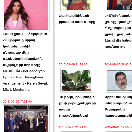
2026-06-10 22:55:00
Հայ հայտնիների
. «Միլիոնատե
իրական անունները
լինելը վատ չէ
է՝ ոչ սեփական
«Մամ ջան»… Հռիփսիմե
քրտինքով, ա
Հակոբյանը սիրով
ձեւով միլիոն
Ուշքի չենք գալիս այն
կանանց տոնին
դառնալը»։
խայտառակ ›››
ընդառաջ մեր
գեղեցկուհի մայրերին
2026-06-09 15:05:00
2016-09-09 21:29:00
2016-09-06 21:03:0
նվիրել է իր նոր երգը
Music - @GuroGasparyan
Lyrics - Avet Barseghyan
Arrangement - Karen Sevak
Mix & Mastering
10 բույս, որ պետք է
Կիրո Մանոյան
2018-02-09 17:58:00
լինի յուրաքանչյուրի
անդրադարձա
Ծառուկյանի փեսան
տանը
Քոչարյանի
վնասել է ›››
(լուսանկարներ)
հարցազրույցի
2026-06-09 07:11:00
2016-08-10 23:29:00
2016-08-08 19:55:0