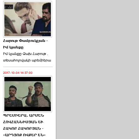
Հարութ Փամբուկչյան -
Իմ կյանքը
Իմ կյանքը-Ձախ Հարnւթ․
տեuաhnլnվակի պրեմիերա
2017-10-04 14:37:00
ՊՐԵՄԻԵՐԱ. ԱՐՄԵՆ
ՀՈՎՀԱՆՆԻՍՅԱՆ ԵՒ
ՀԱԿՈԲ ՀԱԿՈԲՅԱՆ -
«ԱՐԴՅՈՔ ՈՎՔԵՐ ԵՆ»