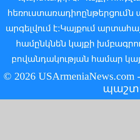
հեռուստառադիոընթերցումն 
արգելվում է:Կայքում արտահ
համընկնեն կայքի խմբագր
բովանդակության համար կայ
© 2026 USArmeniaNews.c
պաշտ