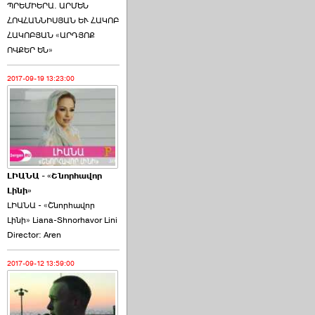
ՊՐԵՄԻԵՐԱ. ԱՐՄԵՆ
ՀՈՎՀԱՆՆԻՍՅԱՆ ԵՒ ՀԱԿՈԲ
ՀԱԿՈԲՅԱՆ «ԱՐԴՅՈՔ
ՈՎՔԵՐ ԵՆ»
2017-09-19 13:23:00
ԼԻԱՆԱ - «Շնորհավոր
Լինի»
ԼԻԱՆԱ - «Շնորհավոր
Լինի» Liana-Shnorhavor Lini
Director: Aren
2017-09-12 13:59:00