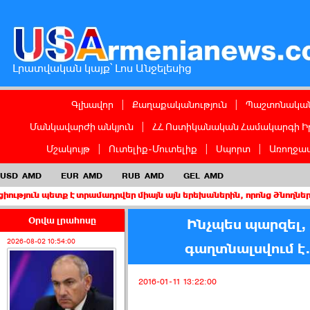
Լրատվական կայք՝ Լոս Անջելեսից
Գլխավոր
|
Քաղաքականություն
|
Պաշտոնական
Մանկավարժի անկյուն
|
ՀՀ Ոստիկանական Համակարգի Ի
Մշակույթ
|
Ուտելիք-Մուտելիք
|
Սպորտ
|
Առողջապ
USD
AMD
EUR
AMD
RUB
AMD
GEL
AMD
ետք է տրամադրվեր միայն այն երեխաներին, որոնց ծնողներից առնվա
Օրվա լրահոսը
Ինչպես պարզել,
2026-08-02 10:54:00
գաղտնալսվում է.
2016-01-11 13:22:00