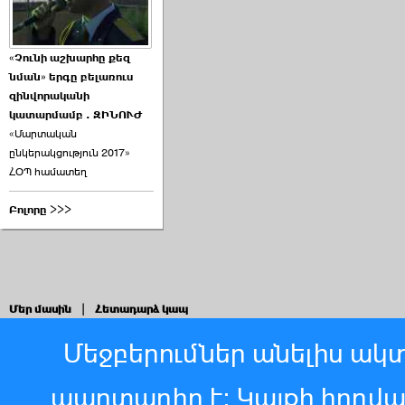
«Չունի աշխարհը քեզ
նման» երգը բելառուս
զինվորականի
կատարմամբ . ԶԻՆՈՒԺ
«Մարտական
ընկերակցություն 2017»
ՀՕՊ համատեղ
Բոլորը >>>
Մեր մասին
|
Հետադարձ կապ
Մեջբերումներ անելիս ակտ
պարտադիր է: Կայքի հոդվ