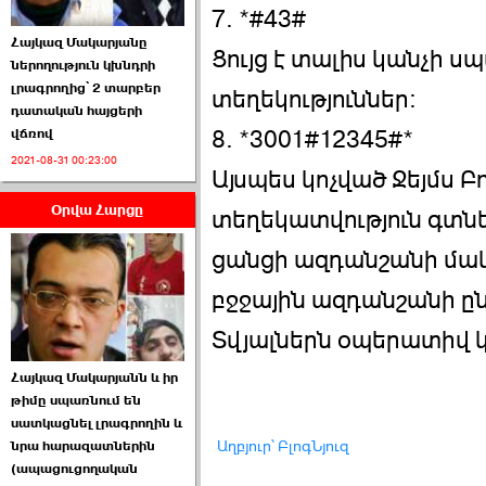
7. *#43#
Հայկազ Մակարյանը
Ցույց է տալիս կանչի 
ներողություն կխնդրի
լրագրողից՝ 2 տարբեր
տեղեկություններ:
դատական հայցերի
8. *3001#12345#*
վճռով
ՏԵՍԱՆՅՈՒԹ․ Ի՞նչ
2021-08-31 00:23:00
իրավիճակ է այս ›››
Այսպես կոչված Ջեյմս Բո
Օրվա Հարցը
2026-07-04 10:40:00
տեղեկատվություն գտնե
ցանցի ազդանշանի մա
բջջային ազդանշանի ըն
Տվյալներն օպերատիվ 
Սահմանադրական
Հայկազ Մակարյանն և իր
դատարանը մերժեց ›››
թիմը սպառնում են
սատկացնել լրագրողին և
2026-07-02 00:39:00
Աղբյուր՝ ԲլոգՆյուզ
նրա հարազատներին
(ապացուցողական