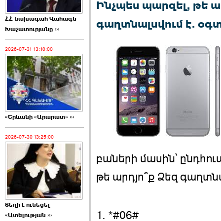
Ինչպես պարզել, թե ա
ՀՀ նախագահ Վահագն
գաղտնալսվում է. օգ
Խաչատուրյանը ›››
2026-07-31 13:10:00
«Երևանի «Արարատ» ›››
2026-07-30 13:25:00
բաների մասին՝ ընդհո
թե արդյո՞ք Ձեզ գաղտնա
Տեղի է ունեցել
1. *#06#
«Ատելության ›››