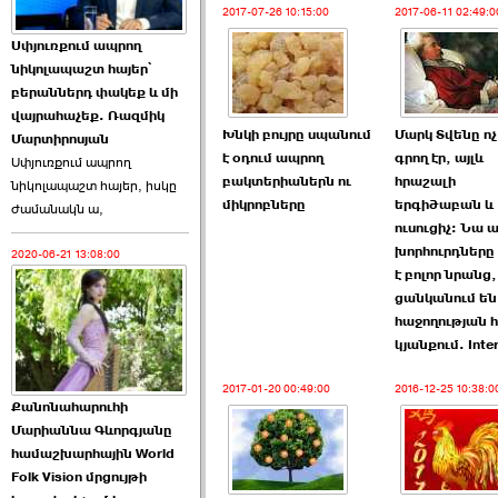
2017-07-26 10:15:00
2017-06-11 02:49:0
Աննա Վարդապետյանն
Սփյուռքում ապրող
ուղերձ է հղել ›››
նիկոլապաշտ հայեր՝
բերաններդ փակեք և մի
2026-06-25 23:21:00
վայրահաչեք. Ռազմիկ
Խնկի բույրը սպանում
Մարկ Տվենը ոչ
Մարտիրոսյան
է օդում ապրող
գրող էր, այլև
Սփյուռքում ապրող
բակտերիաներն ու
հրաշալի
նիկոլապաշտ հայեր, իսկը
միկրոբները
երգիծաբան և
ժամանակն ա,
ուսուցիչ: Նա ա
խորհուրդները
2020-06-21 13:08:00
Պաշտոնակռիվը սկսված
է բոլոր նրանց
է. «Հրապարակ» ›››
ցանկանում են
հաջողության 
2026-06-25 17:13:00
կյանքում. Inte
2017-01-20 00:49:00
2016-12-25 10:38:0
Քանոնահարուհի
Մարիաննա Գևորգյանը
համաշխարհային World
Folk Vision մրցույթի
ԱԺ նախագահի