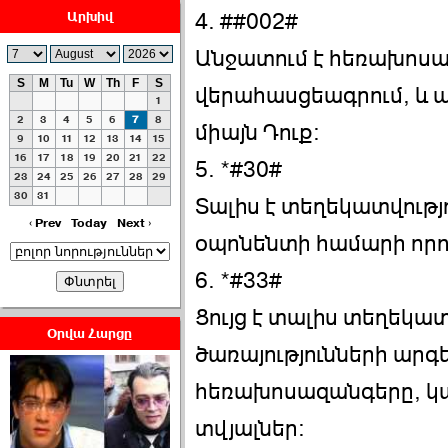
Արխիվ
4. ##002#
Անջատում է հեռախոս
S
M
Tu
W
Th
F
S
վերահասցեագրում, և ա
1
ՀԱՅԱՊԱՀՊԱՆՈՒԹԻՒՆ՝
2
3
4
5
6
7
8
միայն Դուք։
ՀԱՒԱՏՔԻ ԵՒ
9
10
11
12
13
14
15
16
17
18
19
20
21
22
ԿՐԹՈՒԹԵԱՆ
5. *#30#
23
24
25
26
27
28
29
ՃԱՆԱՊԱՐՀՈՎ ›››
30
31
Տալիս է տեղեկատվությ
2026-07-06 06:50:00
‹ Prev
Today
Next ›
օպոնենտի համարի որո
6. *#33#
Ցույց է տալիս տեղեկատ
Օրվա Հարցը
ծառայությունների արգ
Ամենաշատը էսօրվանից
էի վախենում.Նիկոլայ
հեռախոսազանգերը, կար
Եղիազարյան ›››
տվյալներ։
2026-07-05 23:19:00