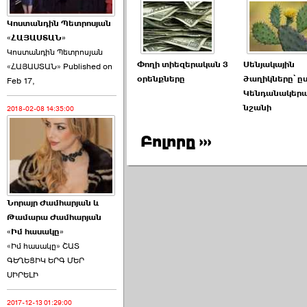
Կոստանդին Պետրոսյան
«ՀԱՅԱՍՏԱՆ»
Կոստանդին Պետրոսյան
Փողի տիեզերական 3
Սենյակային
«ՀԱՅԱՍՏԱՆ» Published on
Այս ընդդիմությունը
օրենքները
ծաղիկները՝ ը
Feb 17,
կվերցնի ›››
Կենդանակեր
նշանի
2018-02-08 14:35:00
2026-06-09 00:41:00
Բոլորը ›››
Նորայր Ժամհարյան և
Որպես ընդդիմադիր
Թամարա Ժամհարյան
ընտրող՝ ›››
«Իմ հասակը»
«Իմ հասակը» ՇԱՏ
ԳԵՂԵՑԻԿ ԵՐԳ ՄԵՐ
ՍԻՐԵԼԻ
2017-12-13 01:29:00