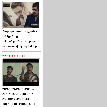
Հարութ Փամբուկչյան -
Իմ կյանքը
Իմ կյանքը-Ձախ Հարnւթ․
տեuաhnլnվակի պրեմիերա
2017-10-04 14:37:00
ՊՐԵՄԻԵՐԱ. ԱՐՄԵՆ
ՀՈՎՀԱՆՆԻՍՅԱՆ ԵՒ
ՀԱԿՈԲ ՀԱԿՈԲՅԱՆ -
«ԱՐԴՅՈՔ ՈՎՔԵՐ ԵՆ»