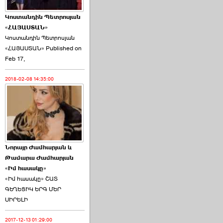
Կոստանդին Պետրոսյան
«ՀԱՅԱՍՏԱՆ»
Կոստանդին Պետրոսյան
«ՀԱՅԱՍՏԱՆ» Published on
Ծառուկյանի փեսան
Feb 17,
վնասել է ›››
2018-02-08 14:35:00
2026-06-09 07:11:00
Նորայր Ժամհարյան և
Այս ընդդիմությունը
Թամարա Ժամհարյան
կվերցնի ›››
«Իմ հասակը»
«Իմ հասակը» ՇԱՏ
ԳԵՂԵՑԻԿ ԵՐԳ ՄԵՐ
ՍԻՐԵԼԻ
2017-12-13 01:29:00