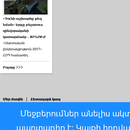
«Չունի աշխարհը քեզ
նման» երգը բելառուս
զինվորականի
կատարմամբ . ԶԻՆՈՒԺ
«Մարտական
ընկերակցություն 2017»
ՀՕՊ համատեղ
Բոլորը >>>
Մեր մասին
|
Հետադարձ կապ
Մեջբերումներ անելիս ակտ
պարտադիր է: Կայքի հոդվ