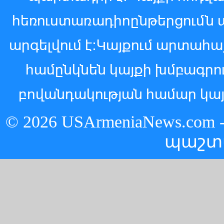
հեռուստառադիոընթերցումն 
արգելվում է:Կայքում արտահ
համընկնեն կայքի խմբագր
բովանդակության համար կայ
© 2026 USArmeniaNews.c
պաշտ