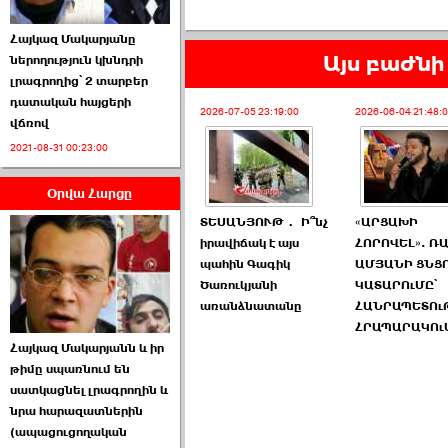
Հայկազ Մակարյանը
Այս բաժնի 
ներողություն կխնդրի
լրագրողից՝ 2 տարբեր
դատական հայցերի
Ամենաշատը էսօրվանից
2026-07-05 23:19:00
2026-06-04 21:48:
վճռով
էի վախենում.Նիկոլայ
2021-08-31 00:23:00
Եղիազարյան ›››
Օրվա Հարցը
2026-07-05 23:19:00
ՏԵՍԱՆՅՈՒԹ․ Ի՞նչ
«ԱՐՑԱԽԻ
իրավիճակ է այս
ՀՈՐՈՎԵԼ». Ռ
պահին Գագիկ
ԱՄՅԱՆԻ ՑՆՑ
Ծառուկյանի
ԿԱՏԱՐՈւՄԸ՝
առանձնատանը
ՀԱՆՐԱՊԵՏՈւ
ՀՐԱՊԱՐԱԿՈւ
ՏԵՍԱՆՅՈՒԹ․ Ի՞նչ
Հայկազ Մակարյանն և իր
իրավիճակ է այս ›››
թիմը սպառնում են
սատկացնել լրագրողին և
2026-07-04 10:40:00
նրա հարազատներին
(ապացուցողական