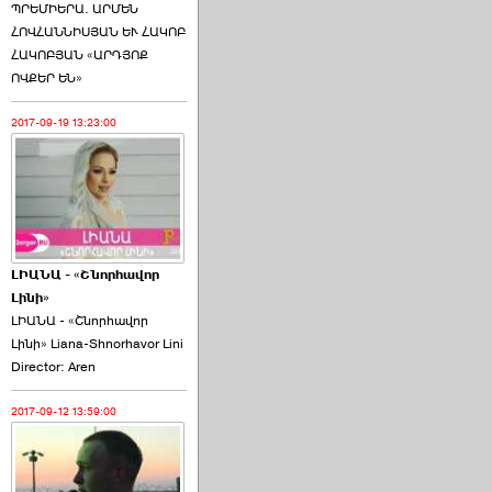
ՊՐԵՄԻԵՐԱ. ԱՐՄԵՆ
ՀՈՎՀԱՆՆԻՍՅԱՆ ԵՒ ՀԱԿՈԲ
ՀԱԿՈԲՅԱՆ «ԱՐԴՅՈՔ
ՈՎՔԵՐ ԵՆ»
2017-09-19 13:23:00
ԼԻԱՆԱ - «Շնորհավոր
Լինի»
ԼԻԱՆԱ - «Շնորհավոր
Լինի» Liana-Shnorhavor Lini
Director: Aren
2017-09-12 13:59:00