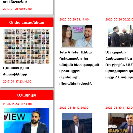
սքրինշոթեր)
2019-01-26 00:50:00
2026-05-29 23:14:00
2026-05-26 06:22:
Օրվա Լուսանկար
Սահմանադրական
դատարանը մերժեց ›››
2026-07-02 00:39:00
Tete A Tete. Աննա
Միրզոյանը
Գրիգորյանը՝ իր
ճանապարհեց
անվան հետ կապված
Ռուբիոյին. Ա
Անմահության
կոռուպցիոն
պետքարտուղ
մարտիկները
սկանդալի,
այցը ՀՀ ավար
2017-04-17 23:14:00
ՈՒՂԻՂ․ ԱԺ-ն
ընտանիքի մասին
Կառավարության ›››
Մշակույթ
2026-07-01 00:52:00
2020-11-14 00:14:00
2026-03-16 12:50:00
2026-03-10 11:12:0