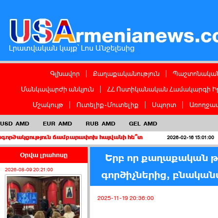
Լրատվական կայք՝ Լոս Անջելեսից
Գլխավոր
|
Քաղաքականություն
|
Պաշտոնական
Մանկավարժի անկյուն
|
ՀՀ Ոստիկանական Համակարգի Ի
Մշակույթ
|
Ուտելիք-Մուտելիք
|
Սպորտ
|
Առողջապ
USD
AMD
EUR
AMD
RUB
AMD
GEL
AMD
յուն ճամբարափոխ հայվանի հե՞տ
Երբ կուսա
2026-02-16 15:01:00
Օրվա լրահոսը
Երբ որ քաղաքական 
2026-08-09 20:21:00
գործիչներից, բնականա
2025-11-19 20:36:00