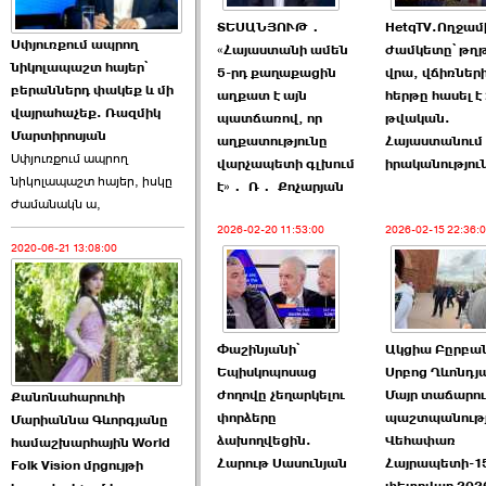
ՏԵՍԱՆՅՈՒԹ․
HetqTV.Ողջա
ՍԴ-ն հուլիսի 1-ին
Սփյուռքում ապրող
«Հայաստանի ամեն
ժամկետը՝ թղ
կհեռանա ›››
նիկոլապաշտ հայեր՝
5-րդ քաղաքացին
վրա, վճիռներ
բերաններդ փակեք և մի
աղքատ է այն
հերթը հասել է
2026-07-01 00:08:00
վայրահաչեք. Ռազմիկ
պատճառով, որ
թվական.
Մարտիրոսյան
աղքատությունը
Հայաստանում
Սփյուռքում ապրող
վարչապետի գլխում
իրականություն
նիկոլապաշտ հայեր, իսկը
է»․ Ռ․ Քոչարյան
ժամանակն ա,
2026-02-20 11:53:00
2026-02-15 22:36:
2020-06-21 13:08:00
Աննա Վարդապետյանն
ուղերձ է հղել ›››
2026-06-25 23:21:00
Փաշինյանի՝
Ակցիա Բըրբա
Եպիսկոպոսաց
Սրբոց Ղևոնդյ
ժողովը չեղարկելու
Մայր տաճարու
Քանոնահարուհի
փորձերը
պաշտպանությ
Մարիաննա Գևորգյանը
ձախողվեցին.
Վեհափառ
համաշխարհային World
Հարութ Սասունյան
Հայրապետի-1
Folk Vision մրցույթի
Պաշտոնակռիվը սկսված