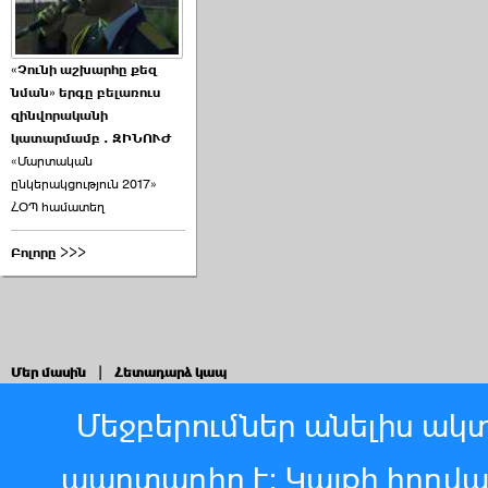
«Չունի աշխարհը քեզ
նման» երգը բելառուս
զինվորականի
կատարմամբ . ԶԻՆՈՒԺ
«Մարտական
ընկերակցություն 2017»
ՀՕՊ համատեղ
Բոլորը >>>
Մեր մասին
|
Հետադարձ կապ
Մեջբերումներ անելիս ակտ
պարտադիր է: Կայքի հոդվ