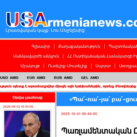
Լրատվական կայք՝ Լոս Անջելեսից
Գլխավոր
|
Քաղաքականություն
|
Պաշտոնական
Մանկավարժի անկյուն
|
ՀՀ Ոստիկանական Համակարգի Ի
Մշակույթ
|
Ուտելիք-Մուտելիք
|
Սպորտ
|
Առողջապ
USD
AMD
EUR
AMD
RUB
AMD
GEL
AMD
է տրամադրվեր միայն այն երեխաներին, որոնց ծնողներից առնվազն 
Օրվա լրահոսը
«Պա՛-ռա՛-յա՛ բա՛-ցում
2026-08-02 10:54:00
2025-10-01 09:49:00
Պառլամենտական Ըն