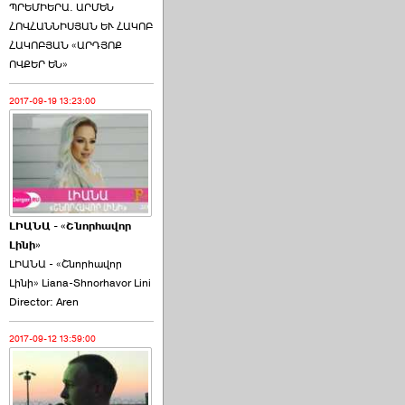
ՊՐԵՄԻԵՐԱ. ԱՐՄԵՆ
ՀՈՎՀԱՆՆԻՍՅԱՆ ԵՒ ՀԱԿՈԲ
ՀԱԿՈԲՅԱՆ «ԱՐԴՅՈՔ
ՈՎՔԵՐ ԵՆ»
2017-09-19 13:23:00
ԼԻԱՆԱ - «Շնորհավոր
Լինի»
ԼԻԱՆԱ - «Շնորհավոր
Լինի» Liana-Shnorhavor Lini
Director: Aren
2017-09-12 13:59:00