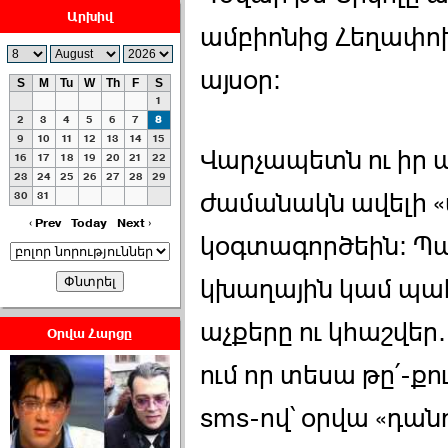
Արխիվ
ամբիոնից Հեղափոխ
այսօր։
S
M
Tu
W
Th
F
S
1
ՀԱՅԱՊԱՀՊԱՆՈՒԹԻՒՆ՝
2
3
4
5
6
7
8
ՀԱՒԱՏՔԻ ԵՒ
9
10
11
12
13
14
15
Վարչապետն ու իր
16
17
18
19
20
21
22
ԿՐԹՈՒԹԵԱՆ
23
24
25
26
27
28
29
ՃԱՆԱՊԱՐՀՈՎ ›››
ժամանակն ավելի «
30
31
2026-07-06 06:50:00
‹ Prev
Today
Next ›
կօգտագործեին։ Պա
կխաղային կամ պահ
աչքերը ու կհաշվեր. 
Օրվա Հարցը
Ամենաշատը էսօրվանից
ում որ տեսա թը՛-քո
էի վախենում.Նիկոլայ
Եղիազարյան ›››
sms-ով՝ օրվա «դան
2026-07-05 23:19:00