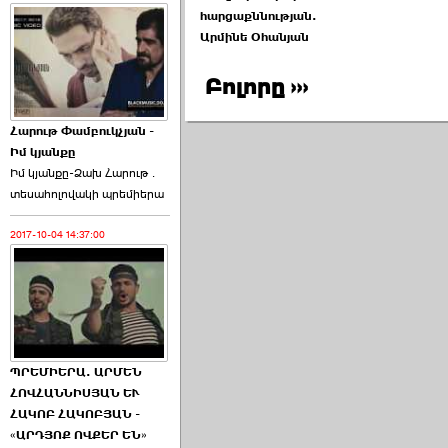
հարցաքննության.
Արմինե Օհանյան
Բոլորը ›››
Հարութ Փամբուկչյան -
Իմ կյանքը
Իմ կյանքը-Ձախ Հարnւթ․
տեuաhnլnվակի պրեմիերա
2017-10-04 14:37:00
ՊՐԵՄԻԵՐԱ. ԱՐՄԵՆ
ՀՈՎՀԱՆՆԻՍՅԱՆ ԵՒ
ՀԱԿՈԲ ՀԱԿՈԲՅԱՆ -
«ԱՐԴՅՈՔ ՈՎՔԵՐ ԵՆ»