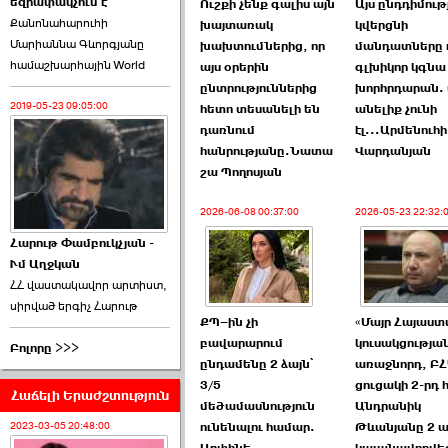
եզրափակչում է
թեկնածու է ընտրվել
Ուշքի չենք գալիս այն
Այս ընդդիմութ
Քանոնահարուհի
Ռուբեն Ռուբինյանը ›››
խայտառակ
կվերցնի
Մարիաննա Գևորգյանը
խախտումներից, որ
մանդատները 
համաշխարհային World
2026-06-23 21:28:00
այս օրերին
գլխիկոր կգնա
ընտրություններից
խորհրդարան. 
2019-05-23 09:05:00
հետո տեսանելի են
անելիք չունի
դառնում
էլ...Արմենուհի
հանրությանը.Նատա
Վարդանյան
շա Պողոսյան
«Ժողովուրդ»-ը
2026-06-08 00:37:00
2026-05-23 22:32:
հերթական ›››
Հարութ Փամբուկչյան -
Ւմ Աղջկան
2026-06-21 23:00:00
ՀՀ վաստակավոր արտիստ,
սիրված երգիչ Հարութ
ՔՊ–ին չի
«Մայր Հայաստ
բավարարում
կուսակցությա
Բոլորը >>>
ընդամենը 2 ձայն՝
առաջնորդ, Բ
3/5
ցուցակի 2-րդ
Հաճելի Երաժշտություն
armlur.ՔՊ-ի ներսում
մեծամասնություն
Անդրանիկ
սպասում են ›››
2023-03-05 20:48:00
ունենալու համար.
Թևանյանը 2 ա