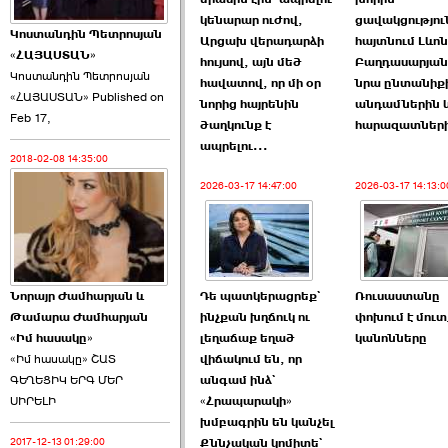
կենարար ուժով,
ցավակցությու
Կոստանդին Պետրոսյան
Արցախ վերադարձի
հայտնում Լևոն
«ՀԱՅԱՍՏԱՆ»
հույսով, այն մեծ
Բաղդասարյան
Կոստանդին Պետրոսյան
հավատով, որ մի օր
նրա ընտանիք
«ՀԱՅԱՍՏԱՆ» Published on
Այս ընդդիմությունը
նորից հայրենին
անդամներին 
Feb 17,
կվերցնի ›››
ծաղկունք է
հարազատներ
ապրելու...
2018-02-08 14:35:00
2026-06-09 00:41:00
2026-03-17 14:47:00
2026-03-17 14:13:0
Դե պատկերացրեք`
Ռուսաստանը
Նորայր Ժամհարյան և
Որպես ընդդիմադիր
ինչքան խղճուկ ու
փոխում է մուտ
Թամարա Ժամհարյան
ընտրող՝ ›››
լեղաճաք եղած
կանոնները
«Իմ հասակը»
վիճակում են, որ
«Իմ հասակը» ՇԱՏ
անգամ ինձ`
ԳԵՂԵՑԻԿ ԵՐԳ ՄԵՐ
«Հրապարակի»
ՍԻՐԵԼԻ
խմբագրին են կանչել
Քննչական կոմիտե`
2017-12-13 01:29:00