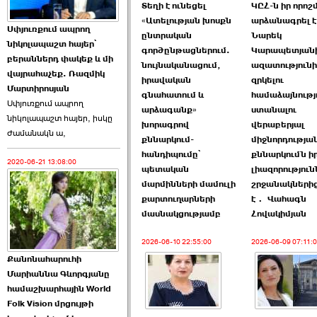
Տեղի է ունեցել
ԿԸՀ-ն իր որո
«Ատելության խոսքն
արձանագրել է,
Աննա Վարդապետյանն
Սփյուռքում ապրող
ընտրական
Նարեկ
ուղերձ է հղել ›››
նիկոլապաշտ հայեր՝
գործընթացներում.
Կարապետյան
բերաններդ փակեք և մի
նույնականացում,
ազատություն
2026-06-25 23:21:00
վայրահաչեք. Ռազմիկ
իրավական
զրկելու
Մարտիրոսյան
գնահատում և
համաձայնությ
Սփյուռքում ապրող
արձագանք»
ստանալու
նիկոլապաշտ հայեր, իսկը
խորագրով
վերաբերյալ
ժամանակն ա,
քննարկում-
միջնորդությա
հանդիպումը՝
քննարկումն ի
2020-06-21 13:08:00
Պաշտոնակռիվը սկսված
պետական
լիազորություն
է. «Հրապարակ» ›››
մարմինների մամուլի
շրջանակներից
քարտուղարների
է․ Վահագն
2026-06-25 17:13:00
մասնակցությամբ
Հովակիմյան
2026-06-10 22:55:00
2026-06-09 07:11:
Քանոնահարուհի
Մարիաննա Գևորգյանը
համաշխարհային World
Folk Vision մրցույթի
ԱԺ նախագահի