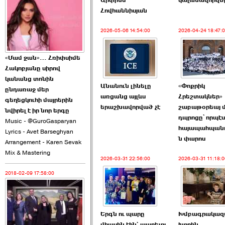
Արփինե
կալանավորվե
2026-06-10 22:55:00
Հովհաննիսյան
2026-05-06 14:54:00
2026-04-24 18:47:
«Մամ ջան»… Հռիփսիմե
Հակոբյանը սիրով
Ուշքի չենք գալիս այն
կանանց տոնին
Անանուն լինելը
«Փոքրիկ
խայտառակ ›››
ընդառաջ մեր
առցանց այլևս
Հրեշտակներ»
գեղեցկուհի մայրերին
երաշխավորված չէ
շաբաթօրեայ մ
2026-06-09 15:05:00
նվիրել է իր նոր երգը
դպրոցը՝ որպէս
Music - @GuroGasparyan
հայապահպան
Lyrics - Avet Barseghyan
ն փարոս
Arrangement - Karen Sevak
Mix & Mastering
2026-03-31 22:56:00
2026-03-31 11:18:0
2018-02-09 17:58:00
Ծառուկյանի փեսան
վնասել է ›››
2026-06-09 07:11:00
Երգն ու պարը
Խմբագրակազմ
միասին էին` ապրելու
խորին