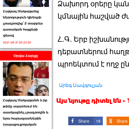
Ձախորդ օրերը կանց
Հայկազ Մակարյանը
կմնային հաշված ժ
ներողություն կխնդրի
լրագրողից՝ 2 տարբեր
դատական հայցերի
վճռով
Հ.Գ. Երբ իշխանու
ՏԵՍԱՆՅՈՒԹ․ Ի՞նչ
2021-08-31 00:23:00
իրավիճակ է այս ›››
դեբատներում հաղթ
Օրվա Հարցը
2026-07-04 10:40:00
պրոեկտում է ողջ 
Արեգ Սավգուլյան
Սահմանադրական
Այս նյութը դիտել են 
Հայկազ Մակարյանն և իր
դատարանը մերժեց ›››
թիմը սպառնում են
սատկացնել լրագրողին և
2026-07-02 00:39:00
նրա հարազատներին
Share
18
Share
(ապացուցողական