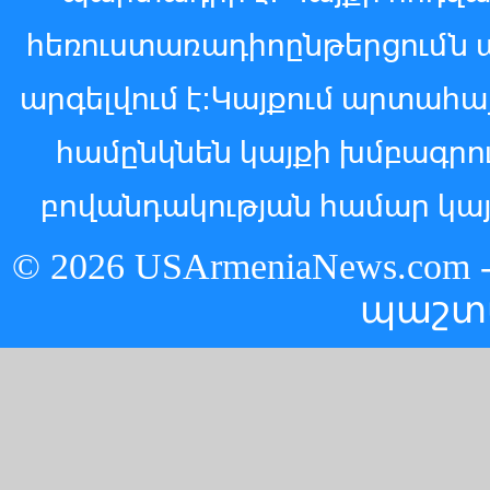
հեռուստառադիոընթերցումն 
արգելվում է:Կայքում արտահ
համընկնեն կայքի խմբագր
բովանդակության համար կայ
© 2026 USArmeniaNews.c
պաշտ