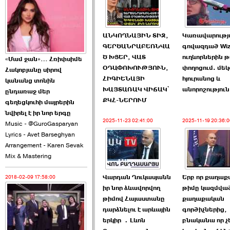
2026-06-10 22:55:00
ԱՆԿՈՂՆԱՅԻՆ ՏԻԶ,
Կառավարությ
ԳԵՐԾԱՆՐԱԲԵՌՆՎԱ
գովազդած Wizz
Ծ ԽՑԵՐ, ՎԱՏ
ուղևորներին թ
«Մամ ջան»… Հռիփսիմե
ՕԴԱՓՈԽՈՒԹՅՈՒՆ,
փողոցում. մեկ
Հակոբյանը սիրով
Ուշքի չենք գալիս այն
ՀԻԳԻԵՆԱՅԻ
հյուրանոց և
կանանց տոնին
խայտառակ ›››
ԽԱՅՏԱՌԱԿ ՎԻՃԱԿ՝
անորոշություն
ընդառաջ մեր
ՔԿՀ-ՆԵՐՈՒՄ
գեղեցկուհի մայրերին
2026-06-09 15:05:00
նվիրել է իր նոր երգը
2025-11-23 02:41:00
2025-11-19 20:36:0
Music - @GuroGasparyan
Lyrics - Avet Barseghyan
Arrangement - Karen Sevak
Mix & Mastering
Վարդան Ղուկասյանն
Երբ որ քաղա
2018-02-09 17:58:00
Ծառուկյանի փեսան
իր նոր ձևավորվող
թիմը կազմված
վնասել է ›››
թիմով Հայաստանը
քաղաքական
դարձնելու է արևային
գործիչներից,
2026-06-09 07:11:00
երկիր ․Լևոն
բնականա որ չ