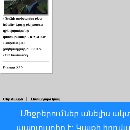
«Չունի աշխարհը քեզ
նման» երգը բելառուս
զինվորականի
կատարմամբ . ԶԻՆՈՒԺ
«Մարտական
ընկերակցություն 2017»
ՀՕՊ համատեղ
Բոլորը >>>
Մեր մասին
|
Հետադարձ կապ
Մեջբերումներ անելիս ակտ
պարտադիր է: Կայքի հոդվ