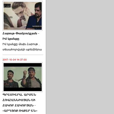
Հարութ Փամբուկչյան -
Իմ կյանքը
Իմ կյանքը-Ձախ Հարnւթ․
տեuաhnլnվակի պրեմիերա
2017-10-04 14:37:00
ՊՐԵՄԻԵՐԱ. ԱՐՄԵՆ
ՀՈՎՀԱՆՆԻՍՅԱՆ ԵՒ
ՀԱԿՈԲ ՀԱԿՈԲՅԱՆ -
«ԱՐԴՅՈՔ ՈՎՔԵՐ ԵՆ»