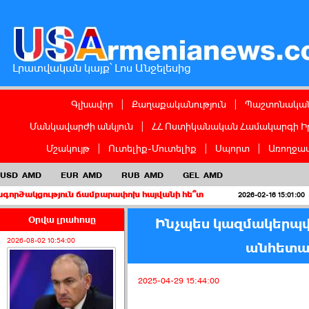
Լրատվական կայք՝ Լոս Անջելեսից
Գլխավոր
|
Քաղաքականություն
|
Պաշտոնական
Մանկավարժի անկյուն
|
ՀՀ Ոստիկանական Համակարգի Ի
Մշակույթ
|
Ուտելիք-Մուտելիք
|
Սպորտ
|
Առողջապ
USD
AMD
EUR
AMD
RUB
AMD
GEL
AMD
յուն ճամբարափոխ հայվանի հե՞տ
Երբ կուսա
2026-02-16 15:01:00
Օրվա լրահոսը
Ինչպես կազմակերպվ
2026-08-02 10:54:00
անհետա
2025-04-29 15:44:00