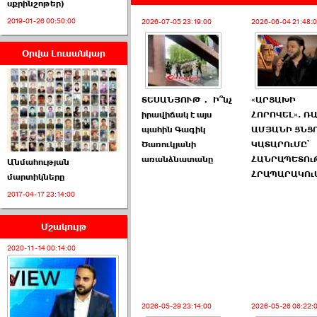
սքրինշոթեր)
2019-01-26 00:50:00
2026-07-05 23:19:00
2026-06-04 21:48:
Օրվա Լուսանկար
ՈՒՂԻՂ․ ԱԺ-ն
Կառավարության ›››
ՏԵՍԱՆՅՈՒԹ․ Ի՞նչ
«ԱՐՑԱԽԻ
2026-07-01 00:52:00
իրավիճակ է այս
ՀՈՐՈՎԵԼ». Ռ
պահին Գագիկ
ԱՄՅԱՆԻ ՑՆՑ
Ծառուկյանի
ԿԱՏԱՐՈւՄԸ՝
առանձնատանը
ՀԱՆՐԱՊԵՏՈւ
Անմահության
ՀՐԱՊԱՐԱԿՈւ
մարտիկները
2017-04-17 23:14:00
ՍԴ-ն հուլիսի 1-ին
կհեռանա ›››
Մշակույթ
2026-07-01 00:08:00
2020-11-14 00:14:00
2026-05-29 23:14:00
2026-05-26 06:22: