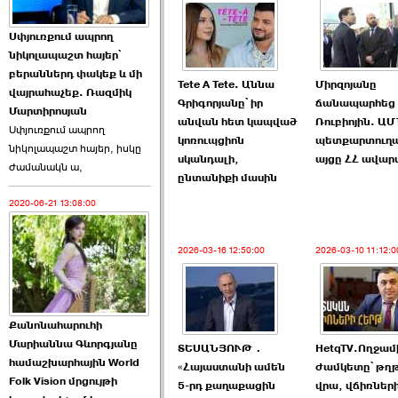
Աննա Վարդապետյանն
Սփյուռքում ապրող
ուղերձ է հղել ›››
նիկոլապաշտ հայեր՝
բերաններդ փակեք և մի
2026-06-25 23:21:00
Tete A Tete. Աննա
Միրզոյանը
վայրահաչեք. Ռազմիկ
Գրիգորյանը՝ իր
ճանապարհեց
Մարտիրոսյան
անվան հետ կապված
Ռուբիոյին. Ա
Սփյուռքում ապրող
կոռուպցիոն
պետքարտուղ
նիկոլապաշտ հայեր, իսկը
սկանդալի,
այցը ՀՀ ավար
ժամանակն ա,
ընտանիքի մասին
2020-06-21 13:08:00
Պաշտոնակռիվը սկսված
է. «Հրապարակ» ›››
2026-03-16 12:50:00
2026-03-10 11:12:0
2026-06-25 17:13:00
Քանոնահարուհի
Մարիաննա Գևորգյանը
ՏԵՍԱՆՅՈՒԹ․
HetqTV.Ողջա
համաշխարհային World
«Հայաստանի ամեն
ժամկետը՝ թղ
Folk Vision մրցույթի
ԱԺ նախագահի
5-րդ քաղաքացին
վրա, վճիռներ