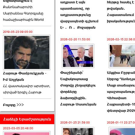
եզրափակչում է
թեկնածու է ընտրվել
աղքատ է այն
հերթը հասել է
Քանոնահարուհի
Ռուբեն Ռուբինյանը ›››
պատճառով, որ
թվական.
Մարիաննա Գևորգյանը
աղքատությունը
Հայաստանում
համաշխարհային World
2026-06-23 21:28:00
վարչապետի գլխում
իրականություն
է»․ Ռ․ Քոչարյան
2019-05-23 09:05:00
2026-02-20 11:53:00
2026-02-15 22:36:
«Ժողովուրդ»-ը
հերթական ›››
Փաշինյանի՝
Ակցիա Բըրբա
Հարութ Փամբուկչյան -
Եպիսկոպոսաց
Սրբոց Ղևոնդյ
Ւմ Աղջկան
2026-06-21 23:00:00
ժողովը չեղարկելու
Մայր տաճարու
ՀՀ վաստակավոր արտիստ,
փորձերը
պաշտպանությ
սիրված երգիչ Հարութ
ձախողվեցին.
Վեհափառ
Հարութ Սասունյան
Հայրապետի-1
Բոլորը >>>
փետրվար 202
Հաճելի Երաժշտություն
armlur.ՔՊ-ի ներսում
2026-01-25 21:59:00
2026-01-11 23:27:0
սպասում են ›››
2023-03-05 20:48:00