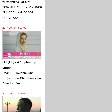
ՊՐԵՄԻԵՐԱ. ԱՐՄԵՆ
ՀՈՎՀԱՆՆԻՍՅԱՆ ԵՒ ՀԱԿՈԲ
ՀԱԿՈԲՅԱՆ «ԱՐԴՅՈՔ
ՈՎՔԵՐ ԵՆ»
2017-09-19 13:23:00
ԼԻԱՆԱ - «Շնորհավոր
Լինի»
ԼԻԱՆԱ - «Շնորհավոր
Լինի» Liana-Shnorhavor Lini
Director: Aren
2017-09-12 13:59:00