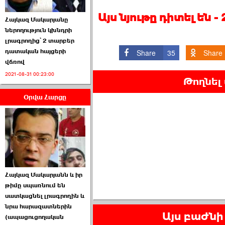
Այս նյութը դիտել են 
Հայկազ Մակարյանը
ներողություն կխնդրի
լրագրողից՝ 2 տարբեր
դատական հայցերի
Share
35
Share
վճռով
ՏԵՍԱՆՅՈՒԹ․ Ի՞նչ
2021-08-31 00:23:00
իրավիճակ է այս ›››
Թողնել
Օրվա Հարցը
2026-07-04 10:40:00
Սահմանադրական
Հայկազ Մակարյանն և իր
դատարանը մերժեց ›››
թիմը սպառնում են
սատկացնել լրագրողին և
2026-07-02 00:39:00
նրա հարազատներին
Այս բաժնի 
(ապացուցողական