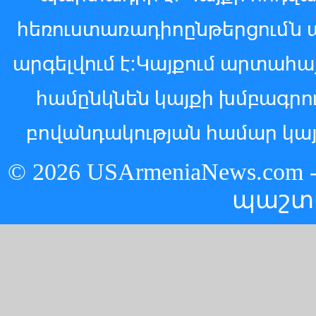
հեռուստառադիոընթերցումն 
արգելվում է:Կայքում արտահ
համընկնեն կայքի խմբագր
բովանդակության համար կայ
© 2026 USArmeniaNews.c
պաշտ