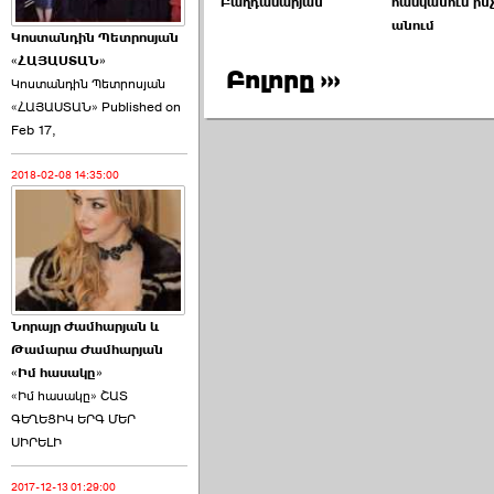
Բաղդասարյան
հասկանում ինչ
անում
Կոստանդին Պետրոսյան
«ՀԱՅԱՍՏԱՆ»
Բոլորը ›››
Կոստանդին Պետրոսյան
«ՀԱՅԱՍՏԱՆ» Published on
Այս ընդդիմությունը
Feb 17,
կվերցնի ›››
2018-02-08 14:35:00
2026-06-09 00:41:00
Նորայր Ժամհարյան և
Որպես ընդդիմադիր
Թամարա Ժամհարյան
ընտրող՝ ›››
«Իմ հասակը»
«Իմ հասակը» ՇԱՏ
ԳԵՂԵՑԻԿ ԵՐԳ ՄԵՐ
ՍԻՐԵԼԻ
2017-12-13 01:29:00