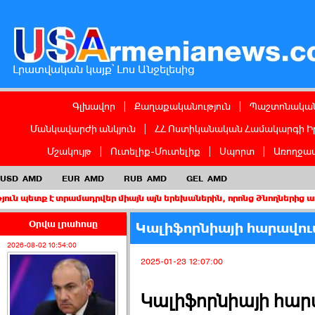
Լրատվական կայք՝ Լոս Անջելեսից
Գլխավոր
|
Քաղաքականություն
|
Պաշտոնական
Մանկավարժի անկյուն
|
ՀՀ Ոստիկանական Համակարգի Ի
Մշակույթ
|
Ուտելիք-Մուտելիք
|
Սպորտ
|
Առողջապ
USD
AMD
EUR
AMD
RUB
AMD
GEL
AMD
տրամադրվեր միայն այն երեխաներին, որոնց ծնողներից առնվազն մե
Օրվա լրահոսը
Կալիֆորնիայի հարավում
2026-08-02 10:54:00
2025-01-23 12:07:00
Կալիֆորնիայի հար