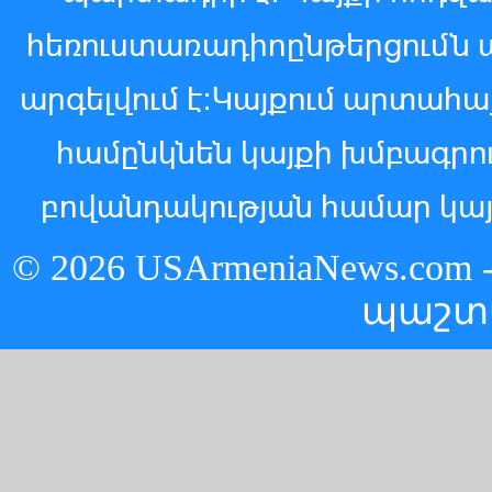
հեռուստառադիոընթերցումն 
արգելվում է:Կայքում արտահ
համընկնեն կայքի խմբագր
բովանդակության համար կայ
© 2026 USArmeniaNews.c
պաշտ