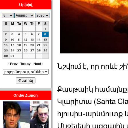
Արխիվ
S
M
Tu
W
Th
F
S
1
ՀԱՅԱՊԱՀՊԱՆՈՒԹԻՒՆ՝
2
3
4
5
6
7
8
ՀԱՒԱՏՔԻ ԵՒ
9
10
11
12
13
14
15
16
17
18
19
20
21
22
ԿՐԹՈՒԹԵԱՆ
23
24
25
26
27
28
29
ՃԱՆԱՊԱՐՀՈՎ ›››
30
31
2026-07-06 06:50:00
‹ Prev
Today
Next ›
Նշվում է, որ որևէ շի
Քասթաիկ համայնք
Օրվա Հարցը
Կլարիտա (Santa Cla
Ամենաշատը էսօրվանից
էի վախենում.Նիկոլայ
հյուսիս-արևմուտք 
Եղիազարյան ›››
Անջելեսի ազգային
2026-07-05 23:19:00