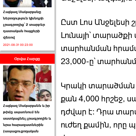
Հայկազ Մակարյանը
ներողություն կխնդրի
Ըստ Լոս Անջելեսի 
լրագրողից՝ 2 տարբեր
դատական հայցերի
Լունայի՝ տարածքի 
վճռով
ՏԵՍԱՆՅՈՒԹ․ Ի՞նչ
2021-08-31 00:23:00
իրավիճակ է այս ›››
տարհանման հրաման
Օրվա Հարցը
2026-07-04 10:40:00
23,000-ը՝ տարհան
Կրակի տարածման դ
քան 4,000 հրշեջ, 
Սահմանադրական
Հայկազ Մակարյանն և իր
դատարանը մերժեց ›››
դժվար է: Դրա տար
թիմը սպառնում են
սատկացնել լրագրողին և
2026-07-02 00:39:00
ուժեղ քամին, որը 
նրա հարազատներին
(ապացուցողական