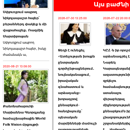
Այս բաժնի 
Աննա Վարդապետյանն
Սփյուռքում ապրող
ուղերձ է հղել ›››
նիկոլապաշտ հայեր՝
2026-07-30 13:25:00
2026-07-22 20:00:
բերաններդ փակեք և մի
2026-06-25 23:21:00
վայրահաչեք. Ռազմիկ
Մարտիրոսյան
Սփյուռքում ապրող
նիկոլապաշտ հայեր, իսկը
Տեղի է ունեցել
ԿԸՀ-ն իր որո
ժամանակն ա,
«Ատելության խոսքն
արձանագրել է,
ընտրական
Նարեկ
2020-06-21 13:08:00
Պաշտոնակռիվը սկսված
գործընթացներում.
Կարապետյան
է. «Հրապարակ» ›››
նույնականացում,
ազատություն
իրավական
զրկելու
2026-06-25 17:13:00
գնահատում և
համաձայնությ
արձագանք»
ստանալու
խորագրով
վերաբերյալ
քննարկում-
միջնորդությա
Քանոնահարուհի
հանդիպումը՝
քննարկումն ի
Մարիաննա Գևորգյանը
պետական
լիազորություն
համաշխարհային World
մարմինների մամուլի
շրջանակներից
Folk Vision մրցույթի
ԱԺ նախագահի
քարտուղարների
է․ Վահագն