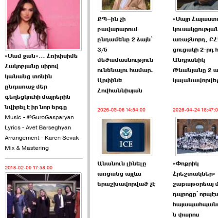
2026-06-10 22:55:00
ՔՊ–ին չի
«Մայր Հայաստ
բավարարում
կուսակցությա
ընդամենը 2 ձայն՝
առաջնորդ, Բ
3/5
ցուցակի 2-րդ
«Մամ ջան»… Հռիփսիմե
մեծամասնություն
Անդրանիկ
Հակոբյանը սիրով
ունենալու համար.
Թևանյանը 2 ա
Ուշքի չենք գալիս այն
կանանց տոնին
Արփինե
կալանավորվե
խայտառակ ›››
ընդառաջ մեր
Հովհաննիսյան
գեղեցկուհի մայրերին
2026-06-09 15:05:00
նվիրել է իր նոր երգը
2026-05-06 14:54:00
2026-04-24 18:47:
Music - @GuroGasparyan
Lyrics - Avet Barseghyan
Arrangement - Karen Sevak
Mix & Mastering
Անանուն լինելը
«Փոքրիկ
2018-02-09 17:58:00
Ծառուկյանի փեսան
առցանց այլևս
Հրեշտակներ»
վնասել է ›››
երաշխավորված չէ
շաբաթօրեայ մ
դպրոցը՝ որպէս
2026-06-09 07:11:00
հայապահպան
ն փարոս