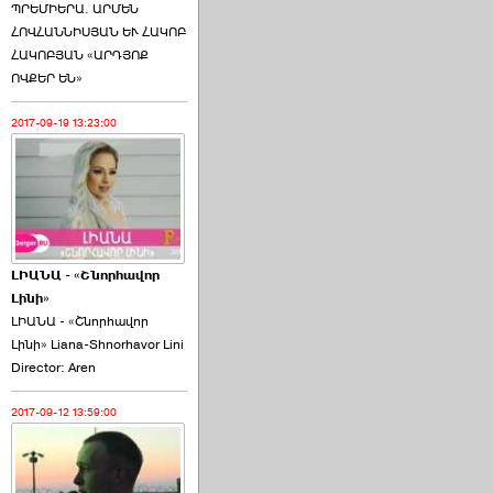
ՊՐԵՄԻԵՐԱ. ԱՐՄԵՆ
ՀՈՎՀԱՆՆԻՍՅԱՆ ԵՒ ՀԱԿՈԲ
ՀԱԿՈԲՅԱՆ «ԱՐԴՅՈՔ
ՈՎՔԵՐ ԵՆ»
2017-09-19 13:23:00
ԼԻԱՆԱ - «Շնորհավոր
Լինի»
ԼԻԱՆԱ - «Շնորհավոր
Լինի» Liana-Shnorhavor Lini
Director: Aren
2017-09-12 13:59:00