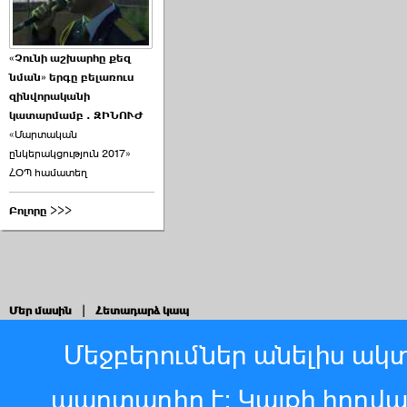
«Չունի աշխարհը քեզ
նման» երգը բելառուս
զինվորականի
կատարմամբ . ԶԻՆՈՒԺ
«Մարտական
ընկերակցություն 2017»
ՀՕՊ համատեղ
Բոլորը >>>
Մեր մասին
|
Հետադարձ կապ
Մեջբերումներ անելիս ակտ
պարտադիր է: Կայքի հոդվ