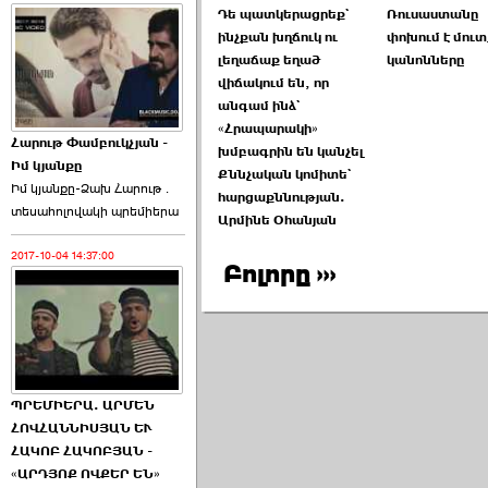
Դե պատկերացրեք`
Ռուսաստանը
ինչքան խղճուկ ու
փոխում է մուտ
լեղաճաք եղած
կանոնները
վիճակում են, որ
անգամ ինձ`
«Հրապարակի»
Հարութ Փամբուկչյան -
խմբագրին են կանչել
Իմ կյանքը
Քննչական կոմիտե`
Իմ կյանքը-Ձախ Հարnւթ․
հարցաքննության.
տեuաhnլnվակի պրեմիերա
Արմինե Օհանյան
2017-10-04 14:37:00
Բոլորը ›››
ՊՐԵՄԻԵՐԱ. ԱՐՄԵՆ
ՀՈՎՀԱՆՆԻՍՅԱՆ ԵՒ
ՀԱԿՈԲ ՀԱԿՈԲՅԱՆ -
«ԱՐԴՅՈՔ ՈՎՔԵՐ ԵՆ»