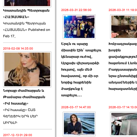
2026-03-31 22:56:00
2026-03-31 11:18:0
Կոստանդին Պետրոսյան
«ՀԱՅԱՍՏԱՆ»
Կոստանդին Պետրոսյան
«ՀԱՅԱՍՏԱՆ» Published on
Այս ընդդիմությունը
Feb 17,
կվերցնի ›››
Երգն ու պարը
Խմբագրակազմ
2018-02-08 14:35:00
միասին էին` ապրելու
խորին
2026-06-09 00:41:00
կենարար ուժով,
ցավակցությու
Արցախ վերադարձի
հայտնում Լևոն
հույսով, այն մեծ
Բաղդասարյան
հավատով, որ մի օր
նրա ընտանիք
նորից հայրենին
անդամներին 
ծաղկունք է
հարազատներ
Նորայր Ժամհարյան և
Որպես ընդդիմադիր
ապրելու...
Թամարա Ժամհարյան
ընտրող՝ ›››
«Իմ հասակը»
2026-03-17 14:47:00
2026-03-17 14:13:0
«Իմ հասակը» ՇԱՏ
ԳԵՂԵՑԻԿ ԵՐԳ ՄԵՐ
ՍԻՐԵԼԻ
2017-12-13 01:29:00