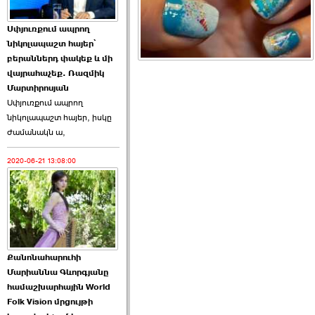
ՍԴ-ն հուլիսի 1-ին
Սփյուռքում ապրող
կհեռանա ›››
նիկոլապաշտ հայեր՝
բերաններդ փակեք և մի
2026-07-01 00:08:00
վայրահաչեք. Ռազմիկ
Մարտիրոսյան
Սփյուռքում ապրող
նիկոլապաշտ հայեր, իսկը
ժամանակն ա,
2020-06-21 13:08:00
Աննա Վարդապետյանն
ուղերձ է հղել ›››
2026-06-25 23:21:00
Քանոնահարուհի
Մարիաննա Գևորգյանը
համաշխարհային World
Folk Vision մրցույթի
Պաշտոնակռիվը սկսված