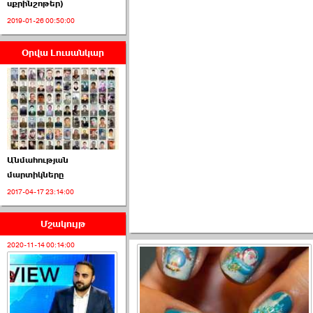
սքրինշոթեր)
2019-01-26 00:50:00
Օրվա Լուսանկար
Սահմանադրական
դատարանը մերժեց ›››
2026-07-02 00:39:00
Անմահության
մարտիկները
2017-04-17 23:14:00
ՈՒՂԻՂ․ ԱԺ-ն
Կառավարության ›››
Մշակույթ
2026-07-01 00:52:00
2020-11-14 00:14:00