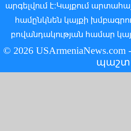
արգելվում է:Կայքում արտահ
համընկնեն կայքի խմբագր
բովանդակության համար կայ
© 2026 USArmeniaNews.c
պաշտ