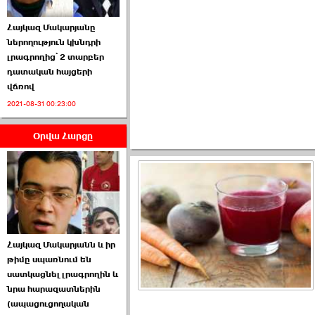
Հայկազ Մակարյանը
ներողություն կխնդրի
լրագրողից՝ 2 տարբեր
դատական հայցերի
Ամենաշատը էսօրվանից
վճռով
էի վախենում.Նիկոլայ
2021-08-31 00:23:00
Եղիազարյան ›››
Օրվա Հարցը
2026-07-05 23:19:00
ՏԵՍԱՆՅՈՒԹ․ Ի՞նչ
Հայկազ Մակարյանն և իր
իրավիճակ է այս ›››
թիմը սպառնում են
սատկացնել լրագրողին և
2026-07-04 10:40:00
նրա հարազատներին
(ապացուցողական