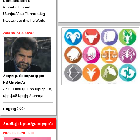
եզրափակչում է
է. «Հրապարակ» ›››
Քանոնահարուհի
Մարիաննա Գևորգյանը
2026-06-25 17:13:00
համաշխարհային World
2019-05-23 09:05:00
ԱԺ նախագահի
թեկնածու է ընտրվել
Ռուբեն Ռուբինյանը ›››
Հարութ Փամբուկչյան -
Ւմ Աղջկան
2026-06-23 21:28:00
ՀՀ վաստակավոր արտիստ,
սիրված երգիչ Հարութ
Բոլորը >>>
Հաճելի Երաժշտություն
«Ժողովուրդ»-ը
հերթական ›››
2023-03-05 20:48:00