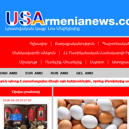
Լրատվական կայք՝ Լոս Անջելեսից
Գլխավոր
|
Քաղաքականություն
|
Պաշտոնական
Մանկավարժի անկյուն
|
ՀՀ Ոստիկանական Համակարգի Ի
Մշակույթ
|
Ուտելիք-Մուտելիք
|
Սպորտ
|
Առողջապ
USD
AMD
EUR
AMD
RUB
AMD
GEL
AMD
տրամադրվեր միայն այն երեխաներին, որոնց ծնողներից առնվազն մեկ
Օրվա լրահոսը
2026-08-09 20:21:00