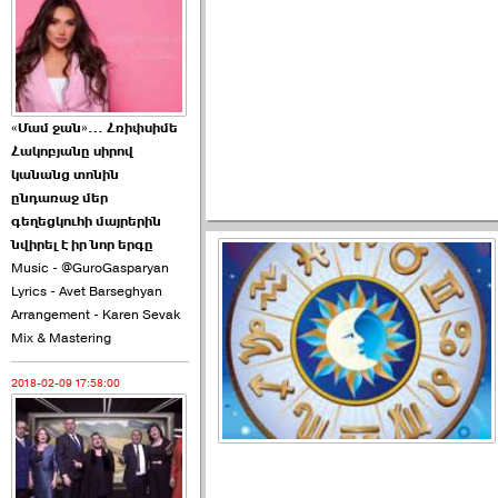
2026-06-21 23:00:00
«Մամ ջան»… Հռիփսիմե
Հակոբյանը սիրով
armlur.ՔՊ-ի ներսում
կանանց տոնին
սպասում են ›››
ընդառաջ մեր
գեղեցկուհի մայրերին
2026-06-10 22:55:00
նվիրել է իր նոր երգը
Music - @GuroGasparyan
Lyrics - Avet Barseghyan
Arrangement - Karen Sevak
Mix & Mastering
2018-02-09 17:58:00
Ուշքի չենք գալիս այն
խայտառակ ›››
2026-06-09 15:05:00