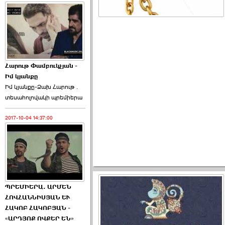
Հարութ Փամբուկչյան -
Իմ կյանքը
Իմ կյանքը-Ձախ Հարnւթ․
տեuաhnլnվակի պրեմիերա
2017-10-04 14:37:00
ՊՐԵՄԻԵՐԱ. ԱՐՄԵՆ
ՀՈՎՀԱՆՆԻՍՅԱՆ ԵՒ
ՀԱԿՈԲ ՀԱԿՈԲՅԱՆ -
«ԱՐԴՅՈՔ ՈՎՔԵՐ ԵՆ»