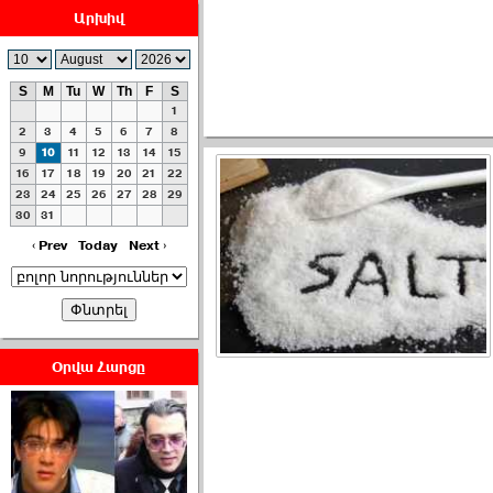
Արխիվ
S
M
Tu
W
Th
F
S
1
ԿԸՀ-ն իր որոշմամբ
2
3
4
5
6
7
8
արձանագրել է, ›››
9
10
11
12
13
14
15
16
17
18
19
20
21
22
23
24
25
26
27
28
29
2026-07-08 23:33:00
30
31
‹ Prev
Today
Next ›
ՀԱՅԱՊԱՀՊԱՆՈՒԹԻՒՆ՝
Օրվա Հարցը
ՀԱՒԱՏՔԻ ԵՒ
ԿՐԹՈՒԹԵԱՆ
ՃԱՆԱՊԱՐՀՈՎ ›››
2026-07-06 06:50:00