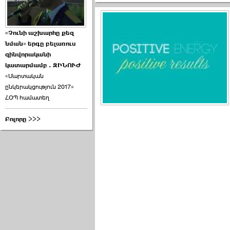
«Չունի աշխարհը քեզ
նման» երգը բելառուս
զինվորականի
կատարմամբ . ԶԻՆՈՒԺ
«Մարտական
ընկերակցություն 2017»
ՀՕՊ համատեղ
Բոլորը >>>