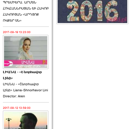
ՊՐԵՄԻԵՐԱ. ԱՐՄԵՆ
ՀՈՎՀԱՆՆԻՍՅԱՆ ԵՒ ՀԱԿՈԲ
ՀԱԿՈԲՅԱՆ «ԱՐԴՅՈՔ
ՈՎՔԵՐ ԵՆ»
2017-09-19 13:23:00
ԼԻԱՆԱ - «Շնորհավոր
Լինի»
ԼԻԱՆԱ - «Շնորհավոր
Լինի» Liana-Shnorhavor Lini
Director: Aren
2017-09-12 13:59:00