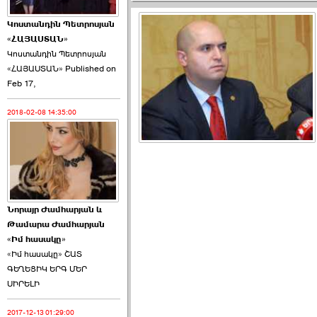
Կոստանդին Պետրոսյան
«ՀԱՅԱՍՏԱՆ»
Կոստանդին Պետրոսյան
«ՀԱՅԱՍՏԱՆ» Published on
Այս ընդդիմությունը
Feb 17,
կվերցնի ›››
2018-02-08 14:35:00
2026-06-09 00:41:00
Նորայր Ժամհարյան և
Որպես ընդդիմադիր
Թամարա Ժամհարյան
ընտրող՝ ›››
«Իմ հասակը»
«Իմ հասակը» ՇԱՏ
ԳԵՂԵՑԻԿ ԵՐԳ ՄԵՐ
ՍԻՐԵԼԻ
2017-12-13 01:29:00