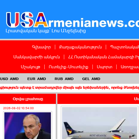
Լրատվական կայք՝ Լոս Անջելեսից
Գլխավոր
|
Քաղաքականություն
|
Պաշտոնական
Մանկավարժի անկյուն
|
ՀՀ Ոստիկանական Համակարգի Ի
Մշակույթ
|
Ուտելիք-Մուտելիք
|
Սպորտ
|
Առողջապ
USD
AMD
EUR
AMD
RUB
AMD
GEL
AMD
ք է տրամադրվեր միայն այն երեխաներին, որոնց ծնողներից առնվազ
Օրվա լրահոսը
Մա
2026-08-02 10:54:00