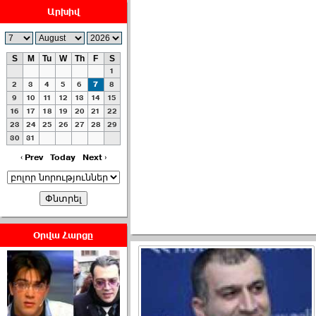
Արխիվ
S
M
Tu
W
Th
F
S
1
ՀԱՅԱՊԱՀՊԱՆՈՒԹԻՒՆ՝
2
3
4
5
6
7
8
ՀԱՒԱՏՔԻ ԵՒ
9
10
11
12
13
14
15
16
17
18
19
20
21
22
ԿՐԹՈՒԹԵԱՆ
23
24
25
26
27
28
29
ՃԱՆԱՊԱՐՀՈՎ ›››
30
31
2026-07-06 06:50:00
‹ Prev
Today
Next ›
Օրվա Հարցը
Ամենաշատը էսօրվանից
էի վախենում.Նիկոլայ
Եղիազարյան ›››
2026-07-05 23:19:00