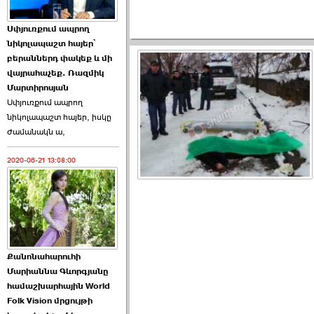
Աննա Վարդապետյանն
Սփյուռքում ապրող
ուղերձ է հղել ›››
նիկոլապաշտ հայեր՝
բերաններդ փակեք և մի
2026-06-25 23:21:00
վայրահաչեք. Ռազմիկ
Մարտիրոսյան
Սփյուռքում ապրող
նիկոլապաշտ հայեր, իսկը
ժամանակն ա,
2020-06-21 13:08:00
Պաշտոնակռիվը սկսված
է. «Հրապարակ» ›››
2026-06-25 17:13:00
Քանոնահարուհի
Մարիաննա Գևորգյանը
համաշխարհային World
Folk Vision մրցույթի
ԱԺ նախագահի