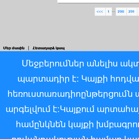
...
<<<
1
290
291
Մեր մասին
|
Հետադարձ կապ
Մեջբերումներ անելիս ակտ
պարտադիր է: Կայքի հոդվ
հեռուստառադիոընթերցումն 
արգելվում է:Կայքում արտահ
համընկնեն կայքի խմբագր