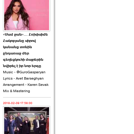
2026-06-10 22:55:00
«Մամ ջան»… Հռիփսիմե
Հակոբյանը սիրով
Ուշքի չենք գալիս այն
կանանց տոնին
խայտառակ ›››
ընդառաջ մեր
գեղեցկուհի մայրերին
2026-06-09 15:05:00
նվիրել է իր նոր երգը
Music - @GuroGasparyan
Lyrics - Avet Barseghyan
Arrangement - Karen Sevak
Mix & Mastering
2018-02-09 17:58:00
Ծառուկյանի փեսան
վնասել է ›››
2026-06-09 07:11:00