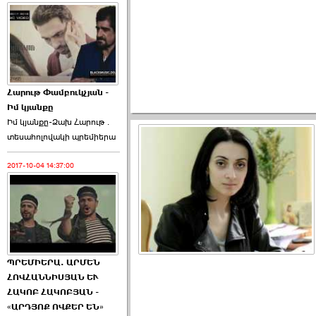
Հարութ Փամբուկչյան -
Իմ կյանքը
Իմ կյանքը-Ձախ Հարnւթ․
տեuաhnլnվակի պրեմիերա
2017-10-04 14:37:00
ՊՐԵՄԻԵՐԱ. ԱՐՄԵՆ
ՀՈՎՀԱՆՆԻՍՅԱՆ ԵՒ
ՀԱԿՈԲ ՀԱԿՈԲՅԱՆ -
«ԱՐԴՅՈՔ ՈՎՔԵՐ ԵՆ»