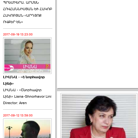
ՊՐԵՄԻԵՐԱ. ԱՐՄԵՆ
ՀՈՎՀԱՆՆԻՍՅԱՆ ԵՒ ՀԱԿՈԲ
ՀԱԿՈԲՅԱՆ «ԱՐԴՅՈՔ
ՈՎՔԵՐ ԵՆ»
2017-09-19 13:23:00
ԼԻԱՆԱ - «Շնորհավոր
Լինի»
ԼԻԱՆԱ - «Շնորհավոր
Լինի» Liana-Shnorhavor Lini
Director: Aren
2017-09-12 13:59:00