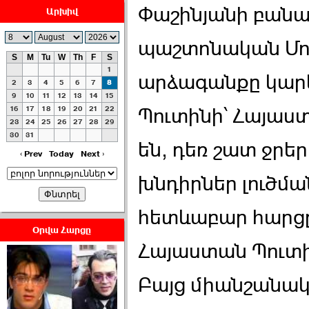
Փաշինյանի բանա
Արխիվ
պաշտոնական Մո
S
M
Tu
W
Th
F
S
1
արձագանքը կարել
ՀԱՅԱՊԱՀՊԱՆՈՒԹԻՒՆ՝
2
3
4
5
6
7
8
ՀԱՒԱՏՔԻ ԵՒ
9
10
11
12
13
14
15
16
17
18
19
20
21
22
Պուտինի՝ Հայաստ
ԿՐԹՈՒԹԵԱՆ
23
24
25
26
27
28
29
ՃԱՆԱՊԱՐՀՈՎ ›››
30
31
են, դեռ շատ ջրեր
2026-07-06 06:50:00
‹ Prev
Today
Next ›
խնդիրներ լուծմա
հետևաբար հարցը՝
Օրվա Հարցը
Հայաստան Պուտի
Ամենաշատը էսօրվանից
էի վախենում.Նիկոլայ
Եղիազարյան ›››
Բայց միանշանակ 
2026-07-05 23:19:00