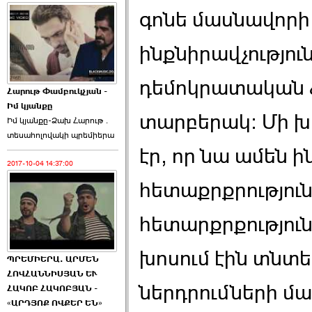
գոնե մասնավորի
ինքնիրավչություն 
դեմոկրատական ձև
Հարութ Փամբուկչյան -
Իմ կյանքը
տարբերակ: Մի խ
Իմ կյանքը-Ձախ Հարnւթ․
տեuաhnլnվակի պրեմիերա
էր, որ նա ամեն 
2017-10-04 14:37:00
հետաքրքրություն
հետարքրքությունը
խոսում էին տնտ
ՊՐԵՄԻԵՐԱ. ԱՐՄԵՆ
ՀՈՎՀԱՆՆԻՍՅԱՆ ԵՒ
ներդրումների մա
ՀԱԿՈԲ ՀԱԿՈԲՅԱՆ -
«ԱՐԴՅՈՔ ՈՎՔԵՐ ԵՆ»