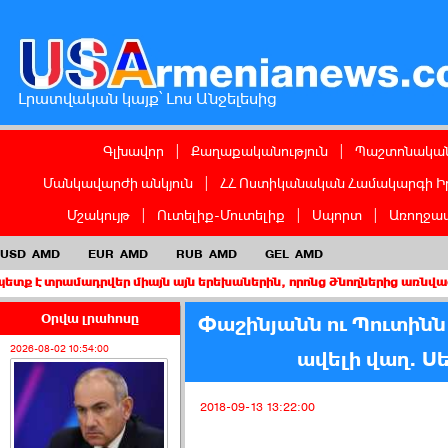
Լրատվական կայք՝ Լոս Անջելեսից
Գլխավոր
|
Քաղաքականություն
|
Պաշտոնական
Մանկավարժի անկյուն
|
ՀՀ Ոստիկանական Համակարգի Ի
Մշակույթ
|
Ուտելիք-Մուտելիք
|
Սպորտ
|
Առողջապ
USD
AMD
EUR
AMD
RUB
AMD
GEL
AMD
ադրվեր միայն այն երեխաներին, որոնց ծնողներից առնվազն մեկը ԱՄ
Օրվա լրահոսը
Փաշինյանն ու Պուտինն
2026-08-02 10:54:00
ավելի վաղ. Ս
2018-09-13 13:22:00