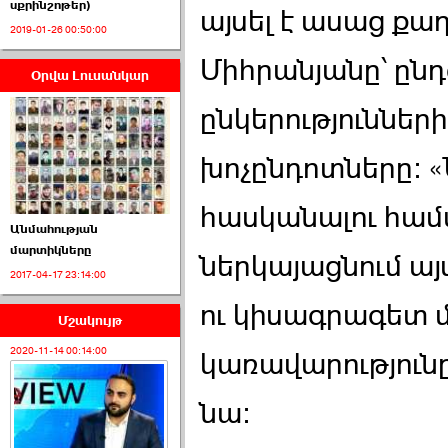
սքրինշոթեր)
այսել է ասաց ք
2019-01-26 00:50:00
Միհրանյանը՝ ընդ
Օրվա Լուսանկար
ՈՒՂԻՂ․ ԱԺ-ն
Կառավարության ›››
ընկերություննե
2026-07-01 00:52:00
խոչընդոտները: 
հասկանալու համա
Անմահության
մարտիկները
ներկայացնում այ
2017-04-17 23:14:00
ՍԴ-ն հուլիսի 1-ին
կհեռանա ›››
ու կիսագրագետ 
Մշակույթ
2026-07-01 00:08:00
2020-11-14 00:14:00
կառավարությունը
նա: