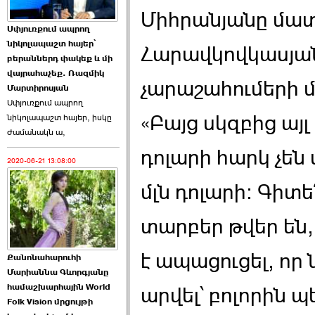
Միհրանյանը մատն
Աննա Վարդապետյանն
Սփյուռքում ապրող
ուղերձ է հղել ›››
նիկոլապաշտ հայեր՝
Հարավկովկասյան
բերաններդ փակեք և մի
2026-06-25 23:21:00
վայրահաչեք. Ռազմիկ
չարաշահումերի 
Մարտիրոսյան
Սփյուռքում ապրող
«Բայց սկզբից այլ
նիկոլապաշտ հայեր, իսկը
ժամանակն ա,
դոլարի հարկ չեն 
2020-06-21 13:08:00
Պաշտոնակռիվը սկսված
է. «Հրապարակ» ›››
մլն դոլարի: Գիտե
2026-06-25 17:13:00
տարբեր թվեր են
է ապացուցել, որ
Քանոնահարուհի
Մարիաննա Գևորգյանը
համաշխարհային World
արվել՝ բոլորին պ
Folk Vision մրցույթի
ԱԺ նախագահի