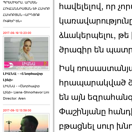
ՊՐԵՄԻԵՐԱ. ԱՐՄԵՆ
հավելելով, որ չոր
ՀՈՎՀԱՆՆԻՍՅԱՆ ԵՒ ՀԱԿՈԲ
ՀԱԿՈԲՅԱՆ «ԱՐԴՅՈՔ
կառավարությունը 
ՈՎՔԵՐ ԵՆ»
ձևակերպելու, թ
2017-09-19 13:23:00
ծրագիր են պատր
Իսկ ռուսաստանյա
ԼԻԱՆԱ - «Շնորհավոր
հրապարակված ծա
Լինի»
ԼԻԱՆԱ - «Շնորհավոր
Լինի» Liana-Shnorhavor Lini
են այն եզրահանգ
Director: Aren
Փաշինյանը հանդիպ
2017-09-12 13:59:00
բթացնել սուր խնդի