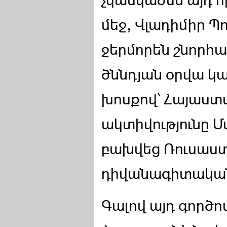
չկասկածեն այդ 
մեջ, Վլադիմիր Պ
ջերմորեն շնորհա
ծննդյան օրվա կ
խոսքով՝ Հայաստ
ակտիվությունը Մ
բախվեց Ռուսաս
դիվանագիտական
Գալով այդ գործո