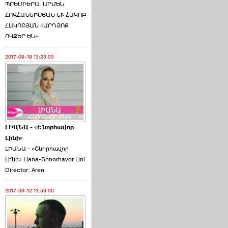
ՊՐԵՄԻԵՐԱ. ԱՐՄԵՆ
ՀՈՎՀԱՆՆԻՍՅԱՆ ԵՒ ՀԱԿՈԲ
ՀԱԿՈԲՅԱՆ «ԱՐԴՅՈՔ
ՈՎՔԵՐ ԵՆ»
2017-09-19 13:23:00
ԼԻԱՆԱ - «Շնորհավոր
Լինի»
ԼԻԱՆԱ - «Շնորհավոր
Լինի» Liana-Shnorhavor Lini
Director: Aren
2017-09-12 13:59:00