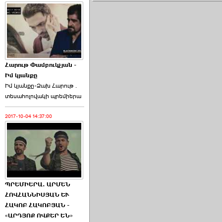
Հարութ Փամբուկչյան -
Իմ կյանքը
Իմ կյանքը-Ձախ Հարnւթ․
տեuաhnլnվակի պրեմիերա
2017-10-04 14:37:00
ՊՐԵՄԻԵՐԱ. ԱՐՄԵՆ
ՀՈՎՀԱՆՆԻՍՅԱՆ ԵՒ
ՀԱԿՈԲ ՀԱԿՈԲՅԱՆ -
«ԱՐԴՅՈՔ ՈՎՔԵՐ ԵՆ»