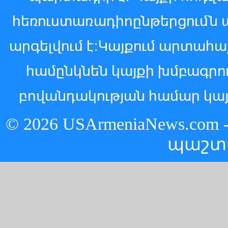
հեռուստառադիոընթերցումն 
արգելվում է:Կայքում արտահ
համընկնեն կայքի խմբագր
բովանդակության համար կայ
© 2026 USArmeniaNews.c
պաշտ