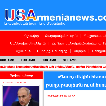
Լրատվական կայք՝ Լոս Անջելեսից
Գլխավոր
|
Քաղաքականություն
|
Պաշտոնական
Մանկավարժի անկյուն
|
ՀՀ Ոստիկանական Համակարգի Ի
Մշակույթ
|
Ուտելիք-Մուտելիք
|
Սպորտ
|
Առողջապ
USD
AMD
EUR
AMD
RUB
AMD
GEL
AMD
 տրամադրվեր միայն այն երեխաներին, որոնց ծնողներից առնվազն մե
Օրվա լրահոսը
«Դա ոչ մեկին հետա
2026-08-02 10:54:00
քաղաքապետն ու սկեսուր
2025-07-25 10:40:00