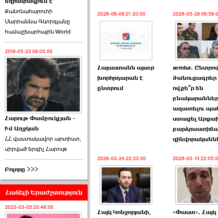
եզրափակչում է
թեկնածու է ընտրվել
Քանոնահարուհի
Ռուբեն Ռուբինյանը ›››
2026-06-06 21:20:00
2026-05-28 06:58:
Մարիաննա Գևորգյանը
համաշխարհային World
2026-06-23 21:28:00
2019-05-23 09:05:00
Հայաստանն այսօր
armlur. Ընտրո
խորհրդարան է
ծանուցագրե
ընտրում
ովքե՞ր են
«Ժողովուրդ»-ը
բնակարաննե
հերթական ›››
ազատելու պա
Հարութ Փամբուկչյան -
ստացել Արցա
Ւմ Աղջկան
2026-06-21 23:00:00
բարձրաստիճ
ՀՀ վաստակավոր արտիստ,
զինվորականն
սիրված երգիչ Հարութ
2026-03-24 22:33:00
2026-03-13 22:05:
Բոլորը >>>
Հաճելի Երաժշտություն
armlur.ՔՊ-ի ներսում
սպասում են ›››
2023-03-05 20:48:00
Հայկ Կոնջորյանի,
«Փաստ». Հայկ