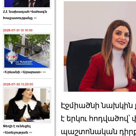
ՀՀ նախագահ Վահագն
Խաչատուրյանը ›››
2026-07-31 13:10:00
«Երևանի «Արարատ» ›››
2026-07-30 13:25:00
Էջմիածնի նախկին
է երկու հոդվածով՝
Տեղի է ունեցել
պաշտոնական դիրք
«Ատելության ›››