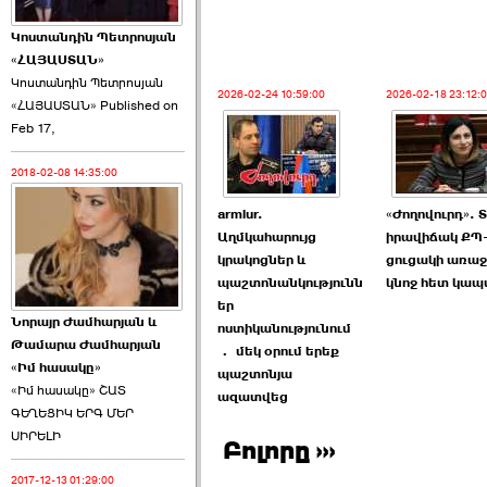
Կոստանդին Պետրոսյան
«ՀԱՅԱՍՏԱՆ»
Կոստանդին Պետրոսյան
2026-02-24 10:59:00
2026-02-18 23:12:
«ՀԱՅԱՍՏԱՆ» Published on
Այս ընդդիմությունը
Feb 17,
կվերցնի ›››
2018-02-08 14:35:00
2026-06-09 00:41:00
armlur.
«Ժողովուրդ». 
Աղմկահարույց
իրավիճակ ՔՊ-
կրակոցներ և
ցուցակի առաջ
պաշտոնանկությունն
կնոջ հետ կա
եր
Նորայր Ժամհարյան և
Որպես ընդդիմադիր
ոստիկանությունում
Թամարա Ժամհարյան
ընտրող՝ ›››
․ մեկ օրում երեք
«Իմ հասակը»
պաշտոնյա
«Իմ հասակը» ՇԱՏ
ազատվեց
ԳԵՂԵՑԻԿ ԵՐԳ ՄԵՐ
ՍԻՐԵԼԻ
Բոլորը ›››
2017-12-13 01:29:00