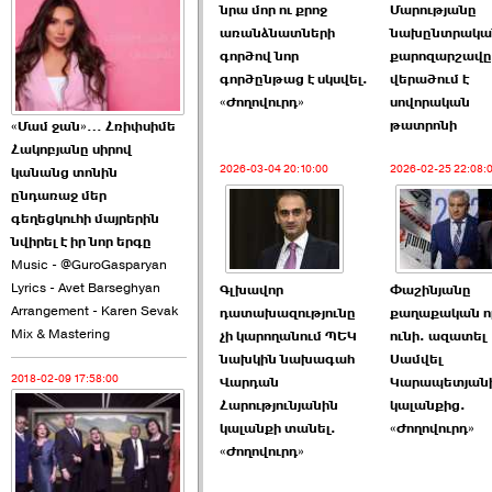
նրա մոր ու քրոջ
Մարությանը
2026-06-10 22:55:00
առանձնատների
նախընտրակա
գործով նոր
քարոզարշավը
գործընթաց է սկսվել.
վերածում է
«Ժողովուրդ»
սովորական
թատրոնի
«Մամ ջան»… Հռիփսիմե
Հակոբյանը սիրով
Ուշքի չենք գալիս այն
2026-03-04 20:10:00
2026-02-25 22:08:
կանանց տոնին
խայտառակ ›››
ընդառաջ մեր
գեղեցկուհի մայրերին
2026-06-09 15:05:00
նվիրել է իր նոր երգը
Music - @GuroGasparyan
Lyrics - Avet Barseghyan
Գլխավոր
Փաշինյանը
Arrangement - Karen Sevak
դատախազությունը
քաղաքական ո
Mix & Mastering
չի կարողանում ՊԵԿ
ունի. ազատել
նախկին նախագահ
Սամվել
2018-02-09 17:58:00
Վարդան
Կարապետյան
Ծառուկյանի փեսան
Հարությունյանին
կալանքից.
վնասել է ›››
կալանքի տանել.
«Ժողովուրդ»
«Ժողովուրդ»
2026-06-09 07:11:00