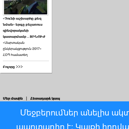
«Չունի աշխարհը քեզ
նման» երգը բելառուս
զինվորականի
կատարմամբ . ԶԻՆՈՒԺ
«Մարտական
ընկերակցություն 2017»
ՀՕՊ համատեղ
Բոլորը >>>
Մեր մասին
|
Հետադարձ կապ
Մեջբերումներ անելիս ակտ
պարտադիր է: Կայքի հոդվ