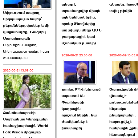
պետք է
գնացել, հրաժ
Աննա Վարդապետյանն
տրամադրվեր միայն
տվել թիմին
Սփյուռքում ապրող
ուղերձ է հղել ›››
այն երեխաներին,
նիկոլապաշտ հայեր՝
որոնց ծնողներից
բերաններդ փակեք և մի
2026-06-25 23:21:00
առնվազն մեկը ԱՄՆ
վայրահաչեք. Ռազմիկ
քաղաքացի է կամ
Մարտիրոսյան
մշտական բնակիչ
Սփյուռքում ապրող
նիկոլապաշտ հայեր, իսկը
2026-06-21 23:00:00
2026-06-09 15:05:
ժամանակն ա,
2020-06-21 13:08:00
Պաշտոնակռիվը սկսված
է. «Հրապարակ» ›››
armlur.ՔՊ-ի ներսում
Ծառուկյանի 
2026-06-25 17:13:00
սպասում են
վնասել է
Փաշինյանի
բռնագանձմա
կադրային
ենթակա
Քանոնահարուհի
որոշումներին. նա
բնակարանը․
Մարիաննա Գևորգյանը
ժամկետներ է
հարուցվել է
համաշխարհային World
խոստացել
հանրային քր
Folk Vision մրցույթի
ԱԺ նախագահի
հետապնդում