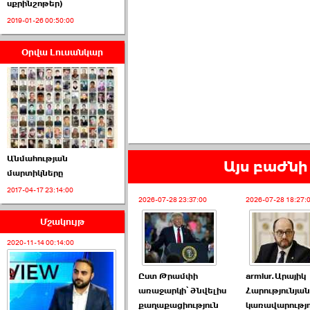
սքրինշոթեր)
2019-01-26 00:50:00
Օրվա Լուսանկար
ՈՒՂԻՂ․ ԱԺ-ն
Կառավարության ›››
2026-07-01 00:52:00
Անմահության
Այս բաժնի 
մարտիկները
2017-04-17 23:14:00
ՍԴ-ն հուլիսի 1-ին
2026-07-28 23:37:00
2026-07-28 18:27:
կհեռանա ›››
Մշակույթ
2026-07-01 00:08:00
2020-11-14 00:14:00
Ըստ Թրամփի
armlur.Արայիկ
առաջարկի՝ ծնվելիս
Հարությունյա
քաղաքացիություն
կառավարությո