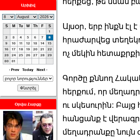
հերքեց, թե նման բ
Արխիվ
Այսօր, երբ ինքն էլ
S
M
Tu
W
Th
F
S
1
ՀԱՅԱՊԱՀՊԱՆՈՒԹԻՒՆ՝
հրաժարվեց տեղեկու
2
3
4
5
6
7
8
ՀԱՒԱՏՔԻ ԵՒ
9
10
11
12
13
14
15
16
17
18
19
20
21
22
ԿՐԹՈՒԹԵԱՆ
ոչ մեկին հետաքրքիր
23
24
25
26
27
28
29
ՃԱՆԱՊԱՐՀՈՎ ›››
30
31
2026-07-06 06:50:00
‹ Prev
Today
Next ›
Գործը քննող Հակա
հերքում, որ մեղադ
ու սկեսուրին: Բայց 
Օրվա Հարցը
Ամենաշատը էսօրվանից
հանցանք է վերագրվ
էի վախենում.Նիկոլայ
Եղիազարյան ›››
մեղադրանքը նույն 
2026-07-05 23:19:00