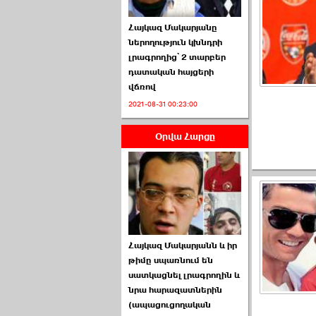
Հայկազ Մակարյանը
ներողություն կխնդրի
լրագրողից՝ 2 տարբեր
դատական հայցերի
վճռով
ՏԵՍԱՆՅՈՒԹ․ Ի՞նչ
2021-08-31 00:23:00
իրավիճակ է այս ›››
Օրվա Հարցը
2026-07-04 10:40:00
Սահմանադրական
Հայկազ Մակարյանն և իր
դատարանը մերժեց ›››
թիմը սպառնում են
սատկացնել լրագրողին և
2026-07-02 00:39:00
նրա հարազատներին
(ապացուցողական