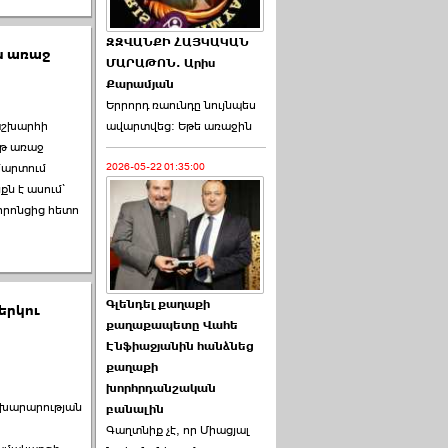
ԶԶՎԱՆՔԻ ՀԱՅԿԱԿԱՆ
իս առաջ
ՄԱՐԱԹՈՆ. Արիս
Քարամյան
Երրորդ ռաունդը նույնպես
աշխարհի
ավարտվեց։ Եթե առաջին
աթ առաջ
մարտում
2026-05-22 01:35:00
ն է ասում`
որոնցից հետո
Գլենդել քաղաքի
երկու
քաղաքապետը Վահե
Էնֆիաջյանին հանձնեց
քաղաքի
խորհրդանշական
ախարարության
բանալին
Գաղտնիք չէ, որ Միացյալ