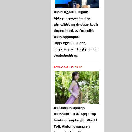
Աննա Վարդապետյանն
Սփյուռքում ապրող
ուղերձ է հղել ›››
նիկոլապաշտ հայեր՝
բերաններդ փակեք և մի
2026-06-25 23:21:00
վայրահաչեք. Ռազմիկ
Մարտիրոսյան
Սփյուռքում ապրող
նիկոլապաշտ հայեր, իսկը
ժամանակն ա,
2020-06-21 13:08:00
Պաշտոնակռիվը սկսված
է. «Հրապարակ» ›››
2026-06-25 17:13:00
Քանոնահարուհի
Մարիաննա Գևորգյանը
համաշխարհային World
Folk Vision մրցույթի
ԱԺ նախագահի