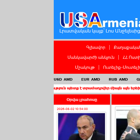
Լրատվական կայք՝ Լոս Անջելեսի
Գլխավոր
|
Քաղաքական
Մանկավարժի անկյուն
|
ՀՀ Ոստ
Մշակույթ
|
Ուտելիք-Մուտել
USD
AMD
EUR
AMD
RUB
AMD
G
իս քաղաքացիություն պետք է տրամադրվեր միայն այն երեխաներին, ո
Օրվա լրահոսը
2026-08-02 10:54:00