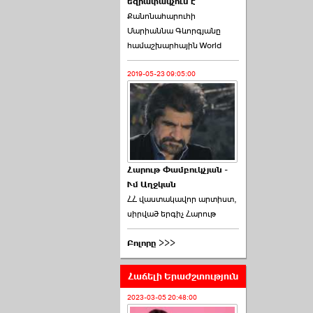
եզրափակչում է
թեկնածու է ընտրվել
Քանոնահարուհի
Ռուբեն Ռուբինյանը ›››
Մարիաննա Գևորգյանը
համաշխարհային World
2026-06-23 21:28:00
2019-05-23 09:05:00
«Ժողովուրդ»-ը
հերթական ›››
Հարութ Փամբուկչյան -
Ւմ Աղջկան
2026-06-21 23:00:00
ՀՀ վաստակավոր արտիստ,
սիրված երգիչ Հարութ
Բոլորը >>>
Հաճելի Երաժշտություն
armlur.ՔՊ-ի ներսում
սպասում են ›››
2023-03-05 20:48:00