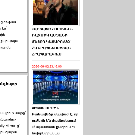
gles ֆան-
 էր՝
«ԱՐՑԱԽԻ ՀՈՐՈՎԵԼ».
սին
ՌԱԶՄԻԿ ԱՄՅԱՆԻ
1 շաբաթվա
ՑՆՑՈՂ ԿԱՏԱՐՈւՄԸ՝
տարվել
ՀԱՆՐԱՊԵՏՈւԹՅԱՆ
ՀՐԱՊԱՐԱԿՈւՄ
2026-06-02 23:19:00
անչեսթր
armlur. ՈւՂԻՂ.
ալդուի մայրը՝
Բանավեճը սկսված է. որ
ունայթեդ»
ուժերն են մասնակցում
y Mirror-ը՝
«Հայաստանն ընտրում է»
արագայում
նախընտրական