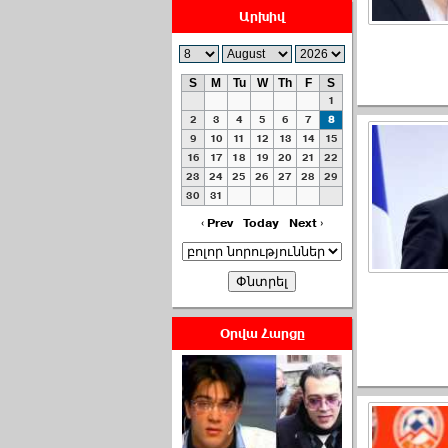
Արխիվ
S
M
Tu
W
Th
F
S
1
ՀԱՅԱՊԱՀՊԱՆՈՒԹԻՒՆ՝
2
3
4
5
6
7
8
ՀԱՒԱՏՔԻ ԵՒ
9
10
11
12
13
14
15
16
17
18
19
20
21
22
ԿՐԹՈՒԹԵԱՆ
23
24
25
26
27
28
29
ՃԱՆԱՊԱՐՀՈՎ ›››
30
31
2026-07-06 06:50:00
‹ Prev
Today
Next ›
Օրվա Հարցը
Ամենաշատը էսօրվանից
էի վախենում.Նիկոլայ
Եղիազարյան ›››
2026-07-05 23:19:00