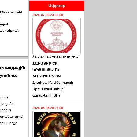
Սփյուռք
թյանն արդեն
2026-07-08 23:33:00
է
իոլան
ակումբում:
ՀԱՅԱՊԱՀՊԱՆՈՒԹԻՒՆ՝
ՀԱՒԱՏՔԻ ԵՒ
նի ազգային
ԿՐԹՈՒԹԵԱՆ
շտոնում
ՃԱՆԱՊԱՐՀՈՎ
Հիւսիսային Ամերիկայի
Արեւմտեան Թեմը՝
գերաշնորհ Տէր
բոլի
պետյանի
2026-06-06 20:24:00
տբոլի
 օրակարգում
ր մարզչի