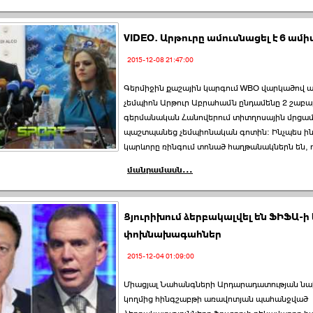
VIDEO. Արթուրը ամուսնացել է 6 ամ
2015-12-08 21:47:00
Գերմիջին քաշային կարգում WBO վարկածով 
չեմպիոն Արթուր Աբրահամն ընդամենը 2 շաբ
գերմանական Հանովերում տիտղոսային մրցա
պաշտպանեց չեմպիոնական գոտին: Ինչպես ինք
կարևորը ռինգում տոնած հաղթանակներն են, 
մանրամասն...
Ցյուրիխում ձերբակալվել են ՖԻՖԱ-ի 
փոխնախագահներ
2015-12-04 01:09:00
Միացյալ Նահանգների Արդարադատության ն
կողմից հինգշաբթի առավոտյան պահանջված