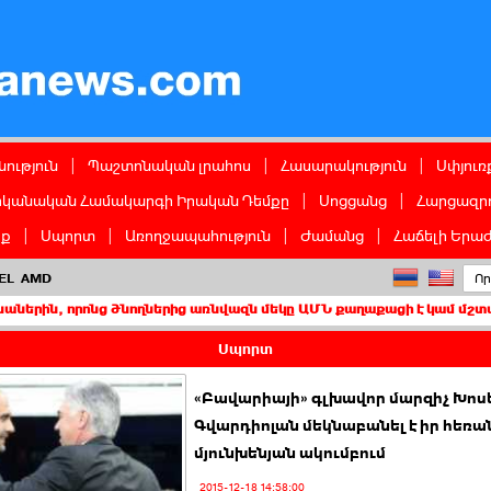
ց
ություն
|
Պաշտոնական լրահոս
|
Հասարակություն
|
Սփյուռ
իկանական Համակարգի Իրական Դեմքը
|
Սոցցանց
|
Հարցազրո
իք
|
Սպորտ
|
Առողջապահություն
|
Ժամանց
|
Հաճելի Երաժ
EL
AMD
րոնց ծնողներից առնվազն մեկը ԱՄՆ քաղաքացի է կամ մշտական բնակի
Սպորտ
«Բավարիայի» գլխավոր մարզիչ Խոս
Գվարդիոլան մեկնաբանել է իր հեռ
մյունխենյան ակումբում
2015-12-18 14:58:00