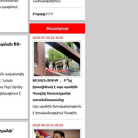
համակարգի
Նահանգներում
ն կազմում:
Բոլորը>>>
Տեսանյութ
2026-07-05 23:19:00
պման 63-
մն ավարտվել
ՏԵՍԱՆՅՈՒԹ․ Ի՞նչ
վ: Նման
իրավիճակ է այս պահին
դ Ուլդ Աբդել-
Գագիկ Ծառուկյանի
ղեկացնում է
առանձնատանը
Այս պահին խուզարկություն
է իրականացվում Գագիկ
2026-06-04 21:48:00
տյանի՝