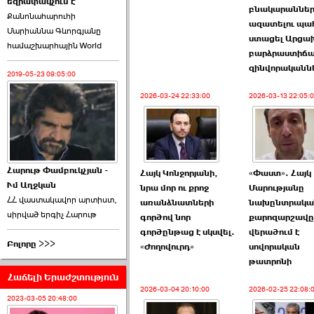
եզրափակչում է
թեկնածու է ընտրվել
բնակարաննե
Քանոնահարուհի
Ռուբեն Ռուբինյանը ›››
ազատելու պա
Մարիաննա Գևորգյանը
ստացել Արցա
համաշխարհային World
2026-06-23 21:28:00
բարձրաստիճ
զինվորականն
2019-05-23 09:05:00
2026-03-24 22:33:00
2026-03-13 22:05:
«Ժողովուրդ»-ը
հերթական ›››
Հարութ Փամբուկչյան -
Հայկ Կոնջորյանի,
«Փաստ». Հայկ
Ւմ Աղջկան
2026-06-21 23:00:00
նրա մոր ու քրոջ
Մարությանը
ՀՀ վաստակավոր արտիստ,
առանձնատների
նախընտրակա
սիրված երգիչ Հարութ
գործով նոր
քարոզարշավը
գործընթաց է սկսվել.
վերածում է
Բոլորը >>>
«Ժողովուրդ»
սովորական
թատրոնի
Հաճելի Երաժշտություն
armlur.ՔՊ-ի ներսում
2026-03-04 20:10:00
2026-02-25 22:08:
սպասում են ›››
2023-03-05 20:48:00