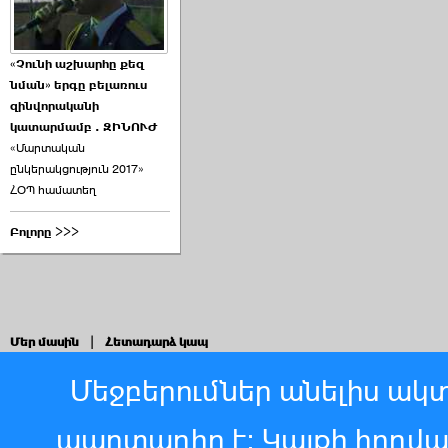
«Չունի աշխարհը քեզ
նման» երգը բելառուս
զինվորականի
կատարմամբ . ԶԻՆՈՒԺ
«Մարտական
ընկերակցություն 2017»
ՀՕՊ համատեղ
Բոլորը >>>
Մեր մասին
|
Հետադարձ կապ
Մեջբերումներ անելիս ակտ
պարտադիր է: Կայքի հոդվ