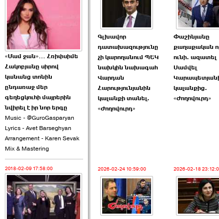
2026-06-10 22:55:00
Գլխավոր
Փաշինյանը
դատախազությունը
քաղաքական ո
«Մամ ջան»… Հռիփսիմե
չի կարողանում ՊԵԿ
ունի. ազատել
Հակոբյանը սիրով
նախկին նախագահ
Սամվել
Ուշքի չենք գալիս այն
կանանց տոնին
Վարդան
Կարապետյան
խայտառակ ›››
ընդառաջ մեր
Հարությունյանին
կալանքից.
գեղեցկուհի մայրերին
կալանքի տանել.
«Ժողովուրդ»
2026-06-09 15:05:00
նվիրել է իր նոր երգը
«Ժողովուրդ»
Music - @GuroGasparyan
Lyrics - Avet Barseghyan
Arrangement - Karen Sevak
Mix & Mastering
2018-02-09 17:58:00
2026-02-24 10:59:00
2026-02-18 23:12:
Ծառուկյանի փեսան
վնասել է ›››
2026-06-09 07:11:00