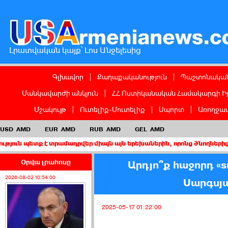
Լրատվական կայք՝ Լոս Անջելեսից
Գլխավոր
|
Քաղաքականություն
|
Պաշտոնական
Մանկավարժի անկյուն
|
ՀՀ Ոստիկանական Համակարգի Ի
Մշակույթ
|
Ուտելիք-Մուտելիք
|
Սպորտ
|
Առողջապ
USD
AMD
EUR
AMD
RUB
AMD
GEL
AMD
ք է տրամադրվեր միայն այն երեխաներին, որոնց ծնողներից առնվազն
Օրվա լրահոսը
Արդյո՞ք հաջորդ «
2026-08-02 10:54:00
Սարգսյա
2025-05-17 01:22:00