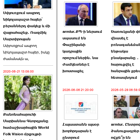
Աննա Վարդապետյանն
Սփյուռքում ապրող
ուղերձ է հղել ›››
նիկոլապաշտ հայեր՝
բերաններդ փակեք և մի
2026-06-25 23:21:00
armlur.ՔՊ-ի ներսում
Ծառուկյանի 
վայրահաչեք. Ռազմիկ
սպասում են
վնասել է
Մարտիրոսյան
Փաշինյանի
բռնագանձմա
Սփյուռքում ապրող
կադրային
ենթակա
նիկոլապաշտ հայեր, իսկը
որոշումներին. նա
բնակարանը․
ժամանակն ա,
ժամկետներ է
հարուցվել է
խոստացել
հանրային քր
2020-06-21 13:08:00
Պաշտոնակռիվը սկսված
հետապնդում
է. «Հրապարակ» ›››
2026-06-06 21:20:00
2026-05-28 06:58:
2026-06-25 17:13:00
Քանոնահարուհի
Մարիաննա Գևորգյանը
Հայաստանն այսօր
armlur. Ընտրո
համաշխարհային World
խորհրդարան է
ծանուցագրե
Folk Vision մրցույթի
ԱԺ նախագահի
ընտրում
ովքե՞ր են