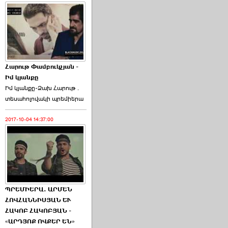
Հարութ Փամբուկչյան -
Իմ կյանքը
Իմ կյանքը-Ձախ Հարnւթ․
տեuաhnլnվակի պրեմիերա
2017-10-04 14:37:00
ՊՐԵՄԻԵՐԱ. ԱՐՄԵՆ
ՀՈՎՀԱՆՆԻՍՅԱՆ ԵՒ
ՀԱԿՈԲ ՀԱԿՈԲՅԱՆ -
«ԱՐԴՅՈՔ ՈՎՔԵՐ ԵՆ»