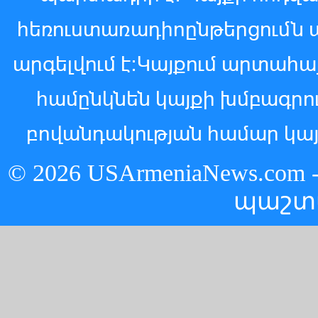
հեռուստառադիոընթերցումն 
արգելվում է:Կայքում արտահ
համընկնեն կայքի խմբագր
բովանդակության համար կայ
© 2026 USArmeniaNews.c
պաշտ