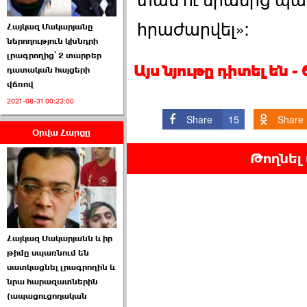
տան ու նրանից պ
հրաժարվել»։
Հայկազ Մակարյանը
ներողություն կխնդրի
լրագրողից՝ 2 տարբեր
Այս նյութը դիտել են 
դատական հայցերի
վճռով
ՏԵՍԱՆՅՈՒԹ․ Ի՞նչ
2021-08-31 00:23:00
իրավիճակ է այս ›››
Share
15
Share
Օրվա Հարցը
2026-07-04 10:40:00
Թողնել
Սահմանադրական
Հայկազ Մակարյանն և իր
դատարանը մերժեց ›››
թիմը սպառնում են
սատկացնել լրագրողին և
2026-07-02 00:39:00
նրա հարազատներին
(ապացուցողական