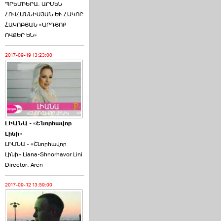
ՊՐԵՄԻԵՐԱ. ԱՐՄԵՆ
ՀՈՎՀԱՆՆԻՍՅԱՆ ԵՒ ՀԱԿՈԲ
ՀԱԿՈԲՅԱՆ «ԱՐԴՅՈՔ
ՈՎՔԵՐ ԵՆ»
2017-09-19 13:23:00
ԼԻԱՆԱ - «Շնորհավոր
Լինի»
ԼԻԱՆԱ - «Շնորհավոր
Լինի» Liana-Shnorhavor Lini
Director: Aren
2017-09-12 13:59:00