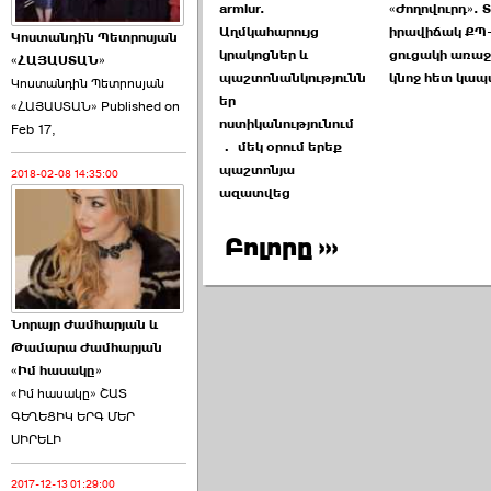
armlur.
«Ժողովուրդ». 
Աղմկահարույց
իրավիճակ ՔՊ-
Կոստանդին Պետրոսյան
կրակոցներ և
ցուցակի առաջ
«ՀԱՅԱՍՏԱՆ»
պաշտոնանկությունն
կնոջ հետ կա
Կոստանդին Պետրոսյան
եր
«ՀԱՅԱՍՏԱՆ» Published on
Այս ընդդիմությունը
ոստիկանությունում
Feb 17,
կվերցնի ›››
․ մեկ օրում երեք
պաշտոնյա
2018-02-08 14:35:00
2026-06-09 00:41:00
ազատվեց
Բոլորը ›››
Նորայր Ժամհարյան և
Որպես ընդդիմադիր
Թամարա Ժամհարյան
ընտրող՝ ›››
«Իմ հասակը»
«Իմ հասակը» ՇԱՏ
ԳԵՂԵՑԻԿ ԵՐԳ ՄԵՐ
ՍԻՐԵԼԻ
2017-12-13 01:29:00